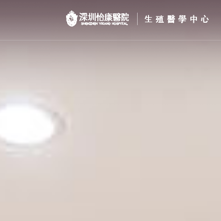
首页
醫院簡介
私密處整形
不孕不育
專家團隊
特色门诊
計劃生育
馬上預約