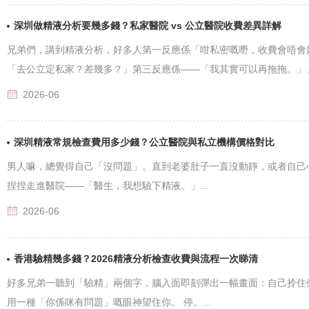
深圳做精液分析要幾多錢？私家醫院 vs 公立醫院收費差異詳解
兄弟們，講到精液分析，好多人第一反應係「咁私密嘅嘢，收費會唔會
「去公立定私家？差幾多？」第三反應係——「我其實可以再拖拖。」..
2026-06
深圳精液常規檢查費用多少錢？公立醫院與私立機構價格對比
男人嘛，總覺得自己「沒問題」。直到老婆肚子一直沒動靜，或者自己
捏捏走進醫院——「醫生，我想驗下精液。」...
2026-06
香港驗精幾多錢？2026精液分析檢查收費與流程一次睇清
好多兄弟一聽到「驗精」兩個字，腦入面即刻彈出一幅畫面：自己拎住
用一種「你係咪有問題」嘅眼神望住你。 停。...