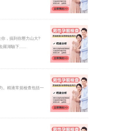
住你，搞到你壓力山大?
驗下......
力。精液常規檢查包括一