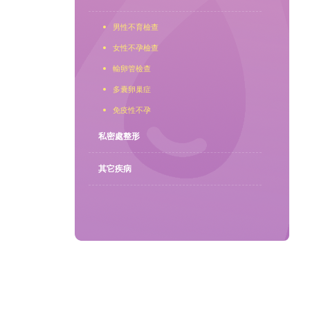
男性不育檢查
聯繫我們
女性不孕檢查
輸卵管檢查
多囊卵巢症
免疫性不孕
私密處整形
其它疾病