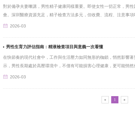
對於備孕夫妻嚟講，男性精子健康同樣重要。即使女性一切正常，男性
會。深圳醫療資源充足，精子檢查方法多元，但收費、流程、注意事項唔同。
2026-03
男性生育力評估指南：精液檢查項目與意義一次看懂
在快節奏的現代社會中，工作與生活壓力如同無形的枷鎖，悄然影響著
示，男性長期處於高壓環境中，不僅有可能損害心理健康，更可能悄然侵襲其
2026-03
«
1
»