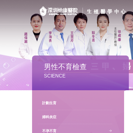
首页
醫院簡介
私密處整形
男性不育檢查
不孕不育
SCIENCE
專家團隊
特色门诊
計劃生育
計劃生育
婦科炎症
不孕不育
馬上預約