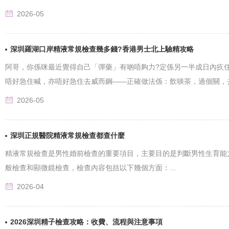
2026-05
深圳羅湖口岸精液常規檢查幾多錢?香港男士北上驗精攻略
阿哥，你係咪最近覺得自己「彈藥」有啲唔夠力?定係另一半成日內疚
唔好急住喊，亦唔好急住去威而鋼——正確做法係：飲啖茶，過個關，去羅湖
2026-05
深圳正規醫院精液常規檢查都查什麼
精液常規檢查是男性婚前檢查的重要項目，主要目的是判斷男性生育能
般檢查和顯微鏡檢查，檢查內容包括以下幾個方面：...
2026-04
2026深圳精子檢查攻略：收費、流程與注意事項