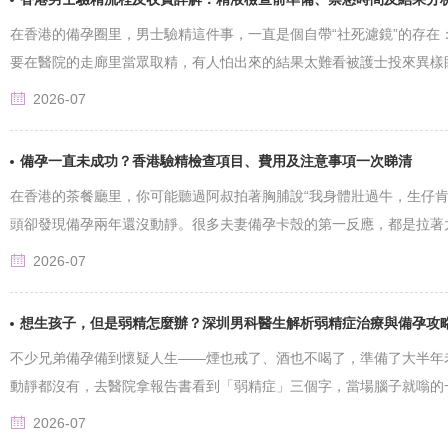
在香港的備孕圈里，男士驗精這件事，一直是個自帶“社死濾鏡”的存在
要在醫院的走廊里當眾取精，有人怕出來的結果太難看被護士投來異樣
隨......
2026-07
備孕一直未成功？香港驗精檢查項目、費用及注意事項一次睇清
在香港的茶餐廳里，你可能聽過阿叔拍著胸脯說“我身體壯過牛，生仔肯
頭卻發現備孕兩年還沒動靜。很多夫妻備孕卡殼的第一反應，都是拉著
婦......
2026-07
想生孩子，但是弱精怎麼辦？深圳男科醫生解析弱精症治療與備孕攻
不少兄弟備孕備到懷疑人生——煙也戒了、酒也不喝了，準備了大半年
動靜都沒有，去醫院拿報告書看到「弱精症」三個字，當場腦子就嗡的
從......
2026-07