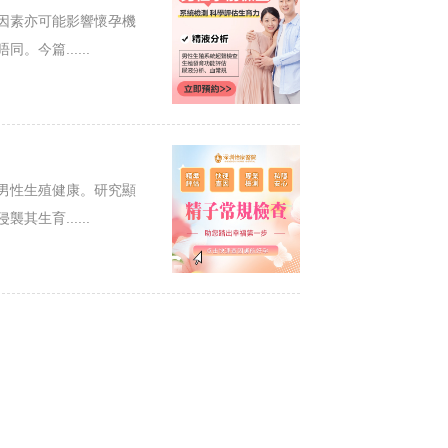
因素亦可能影響懷孕機
今篇......
男性生殖健康。研究顯
生育......