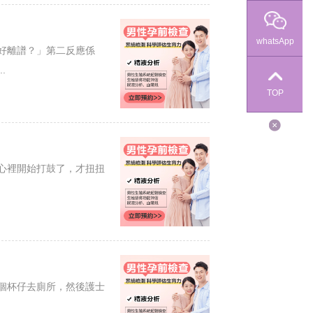
whatsApp
好離譜？」第二反應係
.
TOP
心裡開始打鼓了，才扭扭
個杯仔去廁所，然後護士