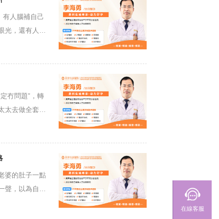
：有人腦補自己
眼光，還有人
定冇問題”，轉
太太去做全套
略
老婆的肚子一點
一聲，以為自己
在線客服