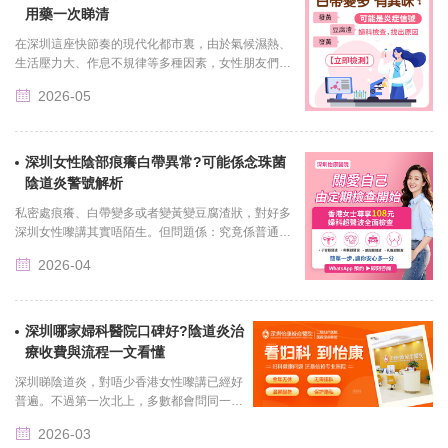
用藥一次睇清
在深圳這座快節奏的現代化都市裏，由於氣候濕熱、
生活壓力大、作息不規律等多種因素，女性朋友們更
容易受到婦科疾病的困擾，念珠菌感染便是其中較為
2026-05
常見的一種。很多......
深圳女性陰部痕癢白帶異常?可能係念珠菌
陰道炎警號解析
私密處痕癢、白帶變多或者變黃變豆腐渣狀，對好多
深圳女性嚟講其實唔陌生。但問題係：究竟係普通炎
症，定係念珠菌陰道炎？好多女生一開始會自己亂買
2026-04
洗液、塞藥，結果......
深圳哪家婦科醫院口碑好?陰道炎治
療收費與流程一文看懂
深圳睇陰道炎，對唔少香港女性嚟講已經好
普遍。不過第一次北上，多數都會問同一個
問題：「深圳邊間婦科醫院口碑好?收費會
2026-03
唔會亂?流程會唔會好複雜?」其實只要搞清