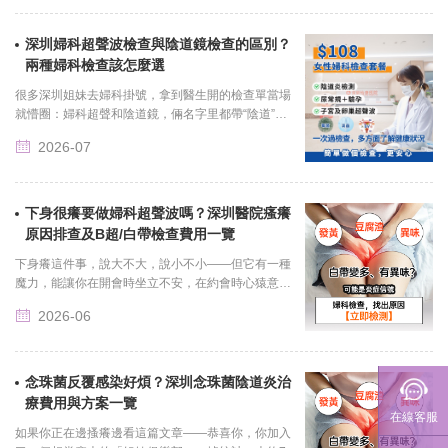
深圳婦科超聲波檢查與陰道鏡檢查的區別？
聯繫我們
兩種婦科檢查該怎麼選
很多深圳姐妹去婦科掛號，拿到醫生開的檢查單當場
就懵圈：婦科超聲和陰道鏡，倆名字里都帶“陰道”，
難道是同一個檢查換了倆馬甲？甚至還有人以為做了
2026-07
其中一個，另一......
下身很癢要做婦科超聲波嗎？深圳醫院瘙癢
原因排查及B超/白帶檢查費用一覽
下身癢這件事，說大不大，說小不小——但它有一種
魔力，能讓你在開會時坐立不安，在約會時心猿意
馬，在深夜裡懷疑人生。更要命的是，你腦子裡已經
2026-06
演完了一百集宮鬥劇......
念珠菌反覆感染好煩？深圳念珠菌陰道炎治
療費用與方案一覽
在線客服
如果你正在邊搔癢邊看這篇文章——恭喜你，你加入