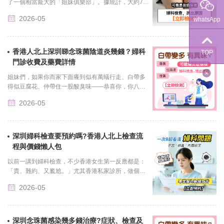
了一個相當龐大的「姐妹俱樂部」。據統計，大約7
5%的女性一生中至少會跟念珠菌打一次交道，而其中
2026-05
whatsApp
將近一半的人會被它......
香港人北上深圳睇念珠菌陰道炎幾錢？婦科
TOP
門診收費及藥費詳情
姐妹們，如果你而家下面癢到似有萬蟻行走、白帶多
得似豆腐花、仲帶住一股酸臭味——恭喜你，你八成
係中咗念珠菌陰道炎（俗稱霉菌陰道炎）嘅招。...
2026-05
深圳婦科檢查要預約嗎?香港人北上檢查流
程與價錢懶人包
以前一講到婦科檢查，不少香港女生第一反應都是：
「貴、難約、又尷尬。」尤其香港私家診所，做個HP
V加TCT已經幾千蚊起跳，如果再加陰道超聲波、荷爾
2026-05
蒙檢查或者乳腺超......
深圳念珠菌感染幾多錢治療?症狀、檢查及