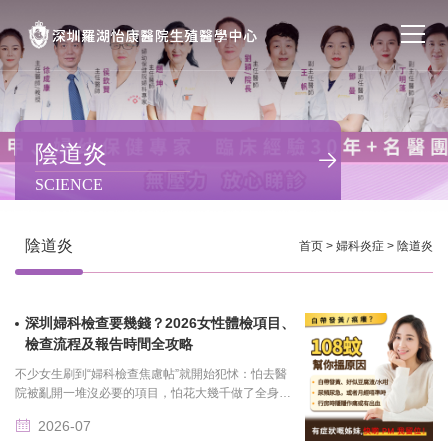
首页
醫院簡介
陰道炎
SCIENCE
私密處整形
不孕不育
陰道炎
首页
>
婦科炎症
>
陰道炎
專家團隊
深圳婦科檢查要幾錢？2026女性體檢項目、
特色门诊
檢查流程及報告時間全攻略
不少女生刷到“婦科檢查焦慮帖”就開始犯怵：怕去醫
計劃生育
院被亂開一堆沒必要的項目，怕花大幾千做了全身體
檢，最后連自己有沒有炎癥都沒查明白，怕排隊兩小
2026-07
時、檢查五分鐘......
馬上預約