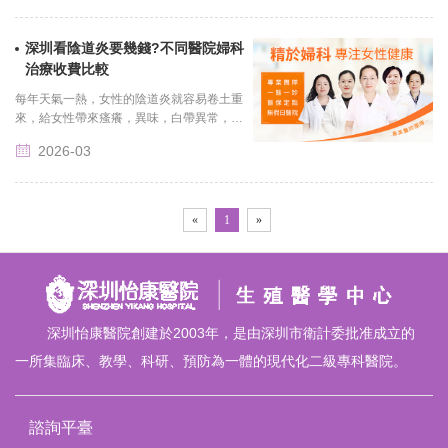
楚公......
深圳看陰道炎要幾錢?不同醫院婦科
治療收費比較
每年天氣一熱，女性的陰道炎就容易卷土重
來，給女性帶來瘙癢，異味，白帶異常，讓
女性的日常生活受到困擾，想要擺脫陰道炎
2026-03
的困擾，需要積極的到正規醫院進行治療，
切......
«
1
»
深圳怡康醫院創建於2003年，是由深圳市衛計委批准成立的
一所集臨床、教學、科研、預防為一體的現代化二級專科醫院。
諮詢平臺