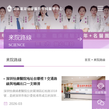
首页
醫院簡介
來院路線
SCIENCE
私密處整形
不孕不育
來院路線
首页
>
來院路線
專家團隊
深圳怡康醫院地址在哪裡？交通路
特色门诊
線與地鐵出口一文睇清
深圳怡康婦產醫院位於羅湖區紅桂路1018
在線客服
計劃生育
號，是經深圳市衛計委批准而成立的深圳二
級婦產專科醫院、深圳市醫保定點單位、異
2026-03
地就醫聯網結算醫療機構、母嬰保健技術定
馬上預約