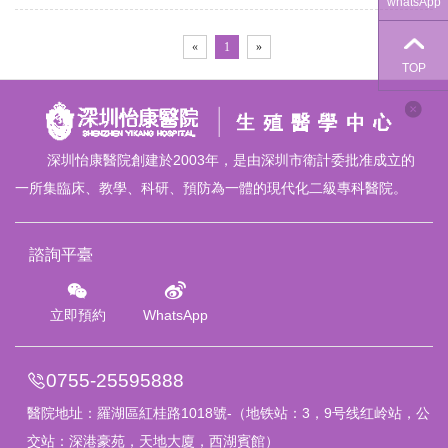
whatsApp
點醫......
聯繫我們
«
1
»
TOP
深圳怡康醫院創建於2003年，是由深圳市衛計委批准成立的
一所集臨床、教學、科研、預防為一體的現代化二級專科醫院。
諮詢平臺
立即預約
WhatsApp
0755-25595888
醫院地址：
羅湖區紅桂路1018號
-（地铁站：3，9号线红岭站，公
交站：深港豪苑，天地大廈，西湖賓館）