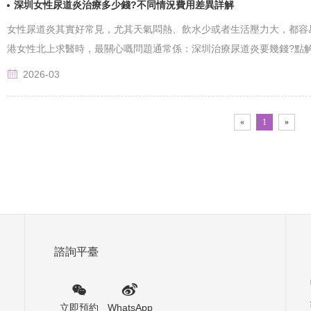
深圳女性尿道炎治療多少錢?不同情況費用差異詳解
女性尿道炎其實好常見，尤其天氣悶熱、飲水少或者生活壓力大，都容
港女性北上求醫時，最關心嘅問題通常係：深圳治療尿道炎要幾錢?點
掂，......
2026-03
«
1
»
諮詢平臺
立即預約
WhatsApp