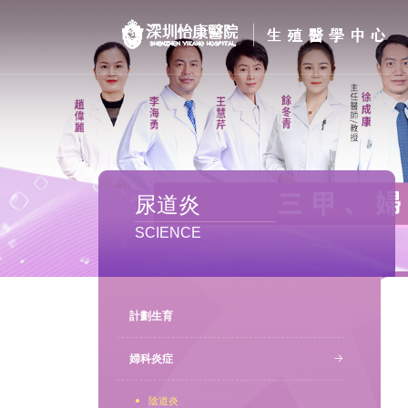
首页
醫院簡介
私密處整形
尿道炎
不孕不育
SCIENCE
專家團隊
特色门诊
計劃生育
計劃生育
婦科炎症
陰道炎
馬上預約