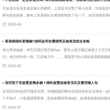
不知道你有沒有過這種社死瞬間：上班趕項目憋了兩小時尿，沖進廁所
陣尖銳的刺痛，像有人拿著細針在裏面輕輕紮了你一下，你當場僵在馬桶上，
2026-08
香港睇婦科要幾錢?婦科診所收費標準及檢查流程全攻略
各位香港姊妹，有冇試過打開月經App，發現上個月嘅記錄係三十五日
日，個月經仲係一個「正在輸入中……」嘅狀態?你心跳快過港鐵東鐵線嘅班次
2026-08
深圳照子宮超聲波幾多錢？婦科超聲波檢查項目及費用懶人包
在深圳CBD的寫字樓茶水間，你總能聽到剛休完假回來的女生湊在一起
了半個月，小腹還隱隱墜痛，想找家醫院照個B超，結果刷攻略刷到眼都花，有
2026-07