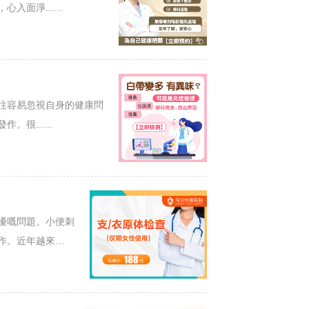
面淨......
往容易忽視自身的健康問
很......
擾嘅問題。小便刺
作。近年越來