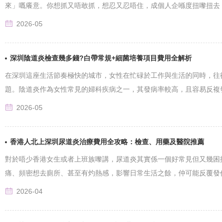
來」嘅癢意。你想抓又唔敢抓，想忍又忍唔住，成個人企喺度扭嚟扭去，心入
2026-05
深圳陰道炎檢查幾多錢?白帶常規+細菌培養項目費用全解析
在深圳這座生活節奏極快的城市，女性在忙碌於工作與生活的同時，往
題。陰道炎作為女性常見的婦科疾病之一，其發病率較高，且容易反複發作。
2026-05
香港人北上深圳尿道炎治療費用全攻略：檢查、用藥及醫院推薦
對於唔少香港女生或者上班族嚟講，尿道炎其實係一個好常見但又幾困
痛、頻密想去廁所、甚至有灼熱感，影響日常生活之餘，仲可能反覆發
越......
2026-04