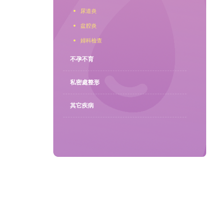
尿道炎
聯繫我們
盆腔炎
婦科檢查
不孕不育
私密處整形
其它疾病