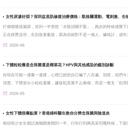
女性尿滲好煩？深圳盆底肌修復治療價格：凱格爾運動、電刺激、生
打個噴嚏就漏尿，笑到一半突然「水龍頭關不緊」，跑步的時候感覺下
正在經歷這些，先別急著尷尬，因為你絕對不是一個人。據統計，成年女性中
2026-06
下體粒粒癢是念珠菌還是椰菜花？HPV與其他感染的鑑別診斷
你現在可能一邊癢一邊搜，心裡已經把自己嚇了八百遍。別慌，咱們今
清楚。下體冒出小粒粒還癢，嫌疑犯其實不止兩個，而是一整支「犯罪團伙」
2026-05
女性下體痕癢點算？香港婦科醫生教你分辨念珠菌與陰道炎
相信唔少女生都試過喺開會開到一半、行街行到興高采烈嘅時候，下面