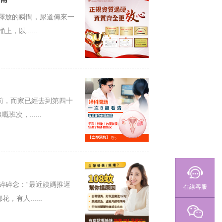
釋放的瞬間，尿道傳來一
以......
前，而家已經去到第四十
，......
碎碎念：“最近姨媽推遲
在線客服
人......