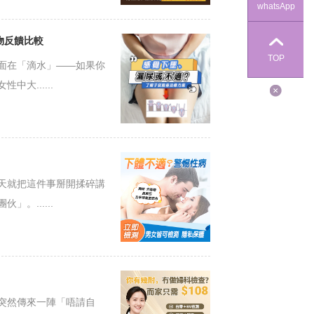
whatsApp
物反饋比較
TOP
面在「滴水」——如果你
大......
天就把這件事掰開揉碎講
。......
突然傳來一陣「唔請自