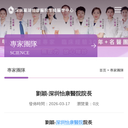
首页
醫院簡介
專家團隊
SCIENCE
私密處整形
不孕不育
專家團隊
首页
>
專家團隊
專家團隊
劉穎-深圳怡康醫院院長
特色门诊
發佈時間：2026-03-17
瀏覽量：0次
計劃生育
劉穎-
深圳怡康醫院
院長
馬上預約