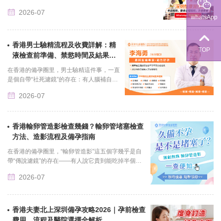
個被自己的部隊困在中間、既無奈又焦急的指揮官。這就
2026-07
是免......
whatsApp
香港男士驗精流程及收費詳解：精
TOP
液檢查前準備、禁慾時間及結果分
析
在香港的備孕圈里，男士驗精這件事，一直
是個自帶“社死濾鏡”的存在：有人腦補自己
要在醫院的走廊里當眾取精，有人怕出來的
2026-07
結果太難看被護士投來異樣眼光，還有人
隨......
香港輸卵管造影檢查幾錢？輸卵管堵塞檢查
方法、造影流程及備孕指南
在香港的備孕圈里，“輸卵管造影”這五個字幾乎是自
帶“傳說濾鏡”的存在——有人說它貴到能吃掉半個月
的工資，有人說它痛到能攥緊床單喊救命，還有人說
2026-07
做完當月就能......
香港夫妻北上深圳備孕攻略2026｜孕前檢查
費用、流程及醫院選擇全解析