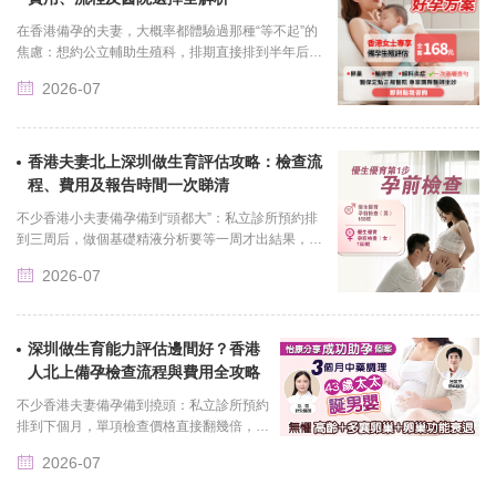
在香港備孕的夫妻，大概率都體驗過那種“等不起”的
焦慮：想約公立輔助生殖科，排期直接排到半年后，
做一套基礎孕前檢查，私立診所報價分分鐘沖到大幾
2026-07
千港幣，連個普......
香港夫妻北上深圳做生育評估攻略：檢查流
程、費用及報告時間一次睇清
不少香港小夫妻備孕備到“頭都大”：私立診所預約排
到三周后，做個基礎精液分析要等一周才出結果，公
立醫療系統排隊排到排卵期都過了，隨便算個賬，全
2026-07
套基礎檢查花下......
深圳做生育能力評估邊間好？香港
人北上備孕檢查流程與費用全攻略
不少香港夫妻備孕備到撓頭：私立診所預約
排到下個月，單項檢查價格直接翻幾倍，公
立醫療系統排隊排到懷疑人生，最后聽身邊
2026-07
朋友一句勸“不如去深圳查”，過來之后才
發......