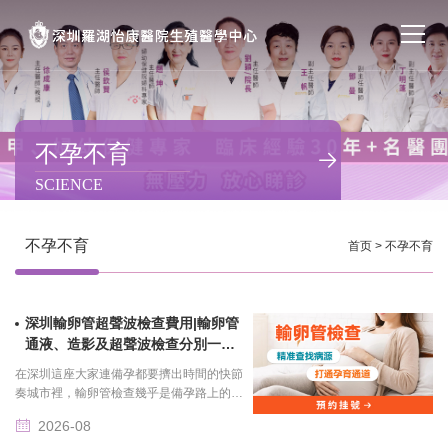
首页
醫院簡介
不孕不育
SCIENCE
私密處整形
不孕不育
不孕不育
首页
>
不孕不育
專家團隊
深圳輸卵管超聲波檢查費用|輸卵管
特色门诊
通液、造影及超聲波檢查分別一次
看懂
在深圳這座大家連備孕都要擠出時間的快節
計劃生育
奏城市裡，輸卵管檢查幾乎是備孕路上的
「剛需關卡」。不少人備孕了大半年肚子沒
2026-08
動靜，先後查了排卵、查了精子都沒問題，
馬上預約