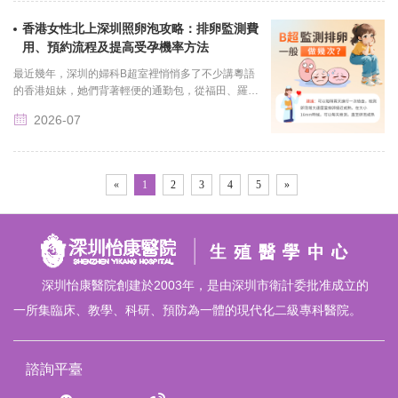
香港女性北上深圳照卵泡攻略：排卵監測費
用、預約流程及提高受孕機率方法
最近幾年，深圳的婦科B超室裡悄悄多了不少講粵語
的香港姐妹，她們背著輕便的通勤包，從福田、羅湖
口岸過關，坐幾站地鐵就直奔醫院，目標非常明確
2026-07
——來深圳做排卵監測......
«
1
2
3
4
5
»
深圳怡康醫院創建於2003年，是由深圳市衛計委批准成立的
一所集臨床、教學、科研、預防為一體的現代化二級專科醫院。
諮詢平臺