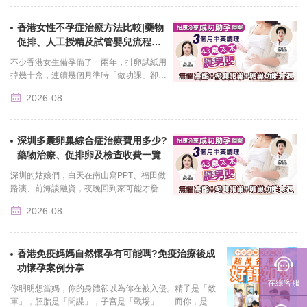
最後......
香港女性不孕症治療方法比較|藥物
聯繫我們
促排、人工授精及試管嬰兒流程介
紹
不少香港女生備孕備了一兩年，排卵試紙用
掉幾十盒，連續幾個月準時「做功課」卻始
終等不到兩條杠，終於下定決心走助孕治療
2026-08
的路，結果一查資料直接看懵：有人說吃促
排......
深圳多囊卵巢綜合症治療費用多少?
藥物治療、促排卵及檢查收費一覽
深圳的姑娘們，白天在南山寫PPT、福田做
路演、前海談融資，夜晚回到家可能才發現
——月經又遲到了，臉上的痘痘又開派對
2026-08
了，體重秤上的數字又在挑釁你了。去醫院
一查，......
香港免疫媽媽自然懷孕有可能嗎?免疫治療後成
功懷孕案例分享
在線客服
你明明想當媽，你的身體卻以為你在被入侵。精子是「敵
軍」，胚胎是「間諜」，子宮是「戰場」——而你，是那