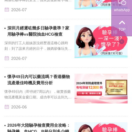
幕上的醫院攻略，眉頭擰成一團：“剛測出
2026-07
whatsApp
來懷孕，想找家醫院確認，有人說幾十塊就
能......
深圳月經遲咗幾多日驗孕最準？家
TOP
用驗孕棒vs醫院抽血HCG檢查
深圳的打工人姐妹誰沒經歷過這種心跳時
刻：到了該來月經的日子，姨媽卻像玩失蹤
一樣遲遲不露面，揣著一顆忐忑的心去樓下
2026-07
便利店隨手買根驗孕棒，測完盯著那兩條杠
看十......
懷孕49日內可以藥流嗎？香港藥物
流產最佳時機及費用分析
懷孕49日內（即停經7周以內），確實係藥
物流產嘅黃金窗口期。成功率可以去到九成
以上，聽落好正？但前提係——你要喺正規
2026-06
醫療機構、喺醫生眼皮底下完成成個過程。
自己......
2026年大陸驗孕檢查費用全攻略：
驗孕棒、血HCG、B超分別多少錢