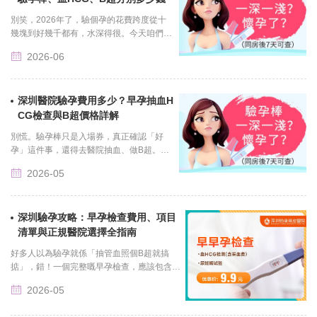
別笑，2026年了，驗個孕的花費跨度從十
幾塊到好幾千都有，水深得很。今天咱們就
把驗孕棒、血HCG、B超這三大件的價格扒
2026-06
個底朝天，讓你花每一分錢都花得明明白
白。...
深圳醫院驗孕費用多少？早孕抽血H
CG檢查與B超價格詳解
別慌。驗孕棒只是入場券，真正確認「好
孕」這件事，還得去醫院抽血、做B超。但
問題來了——去醫院驗個孕到底要花多少
2026-05
錢？會不會被宰？不同檢查差價有多大？今
天這篇文......
深圳驗孕攻略：早孕檢查費用、項目
清單與正規醫院選擇全指南
好多人以為驗孕就係「抽管血照個B超就搞
掂」，錯！一個完整嘅早孕檢查，應該包含以
下呢啲：...
2026-05