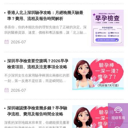
香港人北上深圳驗孕攻略：月經晚幾天驗最
聯繫我們
準？費用、流程及報告時間解析
恭喜你，你的本能比你的理智先做出了正確的決定。深
圳的醫療資源、速度、價格和粵語服務，讓「北上驗
孕」從一個小眾選擇變成了越來越多香港人的常規操
2026-07
作。月經遲了幾......
深圳早孕檢查要空腹嗎？2026早孕
檢查項目、流程及注意事項全攻略
不少深圳女生在家用驗孕棒測出兩條杠的那
一刻，第一反應不是狂喜，而是瞬間陷
入“深圳速度”式的慌亂：要不要立刻請假去
2026-07
醫院？抽血要不要空腹？B超是不是要憋到
膀胱爆......
深圳確認懷孕檢查幾多錢？早孕驗
孕流程、費用及報告時間全攻略
在線客服
深夜的深圳地鐵末班車里，你總能撞見攥著
兩條杠驗孕棒的女生，指尖反復劃著手機屏