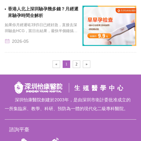
香港人北上深圳驗孕幾多錢？月經遲
來驗孕時間全解析
如果你月經遲咗3到5日已經好急，直接去深
圳驗血HCG，當日出結果，最快半個鐘搞
掂。準確率99%以上。...
2026-05
«
1
2
»
深圳怡康醫院創建於2003年，是由深圳市衛計委批准成立的
一所集臨床、教學、科研、預防為一體的現代化二級專科醫院。
諮詢平臺