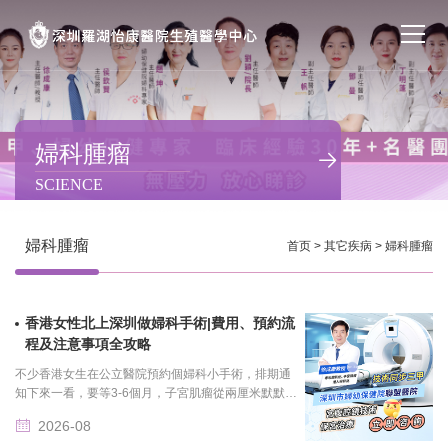
首页
醫院簡介
婦科腫瘤
SCIENCE
私密處整形
不孕不育
婦科腫瘤
首页
>
其它疾病
>
婦科腫瘤
專家團隊
香港女性北上深圳做婦科手術|費用、預約流
特色门诊
程及注意事項全攻略
不少香港女生在公立醫院預約個婦科小手術，排期通
計劃生育
知下來一看，要等3-6個月，子宮肌瘤從兩厘米默默長
到三厘米，卵巢囊腫都快等得複查兩次了，還沒輪到
2026-08
手術日。轉頭問私......
馬上預約