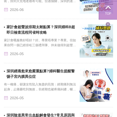
術，排到天荒地老都有可能。但過個關，深圳的選擇
多到讓你眼花繚亂，費用直降一半甚至更多，而且很
2026-06
多醫院的設備比香......
TOP
家計會超聲波排期太耐點算？深圳婦科B超
即日檢查流程同省時攻略
家計會嘅服務好唔好？好。專業唔專業？專業。但如
果你問一個已經排咗三個禮拜隊、仲未做得到超聲波
嘅姐妹「體驗如何」，佢大概會同你講兩個字——崩
2026-05
潰。...
深圳經痛愈來愈嚴重點算?婦科醫生提醒警
惕子宮內膜異位症
有一種痛，卻讓女性陷入無盡的煎熬：經期痛到無法
起身，止痛藥吃到無效，非經期也被疼痛糾纏，輾轉
多家醫院，檢查結果卻總是“子宮雙附件未見明顯異
2026-05
常”。...
深圳陰道異常出血點解會發生?常見原因與