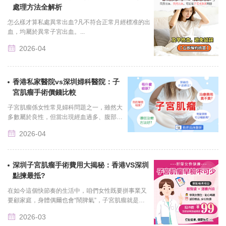
處理方法全解析
怎么樣才算私處異常出血?凡不符合正常月經標准的出
血，均屬於異常子宮出血。...
2026-04
香港私家醫院vs深圳婦科醫院：子
宮肌瘤手術價錢比較
子宮肌瘤係女性常見婦科問題之一，雖然大
多數屬於良性，但當出現經血過多、腹部壓
迫、頻尿甚至影響生育時，就有機會需要手
2026-04
術處理。對香港女生嚟講，最大嘅考慮往往
唔......
深圳子宮肌瘤手術費用大揭秘：香港VS深圳
點揀最抵?
在如今這個快節奏的生活中，咱們女性既要拼事業又
要顧家庭，身體偶爾也會“鬧脾氣”，子宮肌瘤就是不
少姐妹可能遇到的麻煩。發現有子宮肌瘤，第一反應
2026-03
通常係：「需唔......