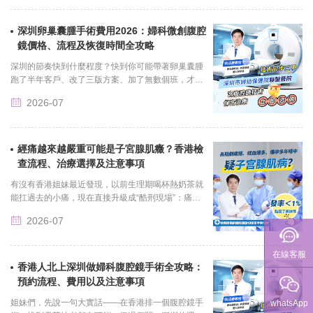
深圳卵巢囊腫手術費用2026：婦科微創腹腔
聯繫我們
鏡價格、流程及恢復時間全攻略
深圳的節奏快到什麼程度？快到你可能帶著卵巢囊腫
跑了半年客戶、改了三版方案、加了無數個班，才在
某個加班到凌晨兩點的夜晚突然想起：「我是不是該
2026-07
去看看那個東西了......
經痛越來越嚴重可能是子宮腺肌癥？香港檢
查流程、治療選擇及注意事項
有沒有香港姐妹最近發現，以前生理期喝杯熱奶茶就
能扛過去的小痛，現在直接升級成“酷刑現場”：痛到
在床上蜷縮打滾，冷汗把睡衣全打濕，止痛藥從吃1粒
2026-07
加到吃3粒都壓......
在線客服
香港人北上深圳做婦科腹腔鏡手術全攻略：
預約流程、費用以及注意事項
姐妹們，先說一句大實話——在香港排一個腹腔鏡手
whatsApp