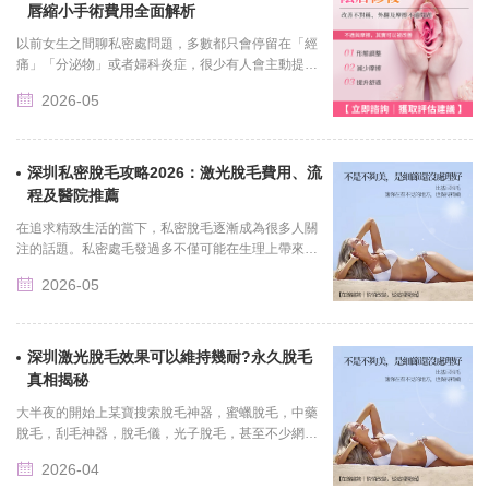
唇縮小手術費用全面解析
以前女生之間聊私密處問題，多數都只會停留在「經
痛」「分泌物」或者婦科炎症，很少有人會主動提到
「小陰唇肥大」。但這幾年，隨著女生對私密健康、
2026-05
自我身體認知以及......
深圳私密脫毛攻略2026：激光脫毛費用、流
程及醫院推薦
在追求精致生活的當下，私密脫毛逐漸成為很多人關
注的話題。私密處毛發過多不僅可能在生理上帶來悶
熱、潮濕等不適，還可能影響心理上的自信與舒適。
2026-05
在深圳這座繁華的......
深圳激光脫毛效果可以維持幾耐?永久脫毛
真相揭秘
大半夜的開始上某寶搜索脫毛神器，蜜蠟脫毛，中藥
脫毛，刮毛神器，脫毛儀，光子脫毛，甚至不少網友
開始徒手拔毛。...
2026-04