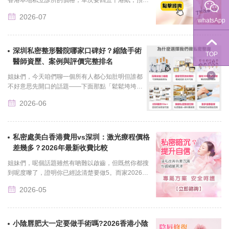
還要排兩三個星期，瞬間就熄了火。2026年從港鐵落
2026-07
馬洲站出發，半個......
whatsApp
深圳私密整形醫院哪家口碑好？縮陰手術
TOP
醫師資歷、案例與評價完整排名
姐妹們，今天咱們聊一個所有人都心知肚明但誰都
不好意思先開口的話題——下面那點「鬆鬆垮垮」
的煩惱，到底該找誰解決？...
2026-06
私密處美白香港費用vs深圳：激光療程價格
差幾多？2026年最新收費比較
姐妹們，呢個話題雖然有啲難以啟齒，但既然你都搜
到呢度嚟了，證明你已經諗清楚要做5。而家2026年5
月底，香港同深圳兩地嘅私處激光美白行情到底差幾
2026-05
遠？我幫你逐个數......
小陰唇肥大一定要做手術嗎?2026香港小陰