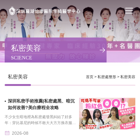
首页
醫院簡介
私密美容
SCIENCE
私密處整形
不孕不育
私密美容
首页
>
私密處整形
>
私密美容
專家團隊
深圳私密手術推薦|私密處黑、暗沉
特色门诊
如何改善?美白療程全攻略
不少女生暗地裡為私密處發黑糾結了好多
計劃生育
年：穿比基尼的時候不敢大大方方換衣服，
親密時總是下意識躲閃，刷到網上「7天變
2026-08
粉嫩」的小廣告就心動，結果亂用廉價塗抹
馬上預約