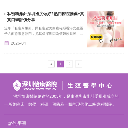
私密粉嫩針深圳邊度做好?熱門醫院推薦+真
實口碑評價分享
近年「私密粉嫩針」同私密處美白療程喺香港女生圈
子入面愈來愈熱門，尤其係深圳因為價錢較親民、療
程選擇多，吸引唔少人北上嘗試。不過問題亦隨之而
2026-04
來：深圳邊度做先......
«
1
2
»
深圳怡康醫院創建於2003年，是由深圳市衛計委批准成立的
一所集臨床、教學、科研、預防為一體的現代化二級專科醫院。
諮詢平臺