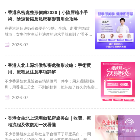
產品，......
香港私密處整形價錢2026｜小陰唇縮小手
聯繫我們
術、陰道緊縮及私密整形費用全攻略
在香港這個連奶茶都要分“少糖、半糖、走甜”的精致
城市，女生們對生活舒適度的追求早就卷到了“看不見
的地方”。以前大家提起私密整形，都要像藏起過期身
2026-07
份證一樣掖......
香港人北上深圳做私密處整形攻略：手術費
用、流程及注意事項詳解
不少香港姐妹最近都在悄悄做同一件事：周末過關到深
圳，用香港三分之一不到的預算，把糾結了好久的私密項
目做完，周日晚上回港，周一就能正常上班，連身邊同事
2026-07
都發現......
香港女生北上深圳做私密處美白｜收費、療
程流程及恢復期一次看懂
在線客服
不少香港姐妹之前刷社交平台種草了私密美白，一問
香港本地私立診所的價格，單次要四五千港紙，預約