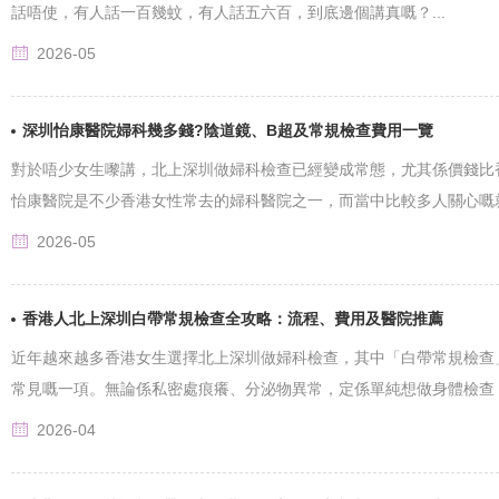
話唔使，有人話一百幾蚊，有人話五六百，到底邊個講真嘅？...
2026-05
深圳怡康醫院婦科幾多錢?陰道鏡、B超及常規檢查費用一覽
對於唔少女生嚟講，北上深圳做婦科檢查已經變成常態，尤其係價錢比
怡康醫院是不少香港女性常去的婦科醫院之一，而當中比較多人關心嘅就係—
2026-05
香港人北上深圳白帶常規檢查全攻略：流程、費用及醫院推薦
近年越來越多香港女生選擇北上深圳做婦科檢查，其中「白帶常規檢查
常見嘅一項。無論係私密處痕癢、分泌物異常，定係單純想做身體檢查，白帶
2026-04