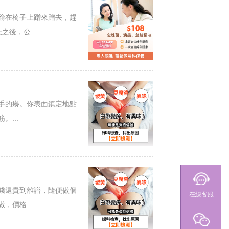
偷在椅子上蹭來蹭去，趕
公......
手的癢。你表面鎮定地點
...
錢還貴到離譜，隨便做個
在線客服
格......