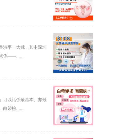
香港平一大截，其中深圳
—......
」可以話係最基本、亦最
檢......