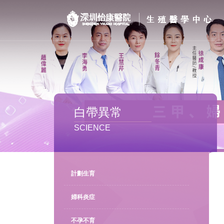
首页
醫院簡介
私密處整形
白帶異常
不孕不育
SCIENCE
專家團隊
特色门诊
計劃生育
計劃生育
婦科炎症
不孕不育
馬上預約