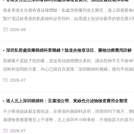
很多香港女生都有過這種體驗：私處突然癢到坐立難安，連上班都要偷
緊打電話給香港的私家婦科診所預約，結果護士告訴你最早的號也要3天之後，
2026-08
深圳私密處痕癢睇婦科要幾錢？陰道炎檢查項目、藥物治療費用詳解
那種癢不是蚊子咬的癢，是從骨頭縫裡鑽出來的、讓你想伸手又不敢伸
頭附和老闆的方案，內心已經在百度搜「深圳睇婦科幾錢」搜到手指抽筋。
2026-07
港人北上深圳睇婦科：豆腐渣白帶、黃綠色分泌物檢查費用全整理
不少香港姐妹最近都在說，在香港約個婦科診所，排期排到下個月，價
基礎檢查都要幾百上千港幣，北上深圳半小時車程，不僅能當天約當天做，價
2026-07