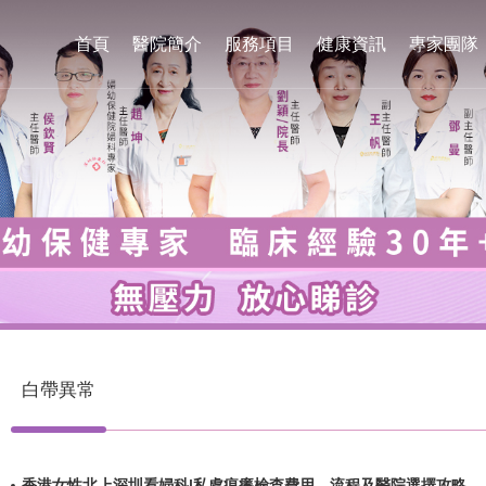
首頁
醫院簡介
服務項目
健康資訊
專家團隊
白帶異常
香港女性北上深圳看婦科|私處痕癢檢查費用、流程及醫院選擇攻略