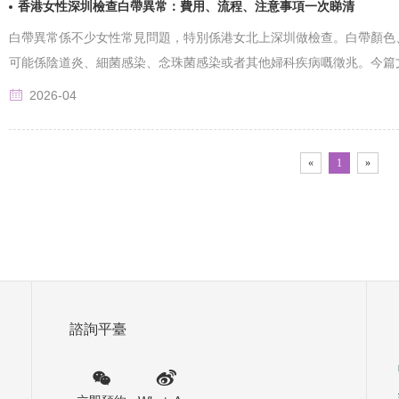
香港女性深圳檢查白帶異常：費用、流程、注意事項一次睇清
白帶異常係不少女性常見問題，特別係港女北上深圳做檢查。白帶顏色
可能係陰道炎、細菌感染、念珠菌感染或者其他婦科疾病嘅徵兆。今篇文章幫
2026-04
«
1
»
諮詢平臺