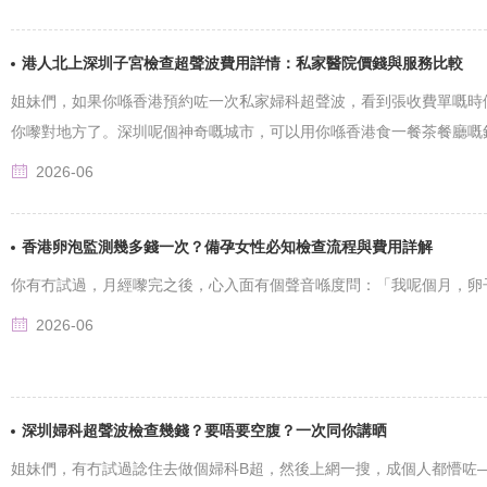
港人北上深圳子宮檢查超聲波費用詳情：私家醫院價錢與服務比較
姐妹們，如果你喺香港預約咗一次私家婦科超聲波，看到張收費單嘅時
你嚟對地方了。深圳呢個神奇嘅城市，可以用你喺香港食一餐茶餐廳嘅錢，幫
2026-06
香港卵泡監測幾多錢一次？備孕女性必知檢查流程與費用詳解
你有冇試過，月經嚟完之後，心入面有個聲音喺度問：「我呢個月，卵子質
2026-06
深圳婦科超聲波檢查幾錢？要唔要空腹？一次同你講晒
姐妹們，有冇試過諗住去做個婦科B超，然後上網一搜，成個人都懵咗