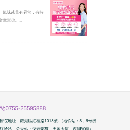
、氣味或量有異常，有時
你......
0755-25595888
醫院地址：
羅湖區紅桂路1018號
-（地铁站：3，9号线
红岭站，公交站：深港豪苑，天地大廈，西湖賓館）