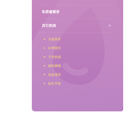
私密處整形
聯繫我們
其它疾病
月經異常
白帶異常
子宮疾病
婦科腫瘤
包皮過長
結扎手術