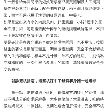
生一般會給你開簡單的短效避孕藥或者黃體酮做人工周期，
幫你把激素拉回正軌，配合調整作息，兩三個月就能恢復正
常，根本不用花幾千塊買網紅調經膏、中藥包。
如果是查出來有小的內膜息肉、卵巢囊腫，小於1厘米的完
全不用手術，定期複查配合簡單的藥物調理就能消掉，不用
一上來就被忽悠做手術，白遭罪。
要是確診是多囊卵巢綜合徵這類慢性問題，也不用慌，按照
醫生的要求長期管理體重、調整激素狀態，完全不會影響後
續的生活和備孕，根本不是什麼「治不好的絕症」，別信私
立機構吹的「一次性根治多囊」的套路，花幾萬塊錢完全是
交智商稅。
就診避坑指南，這些坑踩中了錢袋和身體一起遭罪
第一點，別信路邊小診所「祖傳秘方調經」的宣傳，那
些不明成分的所謂調經藥，大多偷偷加了大量激素，吃的時
候姨媽就來，一停就亂，長期吃還會傷肝傷腎，完全得不償