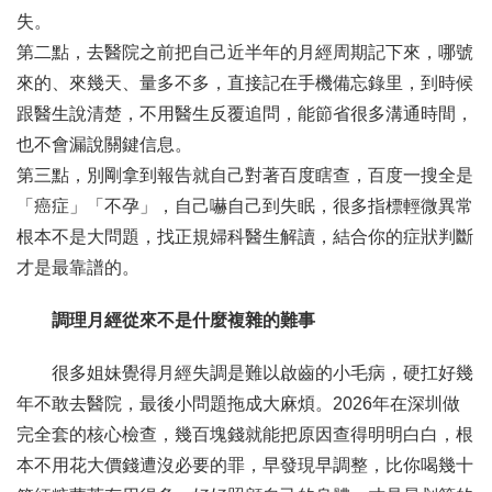
失。
第二點，去醫院之前把自己近半年的月經周期記下來，哪號
來的、來幾天、量多不多，直接記在手機備忘錄里，到時候
跟醫生說清楚，不用醫生反覆追問，能節省很多溝通時間，
也不會漏說關鍵信息。
第三點，別剛拿到報告就自己對著百度瞎查，百度一搜全是
「癌症」「不孕」，自己嚇自己到失眠，很多指標輕微異常
根本不是大問題，找正規婦科醫生解讀，結合你的症狀判斷
才是最靠譜的。
調理月經從來不是什麼複雜的難事
很多姐妹覺得月經失調是難以啟齒的小毛病，硬扛好幾
年不敢去醫院，最後小問題拖成大麻煩。2026年在深圳做
完全套的核心檢查，幾百塊錢就能把原因查得明明白白，根
本不用花大價錢遭沒必要的罪，早發現早調整，比你喝幾十