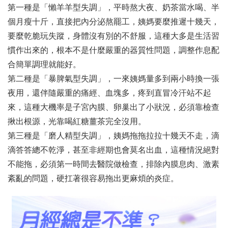
第一種是「懶羊羊型失調」，平時熬大夜、奶茶當水喝、半
個月瘦十斤，直接把內分泌熬罷工，姨媽要麼推遲十幾天，
要麼乾脆玩失蹤，身體沒有別的不舒服，這種大多是生活習
慣作出來的，根本不是什麼嚴重的器質性問題，調整作息配
合簡單調理就能好。
第二種是「暴脾氣型失調」，一來姨媽量多到兩小時換一張
夜用，還伴隨嚴重的痛經、血塊多，疼到直冒冷汗站不起
來，這種大機率是子宮內膜、卵巢出了小狀況，必須靠檢查
揪出根源，光靠喝紅糖薑茶完全沒用。
第三種是「磨人精型失調」，姨媽拖拖拉拉十幾天不走，滴
滴答答總不乾淨，甚至非經期也會莫名出血，這種情況絕對
不能拖，必須第一時間去醫院做檢查，排除內膜息肉、激素
紊亂的問題，硬扛著很容易拖出更麻煩的炎症。