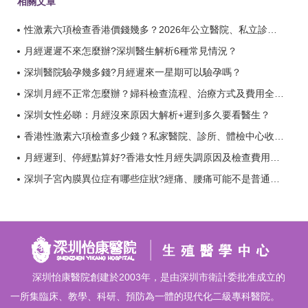
相關文章
性激素六項檢查香港價錢幾多？2026年公立醫院、私立診所收費比較？
月經遲遲不來怎麼辦?深圳醫生解析6種常見情況？
深圳醫院驗孕幾多錢?月經遲來一星期可以驗孕嗎？
深圳月經不正常怎麼辦？婦科檢查流程、治療方式及費用全攻略？
深圳女性必睇：月經沒來原因大解析+遲到多久要看醫生？
香港性激素六項檢查多少錢？私家醫院、診所、體檢中心收費標準全解析？
月經遲到、停經點算好?香港女性月經失調原因及檢查費用全解析？
深圳子宮內膜異位症有哪些症狀?經痛、腰痛可能不是普通姨媽痛？
深圳怡康醫院創建於2003年，是由深圳市衛計委批准成立的
一所集臨床、教學、科研、預防為一體的現代化二級專科醫院。