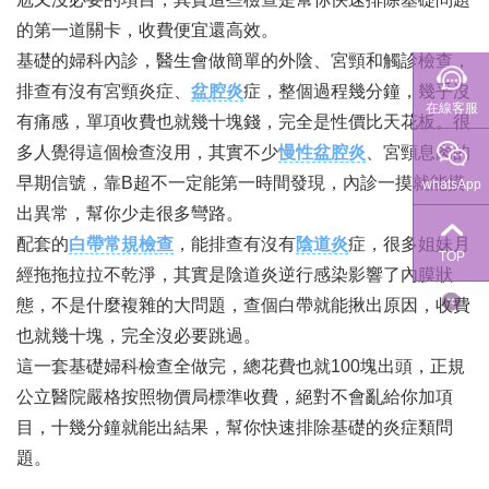
的第一道關卡，收費便宜還高效。
基礎的婦科內診，醫生會做簡單的外陰、宮頸和觸診檢查，
排查有沒有宮頸炎症、
盆腔炎
症，整個過程幾分鐘，幾乎沒
在線客服
有痛感，單項收費也就幾十塊錢，完全是性價比天花板。很
多人覺得這個檢查沒用，其實不少
慢性盆腔炎
、宮頸息肉的
早期信號，靠B超不一定能第一時間發現，內診一摸就能摸
whatsApp
出異常，幫你少走很多彎路。
配套的
白帶常規檢查
，能排查有沒有
陰道炎
症，很多姐妹月
TOP
經拖拖拉拉不乾淨，其實是陰道炎逆行感染影響了內膜狀
態，不是什麼複雜的大問題，查個白帶就能揪出原因，收費
也就幾十塊，完全沒必要跳過。
這一套基礎婦科檢查全做完，總花費也就100塊出頭，正規
公立醫院嚴格按照物價局標準收費，絕對不會亂給你加項
目，十幾分鐘就能出結果，幫你快速排除基礎的炎症類問
題。