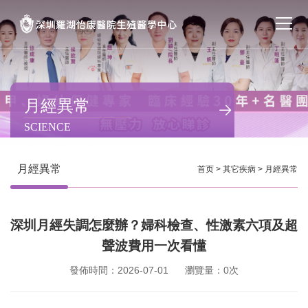
首页
醫院簡介
月經異常
SCIENCE
私密處整形
不孕不育
月經異常
首页
>
其它疾病
>
月經異常
專家團隊
深圳月經失調怎麼辦？婦科檢查、性激素六項及超
特色门诊
聲波費用一次看懂
計劃生育
發佈時間：2026-07-01
瀏覽量：0次
馬上預約