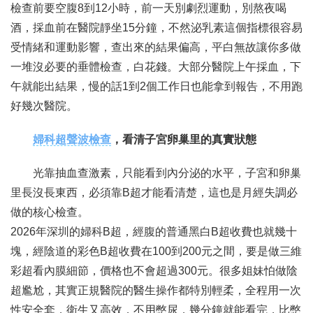
檢查前要空腹8到12小時，前一天別劇烈運動，別熬夜喝
酒，採血前在醫院靜坐15分鐘，不然泌乳素這個指標很容易
受情緒和運動影響，查出來的結果偏高，平白無故讓你多做
一堆沒必要的垂體檢查，白花錢。大部分醫院上午採血，下
午就能出結果，慢的話1到2個工作日也能拿到報告，不用跑
好幾次醫院。
婦科超聲波檢查
，看清子宮卵巢里的真實狀態
光靠抽血查激素，只能看到內分泌的水平，子宮和卵巢
里長沒長東西，必須靠B超才能看清楚，這也是月經失調必
做的核心檢查。
2026年深圳的婦科B超，經腹的普通黑白B超收費也就幾十
塊，經陰道的彩色B超收費在100到200元之間，要是做三維
彩超看內膜細節，價格也不會超過300元。很多姐妹怕做陰
超尷尬，其實正規醫院的醫生操作都特別輕柔，全程用一次
性安全套，衛生又高效，不用憋尿，幾分鐘就能看完，比憋