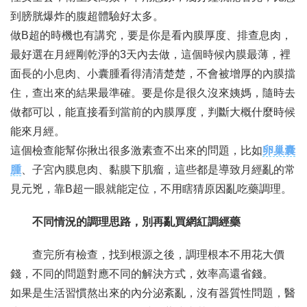
到膀胱爆炸的腹超體驗好太多。
做B超的時機也有講究，要是你是看內膜厚度、排查息肉，
最好選在月經剛乾淨的3天內去做，這個時候內膜最薄，裡
面長的小息肉、小囊腫看得清清楚楚，不會被增厚的內膜擋
住，查出來的結果最準確。要是你是很久沒來姨媽，隨時去
做都可以，能直接看到當前的內膜厚度，判斷大概什麼時候
能來月經。
這個檢查能幫你揪出很多激素查不出來的問題，比如
卵巢囊
腫
、子宮內膜息肉、黏膜下肌瘤，這些都是導致月經亂的常
見元兇，靠B超一眼就能定位，不用瞎猜原因亂吃藥調理。
不同情況的調理思路，別再亂買網紅調經藥
查完所有檢查，找到根源之後，調理根本不用花大價
錢，不同的問題對應不同的解決方式，效率高還省錢。
如果是生活習慣熬出來的內分泌紊亂，沒有器質性問題，醫