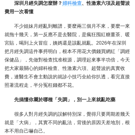
深圳月經失調怎麼辦？
婦科檢查
、性激素六項及超聲波
費用一次看懂
聯繫我們
不少姐妹月經亂到離譜，要麼兩三個月不來，要麼一來
就拖十幾天，第一反應不是去醫院，是瘋狂囤紅糖薑茶、暖
宮貼，喝到上火冒痘，姨媽還是該亂就亂。2026年在深圳
把月經失調這件事捋明白，根本不用花大價錢買網紅「調經
保健品」，先做對檢查找准根源，調理起來事半功倍，今天
把大家最關心的婦科檢查、性激素六項、超聲波的真實收
費，連醫生不會主動說的就診小技巧全給你扒透，看完直接
照著流程走，半分冤枉錢都不花。
先搞懂你屬於哪種「失調」，別一上來就亂吃藥
很多人對月經失調的誤解特別深，覺得只要周期差幾天
就是「大病」，其實不同的亂法，背後的原因天差地別，根
本不用自己嚇自己。