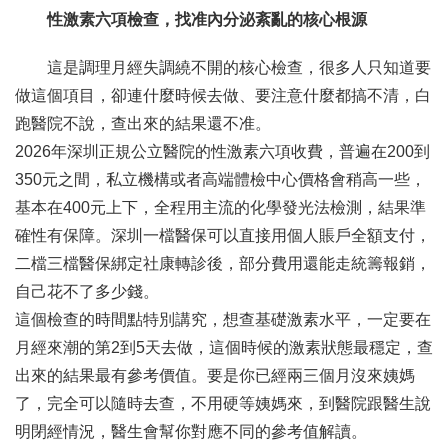
性激素六項檢查，找准內分泌紊亂的核心根源
這是調理月經失調繞不開的核心檢查，很多人只知道要
做這個項目，卻連什麼時候去做、要注意什麼都搞不清，白
跑醫院不說，查出來的結果還不准。
2026年深圳正規公立醫院的性激素六項收費，普遍在200到
350元之間，私立機構或者高端體檢中心價格會稍高一些，
基本在400元上下，全程用主流的化學發光法檢測，結果準
確性有保障。深圳一檔醫保可以直接用個人賬戶全額支付，
二檔三檔醫保綁定社康轉診後，部分費用還能走統籌報銷，
自己花不了多少錢。
這個檢查的時間點特別講究，想查基礎激素水平，一定要在
月經來潮的第2到5天去做，這個時候的激素狀態最穩定，查
出來的結果最有參考價值。要是你已經兩三個月沒來姨媽
了，完全可以隨時去查，不用硬等姨媽來，到醫院跟醫生說
明閉經情況，醫生會幫你對應不同的參考值解讀。