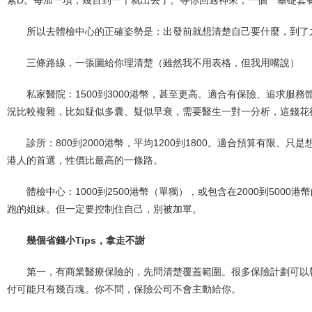
所以去體檢中心的正確姿勢是：出發前就想清楚自己要什麼，到了
三條路線，一張圖給你理清楚（雖然我不用表格，但我用嘴說）
私家醫院：1500到3000港幣，甚至更高。適合有保險、追求服
況比較複雜，比如疑似多囊、疑似早衰，需要醫生一對一分析，這錢花
診所：800到2000港幣，平均1200到1800。適合預算有限、
港人的首選，性價比最高的一條路。
體檢中心：1000到2500港幣（單獨），或包含在2000到500
跑的姐妹。但一定要控制住自己，別被加單。
幾個省錢小Tips，拿走不謝
第一，有商業醫療保險的，先問清楚覆蓋範圍。很多保險計劃可以
付可能只有幾百塊。你不問，保險公司不會主動給你。