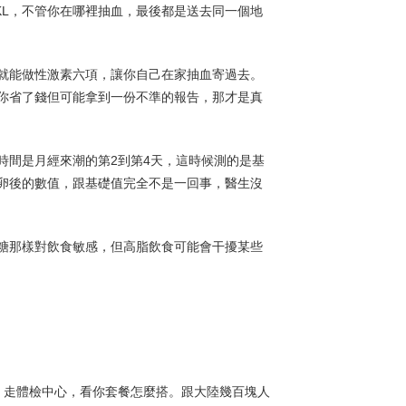
HKL，不管你在哪裡抽血，最後都是送去同一個地
就能做性激素六項，讓你自己在家抽血寄過去。
你省了錢但可能拿到一份不準的報告，那才是真
時間是月經來潮的第2到第4天，這時候測的是基
卵後的數值，跟基礎值完全不是一回事，醫生沒
糖那樣對飲食敏感，但高脂飲食可能會干擾某些
定；走體檢中心，看你套餐怎麼搭。跟大陸幾百塊人