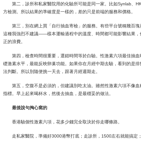
第二，診所和私家醫院用的化驗所可能是同一家。比如Synlab、
方檢測。所以結果的準確度是一樣的，差的只是前端的服務和價格。
第三，別在網上買「自行抽血寄檢」的服務。有些平台號稱幾百塊
這種我強烈不建議——樣本運輸過程中的溫度、時間都可能影響結果，
正的浪費。
第四，檢查時間很重要，選錯時間等於白驗。性激素六項最佳抽血
礎激素水平，最能反映卵巢功能。如果你在月經中期去驗，看到的是排
法判斷。所以別隨便挑一天去，跟著月經週期走。
第五，空腹不是必須的，但建議別吃太油。雖然性激素六項不像血
指標。早上起來喝杯水，然後去抽血，是最穩妥的做法。
最後說句掏心窩的
香港驗個性激素六項，花多少錢完全取決於你走哪條路。
走私家醫院，準備好3000港幣打底；走診所，1500左右就能搞