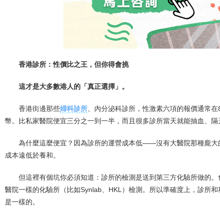
香港診所：性價比之王，但你得會挑
這才是大多數港人的「真正選擇」。
香港街邊那些
婦科診所
、內分泌科診所，性激素六項的報價通常在800
幣。比私家醫院便宜三分之一到一半，而且很多診所當天就能抽血、隔
為什麼這麼便宜？因為診所的運營成本低——沒有大醫院那種龐大
成本遠低於養和。
但這裡有個坑你必須知道：診所的檢測是送到第三方化驗所做的。
醫院一樣的化驗所（比如Synlab、HKL）檢測。所以準確度上，診
是一樣的。