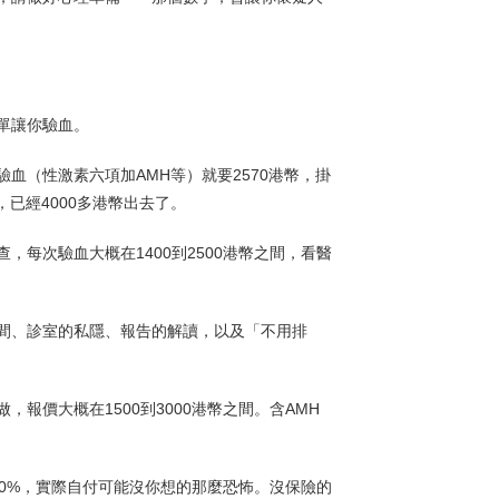
單讓你驗血。
血（性激素六項加AMH等）就要2570港幣，掛
已經4000多港幣出去了。
每次驗血大概在1400到2500港幣之間，看醫
間、診室的私隱、報告的解讀，以及「不用排
報價大概在1500到3000港幣之間。含AMH
00%，實際自付可能沒你想的那麼恐怖。沒保險的