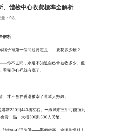
所、體檢中心收費標準全解析
覽量：0次
全解析
你腦子裡第一個問題肯定是——要花多少錢？
——你不去問，永遠不知道自己會被收多少。但
，看完你心裡就有底了。
情，才不會在香港被宰了還幫人數錢。
是港幣220到440塊左右。一線城市三甲可能頂到
會貴一點，大概300到500人民幣。
，請做好心理準備——那個數字，會讓你懷疑人