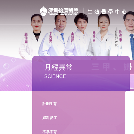
首页
醫院簡介
私密處整形
月經異常
不孕不育
SCIENCE
專家團隊
特色门诊
計劃生育
計劃生育
婦科炎症
不孕不育
馬上預約