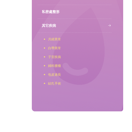
私密處整形
聯繫我們
其它疾病
月經異常
白帶異常
子宮疾病
婦科腫瘤
包皮過長
結扎手術