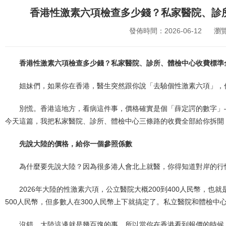
香港性激素六項檢查多少錢？私家醫院、診
發佈時間：2026-06-12
瀏
香港性激素六項檢查多少錢？私家醫院、診所、體檢中心收費標準
姐妹們，如果你在香港，醫生突然跟你說「去驗個性激素六項」，
別慌。香港這地方，看病這件事，價格確實是個「薛定諤的數字」
今天這篇，我把私家醫院、診所、體檢中心三條路的收費全部給你拆開
先說大陸的價格，給你一個參照係數
為什麼要先說大陸？因為很多港人會北上就醫，你得知道對岸的行
2026年大陸的性激素六項，公立醫院大概200到400人民幣，也就
500人民幣，但多數人在300人民幣上下就搞定了。私立醫院和體檢中心
沒錯，大陸這邊就是幾百塊的事。所以當你在香港看到報價的時候