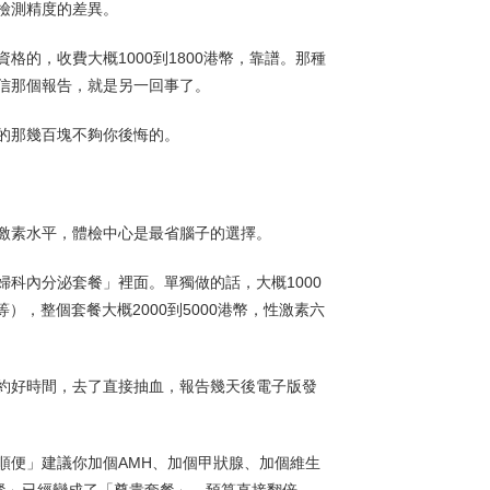
檢測精度的差異。
的，收費大概1000到1800港幣，靠譜。那種
信那個報告，就是另一回事了。
的那幾百塊不夠你後悔的。
激素水平，體檢中心是最省腦子的選擇。
科內分泌套餐」裡面。單獨做的話，大概1000
），整個套餐大概2000到5000港幣，性激素六
約好時間，去了直接抽血，報告幾天後電子版發
順便」建議你加個AMH、加個甲狀腺、加個維生
餐」已經變成了「尊貴套餐」，預算直接翻倍。