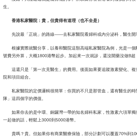
生。
香港私家醫院：貴，但貴得有道理（也不全是）
先說最「正統」的路線——去私家醫院看婦科或內分泌科，醫生開
根據實際就醫分享，以養和醫院這類高端私家醫院為例，光是一個驗
號費另外算，大概1800港幣起步。加起來一次就診，還沒開藥沒做B超，
這還只是「第一次見醫生」的費用。後面如果要追蹤激素變化、複查，
院和項目組合。
私家醫院的定價邏輯很簡單：你買的不只是那管血，還有醫生的時
隊」這四個字的價值。
如果你去的是中環、銅鑼灣一帶的知名婦科私家，性激素六項單獨做，
一起做的話，輕鬆上3000到5000港幣。
貴嗎？貴。但如果你有商業醫療保險，部分計劃可以覆蓋70%到1