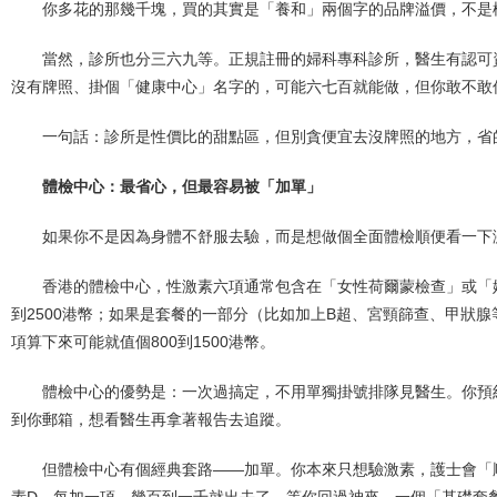
你多花的那幾千塊，買的其實是「養和」兩個字的品牌溢價，不是
當然，診所也分三六九等。正規註冊的婦科專科診所，醫生有認可資格
沒有牌照、掛個「健康中心」名字的，可能六七百就能做，但你敢不敢
一句話：診所是性價比的甜點區，但別貪便宜去沒牌照的地方，省
體檢中心：最省心，但最容易被「加單」
如果你不是因為身體不舒服去驗，而是想做個全面體檢順便看一下
香港的體檢中心，性激素六項通常包含在「女性荷爾蒙檢查」或「婦
到2500港幣；如果是套餐的一部分（比如加上B超、宮頸篩查、甲狀腺等
項算下來可能就值個800到1500港幣。
體檢中心的優勢是：一次過搞定，不用單獨掛號排隊見醫生。你預
到你郵箱，想看醫生再拿著報告去追蹤。
但體檢中心有個經典套路——加單。你本來只想驗激素，護士會「
素D。每加一項，幾百到一千就出去了。等你回過神來，一個「基礎套