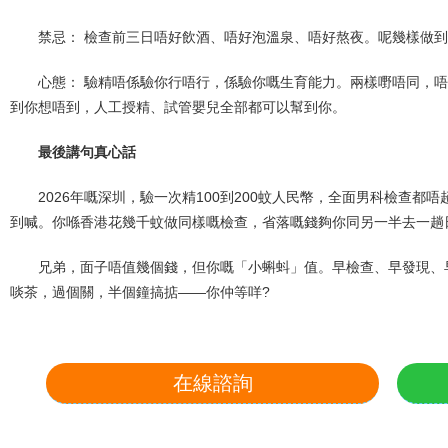
禁忌： 檢查前三日唔好飲酒、唔好泡溫泉、唔好熬夜。呢幾樣做
心態： 驗精唔係驗你行唔行，係驗你嘅生育能力。兩樣嘢唔同，
到你想唔到，人工授精、試管嬰兒全部都可以幫到你。
最後講句真心話
2026年嘅深圳，驗一次精100到200蚊人民幣，全面男科檢查都
到喊。你喺香港花幾千蚊做同樣嘅檢查，省落嘅錢夠你同另一半去一趟
兄弟，面子唔值幾個錢，但你嘅「小蝌蚪」值。早檢查、早發現、
啖茶，過個關，半個鐘搞掂——你仲等咩?
在線諮詢