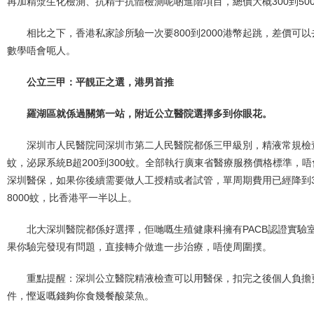
再加精漿生化檢測、抗精子抗體檢測呢啲進階項目，總價大概300到50
相比之下，香港私家診所驗一次要800到2000港幣起跳，差價可
數學唔會呃人。
公立三甲：平靚正之選，港男首推
羅湖區就係過關第一站，附近公立醫院選擇多到你眼花。
深圳市人民醫院同深圳市第二人民醫院都係三甲級別，精液常規檢查收費
蚊，泌尿系統B超200到300蚊。全部執行廣東省醫療服務價格標準，唔
深圳醫保，如果你後續需要做人工授精或者試管，單周期費用已經降到300
8000蚊，比香港平一半以上。
北大深圳醫院都係好選擇，佢哋嘅生殖健康科擁有PACB認證實驗
果你驗完發現有問題，直接轉介做進一步治療，唔使周圍撲。
重點提醒：深圳公立醫院精液檢查可以用醫保，扣完之後個人負擔
件，慳返嘅錢夠你食幾餐酸菜魚。