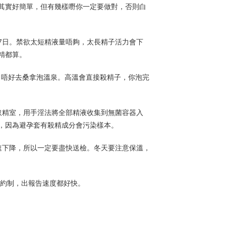
其實好簡單，但有幾樣嘢你一定要做對，否則白
過7日。禁欲太短精液量唔夠，太長精子活力會下
精都算。
、唔好去桑拿泡溫泉。高溫會直接殺精子，你泡完
取精室，用手淫法將全部精液收集到無菌容器入
，因為避孕套有殺精成分會污染樣本。
快速下降，所以一定要盡快送檢。冬天要注意保溫，
預約制，出報告速度都好快。