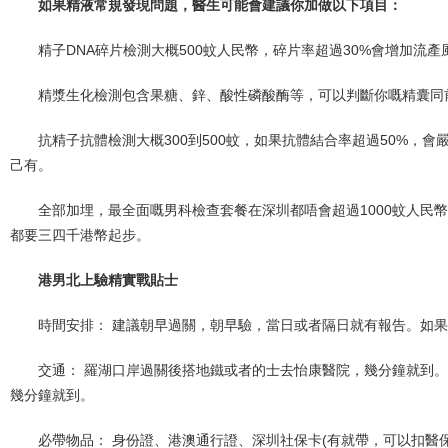
如果精液常規發現問題，醫生可能會建議你加做以下項目：
精子DNA碎片檢測大概500蚊人民幣，碎片率超過30%會增加流
精漿生化檢測包含果糖、鋅、酸性磷酸酶等，可以判斷你嘅精囊同前
抗精子抗體檢測大概300到500蚊，如果抗體結合率超過50%，
己有。
全部加埋，最全面嘅男科檢查套餐在深圳都唔會超過1000蚊人民幣
都要三四千港幣起步。
港男北上驗精實戰貼士
時間安排： 建議朝早過關，朝早驗，當日或者隔日就有報告。如果
交通： 羅湖口岸過關後搭地鐵或者的士去怡康醫院，幾分鐘就到
幾分鐘就到。
必帶物品： 身份證、港澳通行證、深圳社保卡(有就帶，可以扣醫保