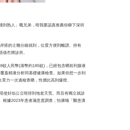
撞到熟人」嘅兄弟，咁我要認真推薦你睇下深圳
口岸搭的士幾分鐘就到，位置方便到離譜。持有
唔係冇牌診所。
蚊人民幣(港幣約185蚊)，已經包含晒前列腺液
蚊，覆蓋精液分析同基礎健康檢查。如果你想一步到
方生育力一次過檢查晒，性價比高到爆燈。
，唔使好似公立咁排到地老天荒。而且有獨立就診
根據2023年患者滿意度調查，怡康喺「醫患溝