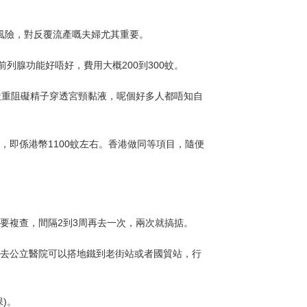
產風險，對反覆流產嘅夫婦尤其重要。
列腺功能好唔好，費用大概200到300蚊。
會嚴重阻礙精子穿透宮頸黏液，呢個好多人都唔知自
，即係港幣1100蚊左右。香港做同等項目，隨便
要複查，間隔2到3周再去一次，兩次就搞掂。
。去公立醫院可以搭地鐵到老街站或者國貿站，行
)。