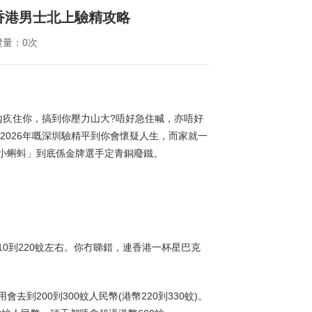
香港男士北上驗精攻略
覽量：0次
內疚住你，搞到你壓力山大?唔好急住喊，亦唔好
2026年嘅深圳驗精平到你會懷疑人生，而家就一
小蝌蚪」到底係金牌選手定青銅廢鐵。
10到220蚊左右。你冇睇錯，連香港一杯星巴克
200到300蚊人民幣(港幣220到330蚊)。