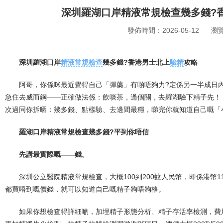
深圳羅湖口岸精液常規檢查幾多錢?
發佈時間：2026-05-12
瀏
深圳羅湖口岸
精液常規檢查
幾多錢?香港男士北上
驗精
攻略
阿哥，你係咪最近覺得自己「彈藥」有啲唔夠力?定係另一半成日
急住去威而鋼——正確做法係：飲啖茶，過個關，去羅湖驗下精子先！ 
次過同你拆晒：幾多錢、點樣驗、去邊間最穩，睇完你就知道自己嘅「
羅湖口岸精液常規檢查幾多錢?平到你唔信
先講最實際嘅——錢。
深圳公立醫院精液常規檢查，大概100到200蚊人民幣，即係港幣1
都買唔到嘅價錢，就可以知道自己嘅精子夠唔夠格。
如果你想檢查得詳細啲，加埋精子形態分析、精子存活率檢測，費用會去到