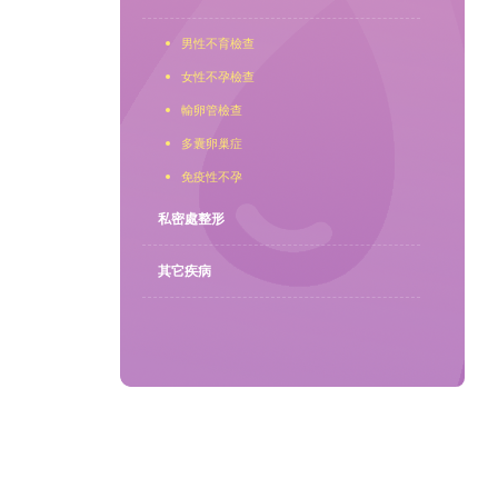
男性不育檢查
聯繫我們
女性不孕檢查
輸卵管檢查
多囊卵巢症
免疫性不孕
私密處整形
其它疾病