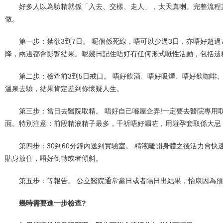
好多人以為驗精就係「入去、交樣、走人」，太天真喇。完整流程
做。
第一步：禁欲3到7日。 呢個係死線，唔可以少過3日，亦唔好超
降，兩邊都會影響結果。呢幾日記住唔好有任何形式嘅性活動，包括遗
第二步：檢查前3到5日戒口。 唔好飲酒、唔好吸煙、唔好飲咖啡
溫泉去驗，結果肯定差到你懷疑人生。
第三步：當日去醫院取精。 唔好自己喺屋企弄!一定要去醫院專用
面。特別注意：前段精液精子最多，千祈唔好漏咗，用避孕套取係大忌
第四步：30到60分鐘內送到實驗室。 精液離開身體之後活力會
貼身放住，唔好倒轉或者傾斜。
第五步：等報告。 公立醫院通常當日或者隔日出結果，怡康因為
幾時需要進一步檢查?