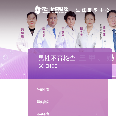
首页
醫院簡介
私密處整形
男性不育檢查
不孕不育
SCIENCE
專家團隊
特色门诊
計劃生育
計劃生育
婦科炎症
不孕不育
馬上預約