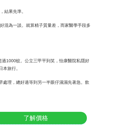
到，結果先準。
唔好混為一談。就算精子質量差，而家醫學手段多
唔超過1000蚊。公立三甲平到笑，怡康醫院私隱好
日本旅行。
早處理，總好過等到另一半眼仔濕濕先著急。飲
了解價格