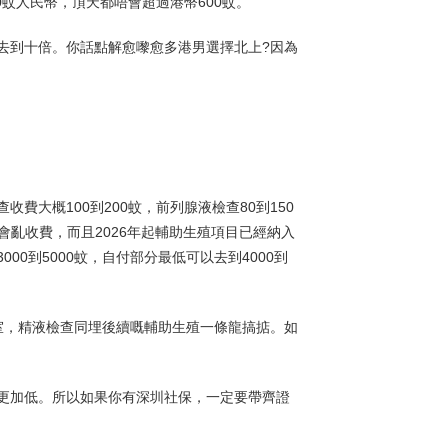
0蚊人民幣，頂天都唔會超過港幣600蚊。
以去到十倍。你話點解愈嚟愈多港男選擇北上?因為
大概100到200蚊，前列腺液檢查80到150
會亂收費，而且2026年起輔助生殖項目已經納入
0到5000蚊，自付部分最低可以去到4000到
室，精液檢查同埋後續嘅輔助生殖一條龍搞掂。如
更加低。所以如果你有深圳社保，一定要帶齊證