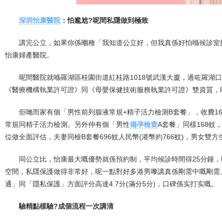
深圳怡康醫院
：怕尷尬?呢間私隱做到極致
講完公立，如果你係嗰種「我知道公立好，但我真係好怕喺候診室
怡康婦產醫院。
呢間醫院就喺羅湖區桂園街道紅桂路1018號武漢大廈，過咗羅湖
《醫療機構執業許可證》同《母嬰保健技術服務執業許可證》雙資質，
佢哋而家有個「男性前列腺液常規+精子活力檢測B套餐」，收費168
常規同精子活力檢測。另外仲有個「男性
備孕檢查
A套餐」同樣168
位做全面評估，夫妻同檢B套餐696蚊人民幣(港幣約766蚊)，男女雙
同公立比，怡康最大嘅優勢就係預約制，平均候診時間得25分鐘
空間，私隱保護做得非常好，呢一點對好多港男嚟講真係剛需中嘅剛需。
通」同「隱私保護」方面評分高達4.7分(滿分5分)，口碑係实打实嘅。
驗精點樣驗?成個流程一次講清