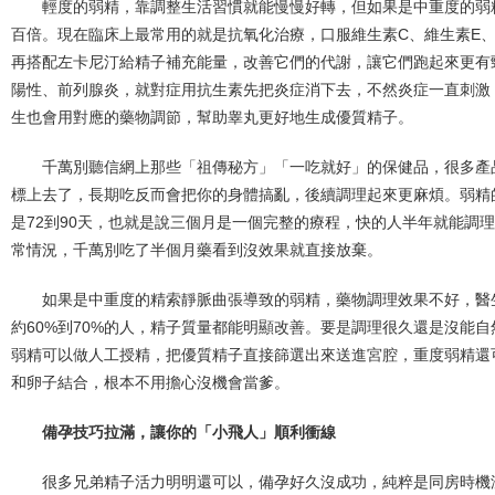
輕度的弱精，靠調整生活習慣就能慢慢好轉，但如果是中重度的弱
百倍。現在臨床上最常用的就是抗氧化治療，口服維生素C、維生素E、
再搭配左卡尼汀給精子補充能量，改善它們的代謝，讓它們跑起來更有
陽性、前列腺炎，就對症用抗生素先把炎症消下去，不然炎症一直刺激
生也會用對應的藥物調節，幫助睾丸更好地生成優質精子。
千萬別聽信網上那些「祖傳秘方」「一吃就好」的保健品，很多產
標上去了，長期吃反而會把你的身體搞亂，後續調理起來更麻煩。弱精
是72到90天，也就是說三個月是一個完整的療程，快的人半年就能調
常情況，千萬別吃了半個月藥看到沒效果就直接放棄。
如果是中重度的精索靜脈曲張導致的弱精，藥物調理效果不好，醫
約60%到70%的人，精子質量都能明顯改善。要是調理很久還是沒能
弱精可以做人工授精，把優質精子直接篩選出來送進宮腔，重度弱精還
和卵子結合，根本不用擔心沒機會當爹。
備孕技巧拉滿，讓你的「小飛人」順利衝線
很多兄弟精子活力明明還可以，備孕好久沒成功，純粹是同房時機