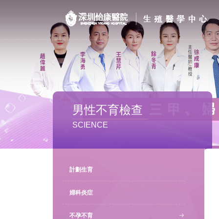
首页
醫院簡介
私密處整形
男性不育檢查
不孕不育
SCIENCE
專家團隊
特色门诊
計劃生育
計劃生育
婦科炎症
不孕不育
馬上預約