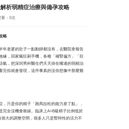
生解析弱精症治療與備孕攻略
覽量：0次
攻略
半年老婆的肚子一點動靜都沒有，去醫院拿報告
無緣，回家瘋狂刷手機，各種「補腎偏方」「壯
語氣，把深圳男科醫生們天天掛在嘴邊的弱精治
看完你就會發現，這件事真的沒你想像中那麼難
症，只是你的精子「跑馬拉松的能力差了點」，
完全沒機會衝線。臨床上A+B級精子比例低於
度有很大的調整空間，很多人只是暫時性的活力不