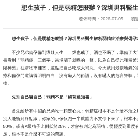
想生孩子，但是弱精怎麼辦？深圳男科醫
發佈時間：2026-07-05
瀏
想生孩子，但是弱精怎麼辦？深圳男科醫生解析弱精症治療與備孕
不少兄弟備孕備到懷疑人生——煙也戒了、酒也不喝了，準備了大
書看到「弱精症」三個字，當場腦子就嗡的一聲，以為自己從此和當爹
陽神藥」往購物車裡塞，差點把自己吃成大補丸。今天就用最接地氣的
療和備孕門道講得明明白白，沒有嚇人的術語，沒有嚇人的危言聳聽，
搞。
先別自己嚇自己！弱精不是「絕育通知書」
首先給所有中招的兄弟吃一顆定心丸：弱精症根本不是什麼不治之
別人能衝到終點線，你家的小傢伙跑一半就體力不支停下來了，根本不是
50%，或者A級精子比例低於25%，才會被判定為弱精，從輕度到重
足，根本不是什麼不可逆的問題。