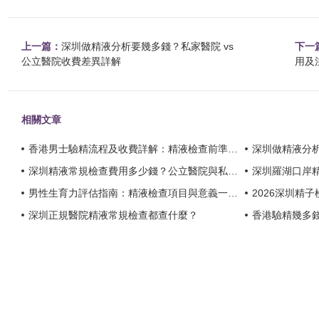
上一篇：
深圳做精液分析要幾多錢？私家醫院 vs
下一
公立醫院收費差異詳解
用及
相關文章
香港男士驗精流程及收費詳解：精液檢查前準備、禁慾時間及結果分析？
深圳做精液分析要幾多
深圳精液常規檢查費用多少錢？公立醫院與私立機構價格對比？
深圳羅湖口岸精液常
男性生育力評估指南：精液檢查項目與意義一次看懂？
2026深圳精子
深圳正規醫院精液常規檢查都查什麼？
香港驗精幾多錢？2