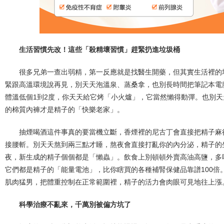
生活習慣先改！這些「殺精壞習慣」趕緊扔進垃圾桶
很多兄弟一查出弱精，第一反應就是找醫生開藥，但其實生活裡的
緊跟高溫環境說再見，別天天泡溫泉、蒸桑拿，也別長時間把筆記本電
體溫低個1到2度，你天天給它烤「小火爐」，它當然懶得動彈。也別
的棉質內褲才是精子的「快樂老家」。
抽煙喝酒這件事真的要當機立斷，香煙裡的尼古丁會直接把精子麻
接腰斬。別天天熬到兩三點才睡，熬夜會直接打亂你的內分泌，精子的
夜，新生成的精子個個都是「懶蟲」。飲食上別頓頓外賣高油高鹽，多
它們都是精子的「能量電池」，比你瞎買的各種補腎保健品靠譜100倍
肌肉猛男，把體重控制在正常範圍裡，精子的活力會肉眼可見地往上漲
科學治療不亂來，千萬別被偏方坑了