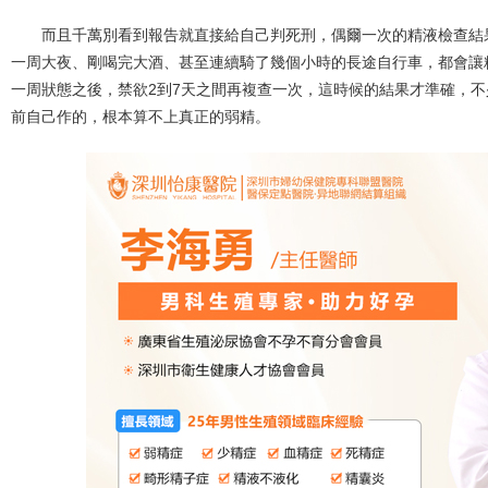
而且千萬別看到報告就直接給自己判死刑，偶爾一次的精液檢查結
一周大夜、剛喝完大酒、甚至連續騎了幾個小時的長途自行車，都會讓
一周狀態之後，禁欲2到7天之間再複查一次，這時候的結果才準確，
前自己作的，根本算不上真正的弱精。