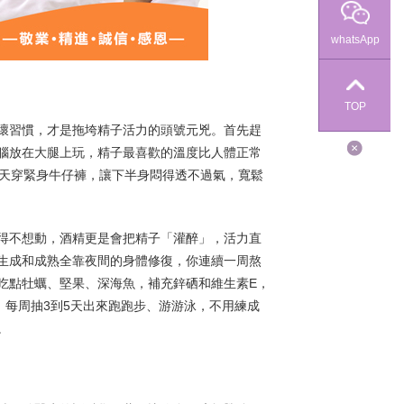
whatsApp
TOP
壞習慣，才是拖垮精子活力的頭號元兇。首先趕
腦放在大腿上玩，精子最喜歡的溫度比人體正常
天天穿緊身牛仔褲，讓下半身悶得透不過氣，寬鬆
得不想動，酒精更是會把精子「灌醉」，活力直
生成和成熟全靠夜間的身體修復，你連續一周熬
吃點牡蠣、堅果、深海魚，補充鋅硒和維生素E，
。每周抽3到5天出來跑跑步、游游泳，不用練成
。