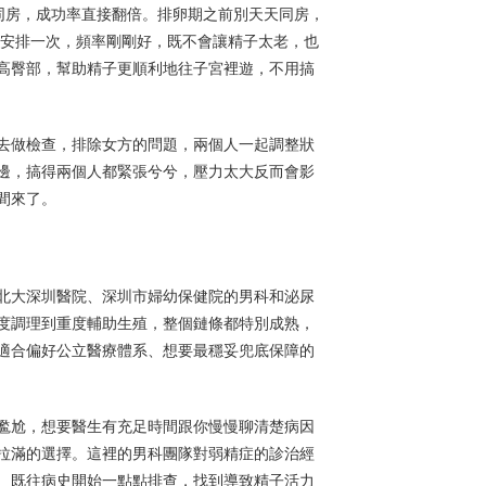
同房，成功率直接翻倍。排卵期之前別天天同房，
天安排一次，頻率剛剛好，既不會讓精子太老，也
高臀部，幫助精子更順利地往子宮裡遊，不用搞
去做檢查，排除女方的問題，兩個人一起調整狀
邊，搞得兩個人都緊張兮兮，壓力太大反而會影
間來了。
北大深圳醫院、深圳市婦幼保健院的男科和泌尿
度調理到重度輔助生殖，整個鏈條都特別成熟，
適合偏好公立醫療體系、想要最穩妥兜底保障的
尷尬，想要醫生有充足時間跟你慢慢聊清楚病因
拉滿的選擇。這裡的男科團隊對弱精症的診治經
、既往病史開始一點點排查，找到導致精子活力