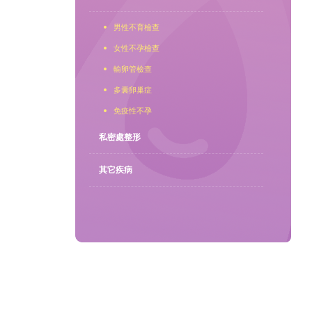
男性不育檢查
聯繫我們
女性不孕檢查
輸卵管檢查
多囊卵巢症
免疫性不孕
私密處整形
其它疾病