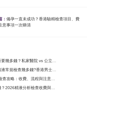
篇：
備孕一直未成功？香港驗精檢查項目、費
注意事項一次睇清
錢？私家醫院 vs 公立醫院收費差異詳解？
規檢查幾多錢?香港男士北上驗精攻略？
檢查攻略：收費、流程與注意事項？
026精液分析檢查收費與流程一次睇清？