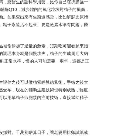
精，聽醫生的話科學用藥，比你自己瞎折騰強一
輔酶Q10，減少體內的氧化垃圾對精子的損傷，
勁。如果查出來有生殖道感染，比如解脲支原體
，精子永遠活不起來。要是激素水準有問題，醫
品裡偷偷加了過量的激素，短期吃可能看起來指
的調理本身就是個慢功夫，精子的生成周期大約
理到正常水準，慢的人可能需要一兩年，這都是正
生評估之後可以做精索靜脈結紮術，手術之後大
自然受孕，現在的輔助生殖技術也特別成熟，輕度
可以用單精子卵胞漿內注射技術，直接幫助精子
沒抓對。千萬別瞎算日子，讓老婆用排卵試紙或