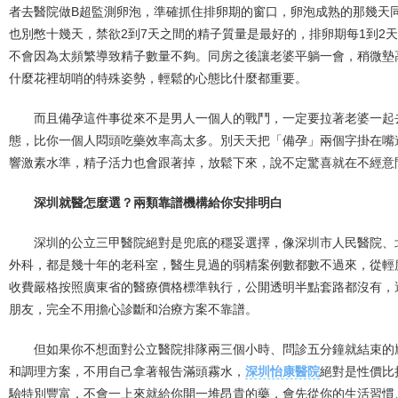
者去醫院做B超監測卵泡，準確抓住排卵期的窗口，卵泡成熟的那幾天
也別憋十幾天，禁欲2到7天之間的精子質量是最好的，排卵期每1到2
不會因為太頻繁導致精子數量不夠。同房之後讓老婆平躺一會，稍微墊
什麼花裡胡哨的特殊姿勢，輕鬆的心態比什麼都重要。
而且備孕這件事從來不是男人一個人的戰鬥，一定要拉著老婆一起
態，比你一個人悶頭吃藥效率高太多。別天天把「備孕」兩個字掛在嘴
響激素水準，精子活力也會跟著掉，放鬆下來，說不定驚喜就在不經意
深圳就醫怎麼選？兩類靠譜機構給你安排明白
深圳的公立三甲醫院絕對是兜底的穩妥選擇，像深圳市人民醫院、
外科，都是幾十年的老科室，醫生見過的弱精案例數都數不過來，從輕
收費嚴格按照廣東省的醫療價格標準執行，公開透明半點套路都沒有，
朋友，完全不用擔心診斷和治療方案不靠譜。
但如果你不想面對公立醫院排隊兩三個小時、問診五分鐘就結束的
和調理方案，不用自己拿著報告滿頭霧水，
深圳怡康醫院
絕對是性價比
驗特別豐富，不會一上來就給你開一堆昂貴的藥，會先從你的生活習慣