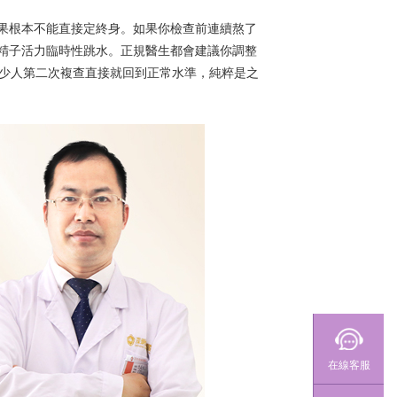
果根本不能直接定終身。如果你檢查前連續熬了
精子活力臨時性跳水。正規醫生都會建議你調整
不少人第二次複查直接就回到正常水準，純粹是之
在線客服