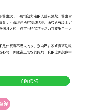
跟醫生說，不用怕被旁邊的人聽到尷尬。醫生會
白白，不會讓你稀裡糊塗吃藥。術後還有護士定
幾個月之後，複查的時候精子活力直接漲了一大
不是什麼邁不過去的坎。別自己在家瞎慌張亂吃
鬆心態，你離當上爸爸的距離，真的比你想像中
了解價格