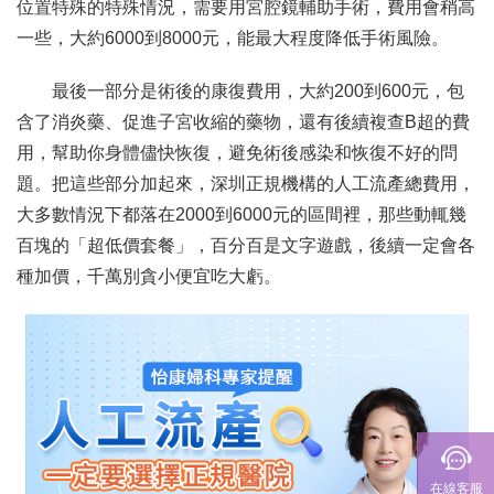
位置特殊的特殊情況，需要用宮腔鏡輔助手術，費用會稍高
一些，大約6000到8000元，能最大程度降低手術風險。
最後一部分是術後的康復費用，大約200到600元，包
含了消炎藥、促進子宮收縮的藥物，還有後續複查B超的費
用，幫助你身體儘快恢復，避免術後感染和恢復不好的問
題。把這些部分加起來，深圳正規機構的人工流產總費用，
大多數情況下都落在2000到6000元的區間裡，那些動輒幾
百塊的「超低價套餐」，百分百是文字遊戲，後續一定會各
種加價，千萬別貪小便宜吃大虧。
在線客服