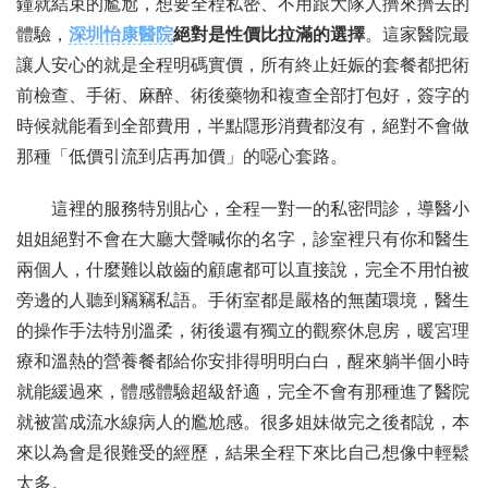
鐘就結束的尷尬，想要全程私密、不用跟大隊人擠來擠去的
體驗，
深圳怡康醫院
絕對是性價比拉滿的選擇
。這家醫院最
讓人安心的就是全程明碼實價，所有終止妊娠的套餐都把術
前檢查、手術、麻醉、術後藥物和複查全部打包好，簽字的
時候就能看到全部費用，半點隱形消費都沒有，絕對不會做
那種「低價引流到店再加價」的噁心套路。
這裡的服務特別貼心，全程一對一的私密問診，導醫小
姐姐絕對不會在大廳大聲喊你的名字，診室裡只有你和醫生
兩個人，什麼難以啟齒的顧慮都可以直接說，完全不用怕被
旁邊的人聽到竊竊私語。手術室都是嚴格的無菌環境，醫生
的操作手法特別溫柔，術後還有獨立的觀察休息房，暖宮理
療和溫熱的營養餐都給你安排得明明白白，醒來躺半個小時
就能緩過來，體感體驗超級舒適，完全不會有那種進了醫院
就被當成流水線病人的尷尬感。很多姐妹做完之後都說，本
來以為會是很難受的經歷，結果全程下來比自己想像中輕鬆
太多。