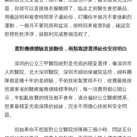
題，你就可以直接換衣服離開了。臨走之前醫生會把藥品、
用藥說明和複查時間單子遞給你，叮囑你半個月不要做劇烈
運動，一個月不要同房和盆浴，按時回來複查B超，確認宮
腔裡乾乾淨淨，就順利完成整個流程了。
選對機構體驗直接翻倍，兩類靠譜選擇給你安排明白
深圳的公立三甲醫院絕對是兜底的穩妥選擇，像深圳市
人民醫院、北大深圳醫院、深圳市婦幼保健院這些，婦科團
隊都是幾十年的老經驗，手術技術紮實得不行，收費嚴格按
照廣東省的醫療服務價格標準執行，每一項費用都公開公
示，半點亂收費的情況都不會有，適合偏好公立醫療體系、
想要最穩妥兜底保障的姐妹，完全不用擔心技術和安全問
題。
但如果你不想面對公立醫院排隊兩三個小時、問診五分