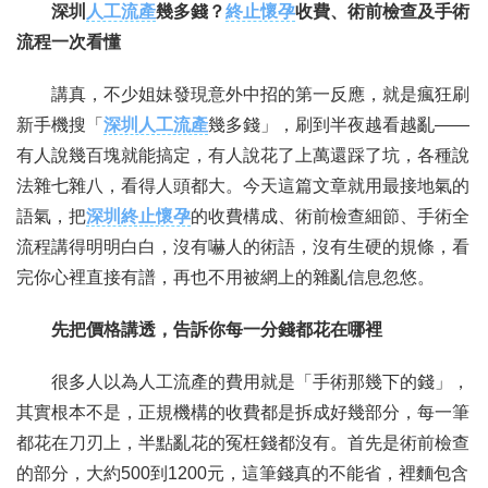
深圳
人工流產
幾多錢？
終止懷孕
收費、術前檢查及手術
流程一次看懂
聯繫我們
講真，不少姐妹發現意外中招的第一反應，就是瘋狂刷
新手機搜「
深圳人工流產
幾多錢」，刷到半夜越看越亂——
有人說幾百塊就能搞定，有人說花了上萬還踩了坑，各種說
法雜七雜八，看得人頭都大。今天這篇文章就用最接地氣的
語氣，把
深圳終止懷孕
的收費構成、術前檢查細節、手術全
流程講得明明白白，沒有嚇人的術語，沒有生硬的規條，看
完你心裡直接有譜，再也不用被網上的雜亂信息忽悠。
先把價格講透，告訴你每一分錢都花在哪裡
很多人以為人工流產的費用就是「手術那幾下的錢」，
其實根本不是，正規機構的收費都是拆成好幾部分，每一筆
都花在刀刃上，半點亂花的冤枉錢都沒有。首先是術前檢查
的部分，大約500到1200元，這筆錢真的不能省，裡麵包含