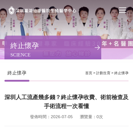
首页
醫院簡介
終止懷孕
SCIENCE
私密處整形
不孕不育
終止懷孕
首页
>
計劃生育
>
終止懷孕
專家團隊
深圳人工流產幾多錢？終止懷孕收費、術前檢查及
特色门诊
手術流程一次看懂
計劃生育
發佈時間：2026-07-05
瀏覽量：0次
馬上預約