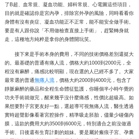
了B超、血常規、凝血功能、婦科常規、心電圖這些項目，
目的就是確認你是宮內孕，排除宮外孕的風險，同時看看你
身體有沒有炎症、凝血功能正不正常，能不能安全做手術。
要是有人跟你說「不用做檢查直接上手術」，趕緊轉身就
走，這種地方純粹是拿你的身體開玩笑。
接下來是手術本身的費用，不同的技術價格差別還挺大
的。最基礎的普通有痛人流，價格大約1000到2000元，全
程沒有麻醉，痛感比較明顯，現在選的人已經不多了。大家
最常選的普通
無痛人流
，價格大約2000到4000元，包含了
靜脈麻醉的藥品和全程生命體征監護，你睡個半小時午覺的
功夫手術就做完，醒來幾乎沒什麼痛感，性價比超級高。如
果想要對子宮更友好一點，選超導可視無痛人流，醫生透過
實時超聲影像看著宮腔操作，精準吸走胚胎，儘量少碰傷內
膜，這款的費用大約3500到6000元，特別適合之前沒做過
手術、日後還有生育計劃的姐妹。要是屬於瘢痕子宮、孕囊