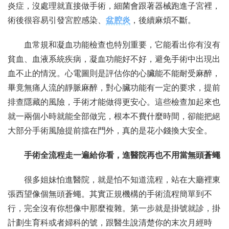
炎症，沒處理就直接做手術，細菌會跟著器械跑進子宮裡，
術後很容易引發宮腔感染、
盆腔炎
，後續麻煩不斷。
血常規和凝血功能檢查也特別重要，它能看出你有沒有
貧血、血液系統疾病，凝血功能好不好，避免手術中出現出
血不止的情況。心電圖則是評估你的心臟能不能耐受麻醉，
畢竟無痛人流的靜脈麻醉，對心臟功能有一定的要求，提前
排查隱藏的風險，手術才能做得更安心。這些檢查加起來也
就一兩個小時就能全部做完，根本不費什麼時間，卻能把絕
大部分手術風險提前擋在門外，真的是花小錢換大安全。
手術全流程走一遍給你看，進醫院再也不用當無頭蒼蠅
很多姐妹怕進醫院，就是怕不知道流程，站在大廳裡東
張西望像個無頭蒼蠅。其實正規機構的手術流程簡單到不
行，完全沒有你想像中那麼複雜。第一步就是掛號就診，掛
計劃生育科或者婦科的號，跟醫生說清楚你的末次月經時