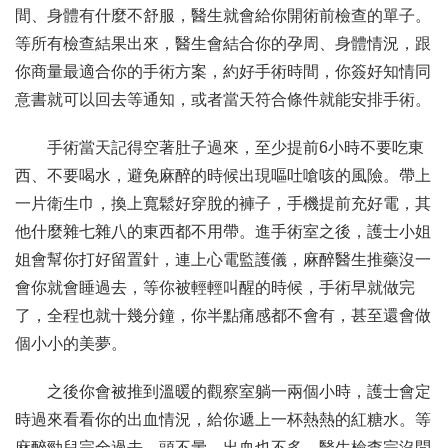
間、身體有什麼不舒服，醫生就會給你開術前檢查的單子。
等所有檢查結果出來，醫生會結合你的孕周、身體情況，跟
你商量最適合你的手術方案，約好手術時間，你簽好知情同
意書就可以回去等通知，或者當天符合條件就能安排手術。
手術當天記得空著肚子過來，至少提前6小時不要吃東
西、不要喝水，避免麻醉的時候出現嘔吐嗆咳的風險。帶上
一片衛生巾，換上寬鬆好穿脫的褲子，手機提前充好電，其
他什麼雜七雜八的東西都不用帶。進手術室之後，護士小姐
姐會幫你打好留置針，連上心電監護儀，麻醉醫生推藥沒一
會你就會睡過去，等你被輕輕叫醒的時候，手術早就做完
了，全程也就十幾分鐘，你半點痛感都不會有，甚至還會做
個小小的美夢。
之後你會被推到溫暖的觀察室躺一兩個小時，護士會定
時過來看看你的出血情況，給你遞上一杯熱熱的紅糖水。等
麻醉勁兒完全過去，頭不暈、出血也不多，醫生檢查完沒問