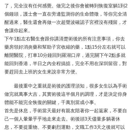
了，完全沒有任何感覺。做完之後你會被轉到恢復室躺1到2
個鐘頭，護士會一直在旁邊監測你的生命體徵，等你完全清
醒過來，醫生還會再做一次超聲波確認子宮裡沒有殘留，才
會讓你起來。
下午1點左右醫生會跟你講清楚術後的所有注意事項，你去
藥房領好消炎藥和幫助子宮收縮的藥，1點15分左右就可以
離開醫院，打車10分鐘回到羅湖口岸，過完關下午2點多就
能回到香港，半日之內全程搞掂，完全不用在深圳留宿，對
要趕回去上班的女生來說非常方便。
最後重中之重就是術後的護理須知，很多女生以為手術
做完就萬事大吉，其實術後這半個月的調理，才是決定你身
體能不能完全恢復的關鍵，千萬別當成小事。
首先是休息，手術當天最好有親友陪著你一起返家，不要自
己一個人暈暈乎乎地走來走去。術後頭3天儘量多躺著休
息，不要提重物、不要劇烈運動，文職工作3天之後就可以