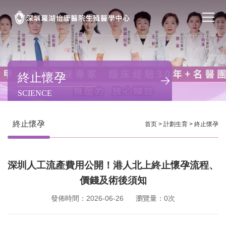
首页
醫院簡介
終止懷孕
SCIENCE
私密處整形
不孕不育
終止懷孕
首页
>
計劃生育
>
終止懷孕
專家團隊
深圳人工流產費用公開！港人北上終止懷孕流程、
特色门诊
價錢及術後須知
計劃生育
發佈時間：2026-06-26
瀏覽量：0次
馬上預約