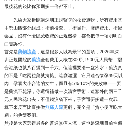
最後花的錢比你預期多一倍都不止。
先給大家拆開講深圳正規醫院的收費邏輯，所有費用基
本都由四部分組成：術前檢查、手術操作、麻醉費用、術後
藥品，沒有什麼隱藏收費的正規機構，都會把每一項明明白
白告訴你。
首先是
藥物流產
，這是很多人以為最平的選項，2026年深
圳正規醫院的
藥流
全套費用大概在800到1500元人民幣，摺
合港紙也就八百幾到一千六。但這裡要潑一盆冷水：藥流真
的不是「吃兩粒藥就搞掂」這麼瀟灑，它只適合懷孕49天以
內、孕囊大小合適的女生，而且有5%-10%的失敗率——要
是藥流不乾淨，你還得補做一次清宮手術，這額外的兩三千
元人民幣花出去，不僅錢沒省下來，子宮還要多遭一次罪，
算下來反而比直接做
無痛人流
更虧，完全是「貪小便宜吃大
虧」的典型案例。
然後是大家選得最多的普通無痛人流，這也是深圳目前性價