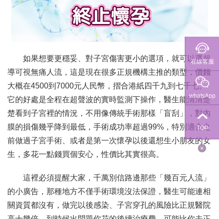
如果想要更穩妥、對子宮傷害更小的選項，就可以選超
在線客服
導可視無痛人流，這是現在很多正規機構主推的類型，價錢
大概在4500到7000元人民幣，摺合港紙四千九到七千七。
whatsApp
它的好處是全程在超聲波的實時監測下操作，醫生能清清楚
楚看到子宮裡的情況，不用像傳統手術那樣「盲刮」，對內
膜的損傷幾乎降到最低，手術成功率超過99%，特別適合之
TOP
前做過子宮手術、或者是第一次懷孕以後還想生小朋友的女
生，多花一點錢買個安心，性價比其實很高。
這裡必須提醒大家，千萬別信路邊那些「幾百元人流」
的小廣告，那種地方不僅手術環境沒法保證，醫生可能連相
關資質都沒有，做完以後感染、子宮穿孔的風險比正規醫院
高十幾倍，到時候出問題你花的後續治療費，可能比你去正