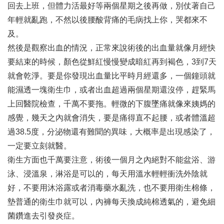
回去上班，但體力活最好等兩個星期之後再做，別仗著自己
年輕就亂跑，不然以後腰酸背痛的毛病找上你，哭都來不
及。
然後是觀察出血的情況，正常來說術後的出血量就像月經快
要結束的時候，顏色從鮮紅慢慢變成暗紅再到褐色，3到7天
就會乾淨。要是你發現出血量比平時月經還多，一個鐘頭就
能濕透一塊衛生巾，或者出血超過兩個星期還沒停，趕緊馬
上回醫院檢查，千萬不要拖。輕微的下腹墜痛就像來姨媽的
感覺，幾天之內就會消失，要是痛得直不起腰，或者體溫超
過38.5度，分泌物還有難聞的異味，大概率是出現感染了，
一定要立刻就醫。
衛生方面也千萬要注意，術後一個月之內絕對不能盆浴、游
泳、浸溫泉，淋浴是可以的，每天用溫水輕輕衝洗外陰就
好，不要用沐浴露或者消毒藥水亂洗，也不要用衛生棉條，
墊普通的衛生巾就可以，內褲每天換成純棉透氣的，避免細
菌鑽進去引發炎症。