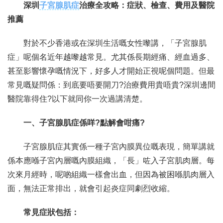
深圳
子宮腺肌症
治療全攻略：症狀、檢查、費用及醫院
推薦
聯繫我們
對於不少香港或在深圳生活嘅女性嚟講，「子宮腺肌
症」呢個名近年越嚟越常見。尤其係長期經痛、經血過多、
甚至影響懷孕嘅情況下，好多人才開始正視呢個問題。但最
常見嘅疑問係：到底要唔要開刀?治療費用貴唔貴?深圳邊間
醫院靠得住?以下就同你一次過講清楚。
一、子宮腺肌症係咩?點解會咁痛?
子宮腺肌症其實係一種子宮內膜異位嘅表現，簡單講就
係本應喺子宮內層嘅內膜組織，「長」咗入子宮肌肉層。每
次來月經時，呢啲組織一樣會出血，但因為被困喺肌肉層入
面，無法正常排出，就會引起炎症同劇烈收縮。
常見症狀包括：