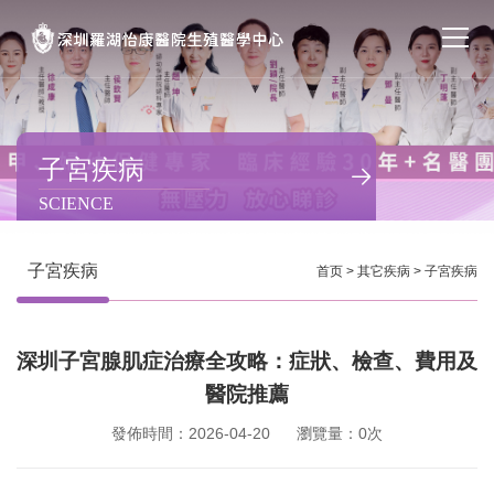
首页
醫院簡介
子宮疾病
SCIENCE
私密處整形
不孕不育
子宮疾病
首页
>
其它疾病
>
子宮疾病
專家團隊
深圳子宮腺肌症治療全攻略：症狀、檢查、費用及
特色门诊
醫院推薦
計劃生育
發佈時間：2026-04-20
瀏覽量：0次
馬上預約