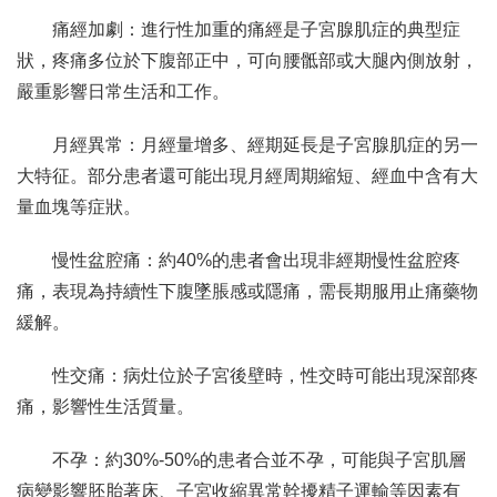
痛經加劇：進行性加重的痛經是子宮腺肌症的典型症
狀，疼痛多位於下腹部正中，可向腰骶部或大腿內側放射，
嚴重影響日常生活和工作。
月經異常：月經量增多、經期延長是子宮腺肌症的另一
大特征。部分患者還可能出現月經周期縮短、經血中含有大
量血塊等症狀。
慢性盆腔痛：約40%的患者會出現非經期慢性盆腔疼
痛，表現為持續性下腹墜脹感或隱痛，需長期服用止痛藥物
緩解。
性交痛：病灶位於子宮後壁時，性交時可能出現深部疼
痛，影響性生活質量。
不孕：約30%-50%的患者合並不孕，可能與子宮肌層
病變影響胚胎著床、子宮收縮異常幹擾精子運輸等因素有