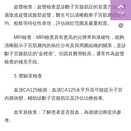
超聲檢查：超聲檢查是診斷子宮腺肌症的首選方法。通
TOP
過陰道超聲或腹部超聲，醫生可以清晰觀察子宮肌層回聲不
均、粗糙等特征性表現，評估病灶范圍及嚴重程度。
MRI檢查：MRI檢查具有更高的分辨率和准確性，能夠
清晰顯示子宮肌層內的病灶分布及與周圍組織的關系，是診
斷子宮腺肌症的“金標准”。但因其費用較高，通常作為超聲
檢查的補充手段。
3. 實驗室檢查
血清CA125檢測：血清CA125水平升高可能提示子宮
內膜病變，輔助診斷子宮腺肌症及評估治療效果。
血常規檢查：了解患者是否貧血，為後續治療提供參
考。