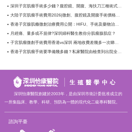
深圳子宮肌瘤手術多少錢？腹腔鏡、開腹、海扶刀三種術式費用詳細比較？
大陸子宮肌瘤手術費用2026|微創、腹腔鏡及開腹手術價格全面比較？
香港子宮腺肌癥微創治療費用公開：HIFU、手術及藥物治療比較？
月經痛、量多或不規律?深圳婦科醫生教你分肌瘤腺肌症？
子宮肌瘤微創手術費用香港vs深圳 兩地收費差幾多一次睇清？
香港子宮肌瘤手術要準備幾多錢？私家醫院由檢查到出院全程費用清單？
深圳怡康醫院創建於2003年，是由深圳市衛計委批准成立的
一所集臨床、教學、科研、預防為一體的現代化二級專科醫院。
諮詢平臺