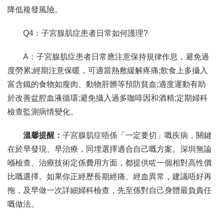
降低複發風險。
Q4：子宮腺肌症患者日常如何護理?
A：子宮腺肌症患者日常應注意保持規律作息，避免過
度勞累;經期注意保暖，可適當熱敷緩解疼痛;飲食上多攝入
富含鐵的食物如瘦肉、動物肝髒等預防貧血;適度運動有助
於改善盆腔血液循環;避免攝入過多咖啡因和酒精;定期婦科
檢查監測病情變化。
溫馨提醒：
子宮腺肌症唔係「一定要切」嘅疾病，關鍵
在於早發現、早治療，同埋選擇適合自己嘅方案。深圳無論
喺檢查、治療技術定係費用方面，都提供咗一個相對高性價
比嘅選擇。如果你正經歷長期經痛、經血異常，建議唔好再
拖，及早做一次詳細婦科檢查，先至係對自己身體最負責任
嘅做法。