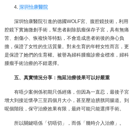
4.
深圳怡康醫院
深圳怡康醫院引進的德國WOLF宮、腹腔鏡技術，利用
腔鏡下實施微創手術，幫患者剔除肌瘤保存子宮，具有無痛
苦、創傷小、恢複快等特點，不會造成患者術後的身心負
擔，保證了女性的生活質量。對未生育的年輕女性而言，更
是保證了她們的生育權。被譽為婦科腫瘤診療金標准，婦科
腫瘤手術治療的不錯選擇。
五、真實情況分享：拖延治療後果可以好嚴重
有唔少案例係初期只係經痛，但因為一直忍，最後子宮
增大到接近懷孕三至四個月大小，甚至壓迫膀胱同腸道。到
呢個階段，保守治療效果有限，最終可能只能選擇手術。
所以關鍵唔係「切唔切」，而係「幾時介入治療」。