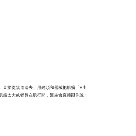
，直接從陰道進去，用鏡頭和器械把肌瘤「R出
肌瘤太大或者長在肌壁間，醫生會直接跟你說：