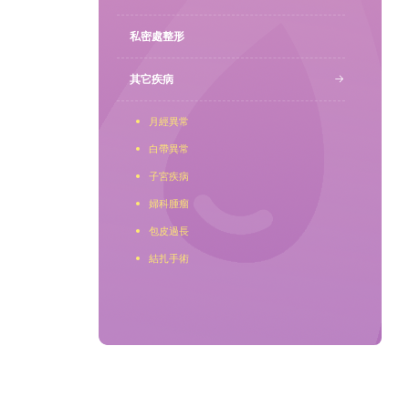
私密處整形
聯繫我們
其它疾病
月經異常
白帶異常
子宮疾病
婦科腫瘤
包皮過長
結扎手術