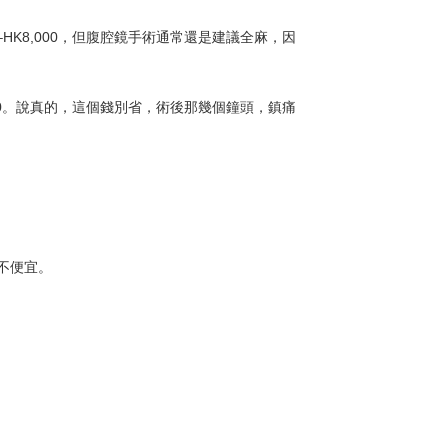
HK8,000，但腹腔鏡手術通常還是建議全麻，因
,000。說真的，這個錢別省，術後那幾個鐘頭，鎮痛
不便宜。