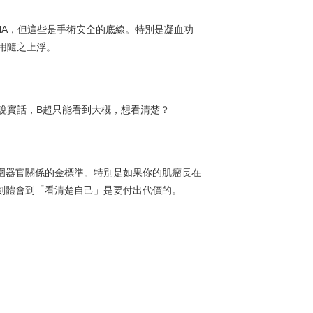
NA，但這些是手術安全的底線。特別是凝血功
用隨之上浮。
說實話，B超只能看到大概，想看清楚？
周圍器官關係的金標準。特別是如果你的肌瘤長在
刻體會到「看清楚自己」是要付出代價的。