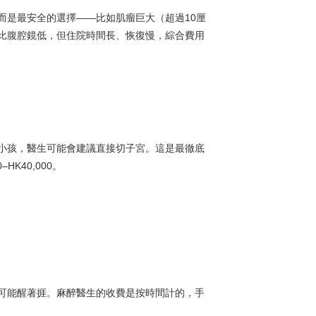
而是最安全的選擇——比如肌瘤巨大（超過10厘
比腹腔鏡低，但住院時間長、恢復慢，綜合費用
小孩，醫生可能會建議直接切子宮。這是最徹底
K40,000。
可能醒著捱。麻醉醫生的收費是按時間計的，手