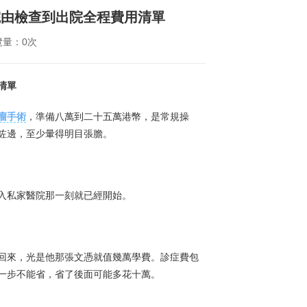
院由檢查到出院全程費用清單
覽量：0次
清單
瘤手術
，準備八萬到二十五萬港幣，是常規操
咗邊，至少暈得明目張膽。
入私家醫院那一刻就已經開始。
回來，光是他那張文憑就值幾萬學費。診症費包
一步不能省，省了後面可能多花十萬。