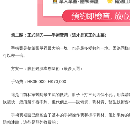
第二關：正式開刀——手術費用（這才是真正的主菜）
手術費是整筆賬單裡最大的一塊，也是最多變數的一塊。因為同樣
可以差一倍。
方案一：腹腔鏡肌瘤剔除術（最多人選）
手術費：HK35,000–HK70,000
這是目前私家醫院最主流的做法。肚子上打三到四個小孔，用高清
恢復快、疤痕幾乎看不到。但代價是——設備貴、耗材貴、醫生技術要
手術費裡面已經包含了基本的手術操作費和標準耗材。但如果你的
防粘連膜，這些是額外收費的：