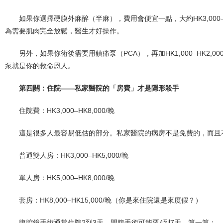
如果你選擇硬膜外麻醉（半麻），費用會便宜一點，大約HK3,000–
為需要肌肉完全放鬆，醫生才好操作。
另外，如果你術後需要用鎮痛泵（PCA），再加HK1,000–HK2
泵就是你的救命恩人。
第四關：住院——私家醫院的「房費」才是隱形殺手
住院費：HK3,000–HK8,000/晚
這是很多人最容易低估的部分。私家醫院的病房不是免費的，而且
普通雙人房：HK3,000–HK5,000/晚
單人房：HK5,000–HK8,000/晚
套房：HK8,000–HK15,000/晚（你是來住院還是來度假？）
腹腔鏡手術通常住院2到3天，開腹手術可能要4到7天。算一算：