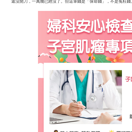
還沒開刀，一萬幾已經沒了。但這筆錢是「保命錢」，不是冤枉錢