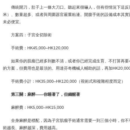
傳統開刀，肚子上一條大刀口。聽起來很嚇人，但有些情況下這反
米）、數量超多、或者與周圍器官嚴重粘連。開腹手術的設備成本其實
未必便宜。
方案四：子宮全切除術
手術費：HK45,000–HK120,000
如果你的肌瘤已經多到數不清，或者你已經完成生育、不打算再要
的方案，但費用也是最頂的。用達芬奇機械人輔助的話，再加HK20,000–H
手術費小計：HK35,000–HK120,000（視術式和複雜程度而定）
第三關：麻醉——你睡著了，但錢醒著
麻醉費：HK5,000–HK15,000
全身麻醉是標配，因為子宮肌瘤手術通常需要一到三個小時，你不
術越長、麻醉越深，費用越高。