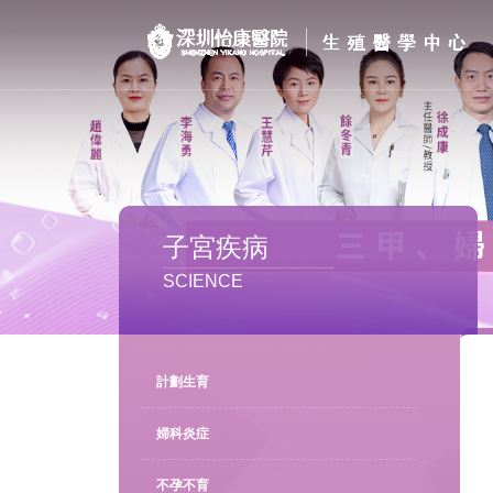
首页
醫院簡介
私密處整形
子宮疾病
不孕不育
SCIENCE
專家團隊
特色门诊
計劃生育
計劃生育
婦科炎症
不孕不育
馬上預約