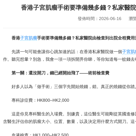
香港子宮肌瘤手術要準備幾多錢？私家醫
發佈時間：2026-06-16
瀏
香港
子宮肌瘤
手術要準備幾多錢？私家醫院由檢查到出院全程費用
先講一句可能會讓你心跳加速的話：在香港私家醫院做一個
子宮肌
作。聽完想暈？別急，我會一項一項拆開畀你睇，等你知道每一蚊錢去
第一關：還沒開刀，錢已經開始飛了——術前檢查費
好多人以為「做手術」三個字先開始燒錢，錯。真正的燒錢從你踏
專科診症費：HK800–HK2,000
這是你見專科醫生的入場費。別嫌貴，這位醫生可能剛從英國進修
含醫生評估你的肌瘤大小、位置、數量，以及決定用什麼方式開刀。這
血液檢查：HK1,000–HK2,500