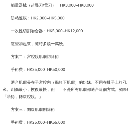
能量器械（超聲刀/電刀）：HK3,000–HK8,000
防粘連膜：HK2,000–HK5,000
一次性切割吻合器：HK5,000–HK12,000
這些加起來，隨時多燒一萬幾。
方案二：宮腔鏡肌瘤切除術
手術費：HK25,000–HK50,000
適合肌瘤長在子宮腔內（黏膜下肌瘤）的姐妹。不用在肚子上打孔
來。創傷最小，恢復最快，但——不是所有肌瘤都適合這個方式。如果
「唔得，轉腹腔鏡。」
方案三：開腹肌瘤剔除術
手術費：HK25,000–HK55,000