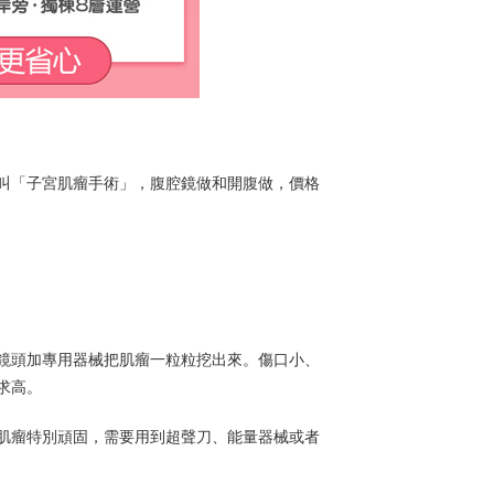
叫「子宮肌瘤手術」，腹腔鏡做和開腹做，價格
鏡頭加專用器械把肌瘤一粒粒挖出來。傷口小、
求高。
肌瘤特別頑固，需要用到超聲刀、能量器械或者