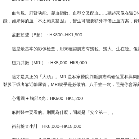
血常規、肝腎功能、凝血指數、血型交叉配血……聽起來像在驗D
能，如果你的血「不太願意凝固」，醫生可能要額外準備止血方案，費
盆腔超聲（B超）：HK800–HK1,500
這是最基本的影像檢查，用來確認肌瘤有幾粒、幾大、生在邊。但
磁力共振（MRI）：HK5,000–HK8,000
這才是真正的「大頭」。MRI是私家醫院判斷肌瘤精確位置和與
黏膜下或者靠近輸尿管，MRI幾乎是必做的。八千蚊一次，照完你會深
心電圖 + 胸部X光：HK500–HK1,200
麻醉醫生要看的。別問為什麼，問就是「安全第一」。
術前檢查小計：HK8,000–HK15,000