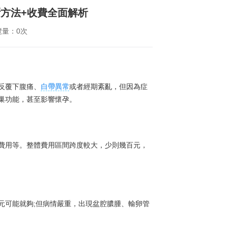
方法+收費全面解析
覽量：0次
反覆下腹痛、
白帶異常
或者經期紊亂，但因為症
巢功能，甚至影響懷孕。
費用等。整體費用區間跨度較大，少則幾百元，
元可能就夠;但病情嚴重，出現盆腔膿腫、輸卵管