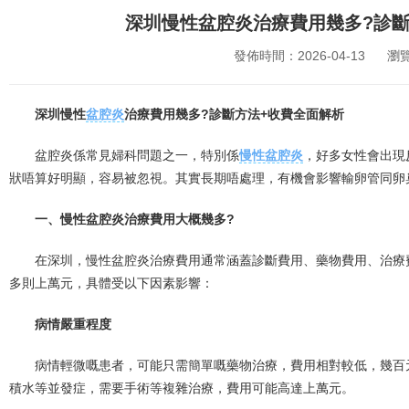
深圳慢性盆腔炎治療費用幾多?診斷
發佈時間：2026-04-13
瀏
深圳慢性
盆腔炎
治療費用幾多?診斷方法+收費全面解析
盆腔炎係常見婦科問題之一，特別係
慢性盆腔炎
，好多女性會出現
狀唔算好明顯，容易被忽視。其實長期唔處理，有機會影響輸卵管同卵
一、慢性盆腔炎治療費用大概幾多?
在深圳，慢性盆腔炎治療費用通常涵蓋診斷費用、藥物費用、治療
多則上萬元，具體受以下因素影響：
病情嚴重程度
病情輕微嘅患者，可能只需簡單嘅藥物治療，費用相對較低，幾百
積水等並發症，需要手術等複雜治療，費用可能高達上萬元。