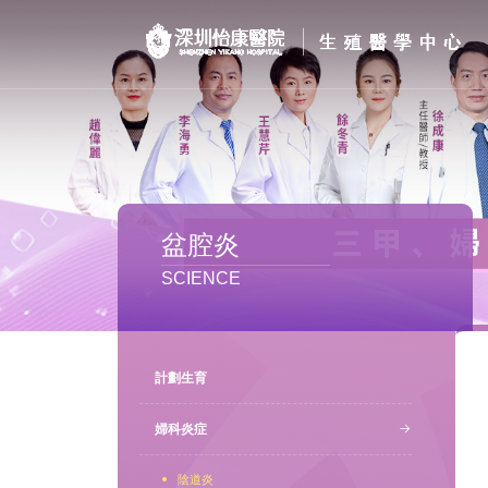
首页
醫院簡介
私密處整形
盆腔炎
不孕不育
SCIENCE
專家團隊
特色门诊
計劃生育
計劃生育
婦科炎症
陰道炎
馬上預約