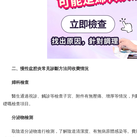
二、慢性盆腔炎常見診斷方法同收費情況
婦科檢查
醫生通過視診、觸診等檢查子宮、附件有無壓痛、增厚等情況，判
礎嘅檢查項目。
分泌物檢測
取陰道分泌物進行檢測，了解陰道清潔度、有無病原體感染等。費用約1