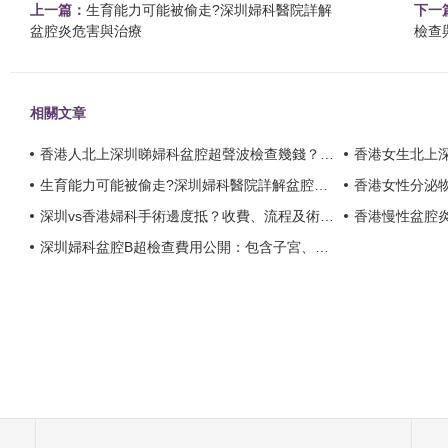
上一篇：
生育能力可能被偷走?深圳婦科醫院詳解
下一
盆腔炎危害與治療
檢查
相關文章
香港人北上深圳睇婦科盆腔超聲波檢查幾錢？2026年最新收費及醫院推薦？
香港女生北上深圳睇
生育能力可能被偷走?深圳婦科醫院詳解盆腔炎危害與治療？
香港女性分泌物像鼻涕黃綠
深圳vs香港婦科手術邊度抵？收費、流程及術後服務全面比較？
香港慢性盆腔炎點算好
深圳婦科盆腔B超檢查費用公開：包含子宮、卵巢檢查項目全解讀？