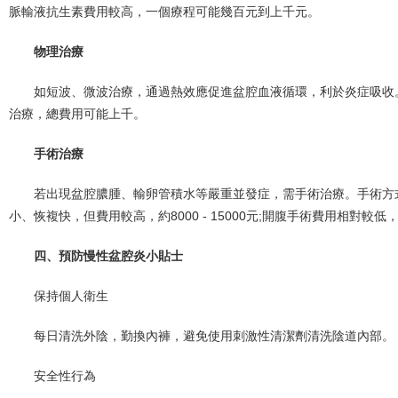
脈輸液抗生素費用較高，一個療程可能幾百元到上千元。
物理治療
如短波、微波治療，通過熱效應促進盆腔血液循環，利於炎症吸收。單次
治療，總費用可能上千。
手術治療
若出現盆腔膿腫、輸卵管積水等嚴重並發症，需手術治療。手術方
小、恢複快，但費用較高，約8000 - 15000元;開腹手術費用相對較低，約50
四、預防慢性盆腔炎小貼士
保持個人衛生
每日清洗外陰，勤換內褲，避免使用刺激性清潔劑清洗陰道內部。
安全性行為