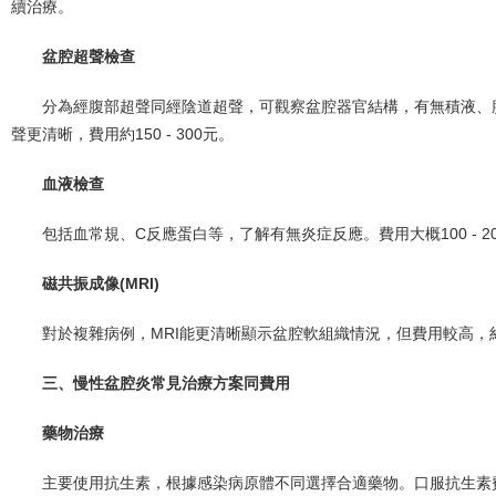
續治療。
盆腔超聲檢查
分為經腹部超聲同經陰道超聲，可觀察盆腔器官結構，有無積液、腫塊等
聲更清晰，費用約150 - 300元。
血液檢查
包括血常規、C反應蛋白等，了解有無炎症反應。費用大概100 - 
磁共振成像(MRI)
對於複雜病例，MRI能更清晰顯示盆腔軟組織情況，但費用較高，約80
三、慢性盆腔炎常見治療方案同費用
藥物治療
主要使用抗生素，根據感染病原體不同選擇合適藥物。口服抗生素