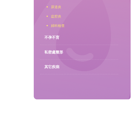
尿道炎
聯繫我們
盆腔炎
婦科檢查
不孕不育
私密處整形
其它疾病