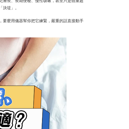
紀漸長、長期便秘、慢性咳嗽，甚至只是體重超
「決堤」。
，要麼用儀器幫你把它練緊，嚴重的話直接動手