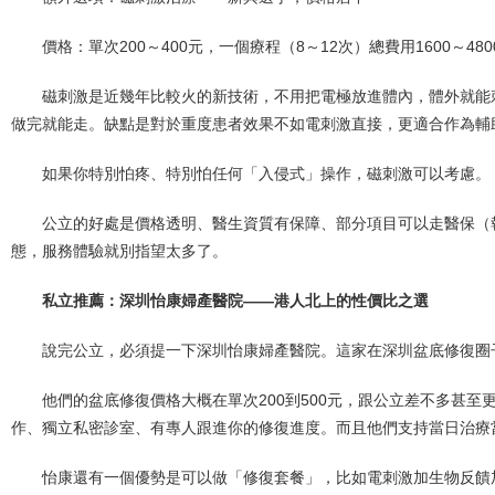
價格：單次200～400元，一個療程（8～12次）總費用1600～480
磁刺激是近幾年比較火的新技術，不用把電極放進體內，體外就能
做完就能走。缺點是對於重度患者效果不如電刺激直接，更適合作為輔
如果你特別怕疼、特別怕任何「入侵式」操作，磁刺激可以考慮。
公立的好處是價格透明、醫生資質有保障、部分項目可以走醫保（報
態，服務體驗就別指望太多了。
私立推薦：深圳怡康婦產醫院——港人北上的性價比之選
說完公立，必須提一下深圳怡康婦產醫院。這家在深圳盆底修復圈
他們的盆底修復價格大概在單次200到500元，跟公立差不多甚
作、獨立私密診室、有專人跟進你的修復進度。而且他們支持當日治療
怡康還有一個優勢是可以做「修復套餐」，比如電刺激加生物反饋加