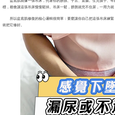
盆底肌就像一張吊床，托著你的膀胱、子宮、直腸。生完孩子、年
標，都會讓這張吊床慢慢鬆掉。吊床一鬆，膀胱就兜不住尿，一用力就
所以盆底肌修復的核心邏輯很簡單：要麼讓你自己把這張吊床練緊
術把它修好。