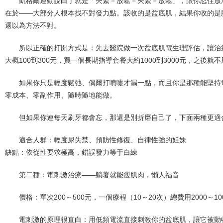
凱格爾運動說白了就是「夾緊－放鬆－夾緊－放鬆」，跟你忍住放
在於——大部分人根本找不對發力點。該收的是盆底肌，結果你收的是
還以為方法不對。
所以正確的打開方式是：先去醫院做一次盆底肌電生理評估，讓治
大概100到300元，買一個長期指導套餐大約1000到3000元，之後就
如果你只是輕度鬆弛、偶爾打噴嚏才漏一點，而且你是那種能堅持
零成本、零副作用、隨時隨地能做。
但如果你連每天刷牙都會忘，那還是別折磨自己了，下面兩種更適
適合人群：輕度尿失禁、預防性修復、自律性強的姐妹
缺點：依從性要求極高，錯誤發力等于白練
第二種：電刺激治療——躺著就能瘦肌肉，懶人福音
價格：單次200～500元，一個療程（10～20次）總費用2000～10
電刺激的原理很直白：用低頻電流直接刺激你的盆底肌，讓它被動