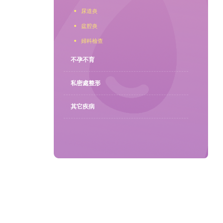
尿道炎
聯繫我們
盆腔炎
婦科檢查
不孕不育
私密處整形
其它疾病