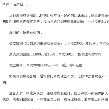
幫你「做運動」。
這對於那些盆底肌已經弱到根本收不起來的姐妹來說，簡直是救命
初期以恢復肌肉知覺為主，後面再過渡到主動收縮訓練，一步步把肌力
深圳的行情是這樣的：
公立醫院（比如深圳市婦幼保健院）：大概2300元做10次，單次折
港大深圳醫院：1600元做10次，單次160元，性價比相當能打
私立機構：單次300到800元不等，看設備和服務
如果你買療程套餐，通常會比單次便宜不少。比如10次套餐在2000到5
間。
適合人群：中度尿失禁、產後盆底肌鬆弛、自己練找不到感覺的人
缺點：需要到醫院做，不能在家自己搞；療程比較長，通常要三到六週