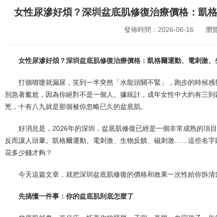
女性尿滲好煩？深圳盆底肌修復治療價格：凱
發佈時間：2026-06-16
瀏
女性尿滲好煩？深圳盆底肌修復治療價格：凱格爾運動、電刺激、
打個噴嚏就漏尿，笑到一半突然「水龍頭關不緊」，跑步的時候感
別急著尷尬，因為你絕對不是一個人。據統計，成年女性中大約有三到
兇，十有八九就是那個被你忽略已久的盆底肌。
好消息是，2026年的深圳，盆底肌修復已經是一個非常成熟的項
反而讓人頭暈。凱格爾運動、電刺激、生物反饋、磁刺激……這些名字
花多少錢才夠？
今天這篇文章，就把深圳盆底肌修復的價格和效果一次性給你拆清
先搞懂一件事：你的盆底肌到底怎麼了