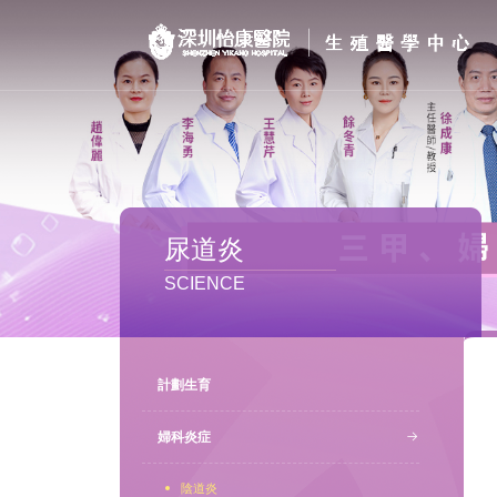
首页
醫院簡介
私密處整形
尿道炎
不孕不育
SCIENCE
專家團隊
特色门诊
計劃生育
計劃生育
婦科炎症
陰道炎
馬上預約