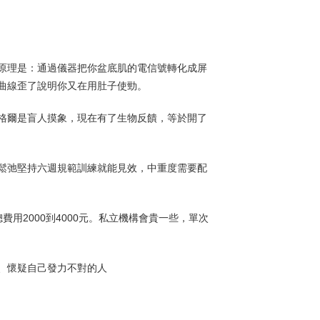
原理是：通過儀器把你盆底肌的電信號轉化成屏
曲線歪了說明你又在用肚子使勁。
格爾是盲人摸象，現在有了生物反饋，等於開了
鬆弛堅持六週規範訓練就能見效，中重度需要配
費用2000到4000元。私立機構會貴一些，單次
、懷疑自己發力不對的人