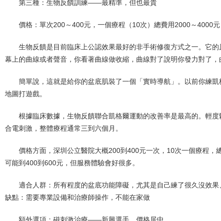
第三種：生物反饋訓練——最精準，但也最貴
價格：單次200～400元，一個療程（10次）總費用2000～4000元
生物反饋是目前臨床上公認效果最好的非手術修復方式之一。它的
幕上的曲線或者聲音，你看著曲線做收縮，曲線對了說明你發力對了，
簡單說，這就是給你的盆底肌裝了一個「實時導航」。以前你練凱
地圖打遊戲。
根據臨床數據，生物反饋聯合凱格爾運動的改善率是最高的。輕度
合電刺激，整體療程通常三到六個月。
價格方面，深圳公立醫院大概200到400元一次，10次一個療程，總
可能到400到600元，但服務體驗會好很多。
適合人群：所有程度的盆底功能障礙，尤其是自己練了很久沒效果
缺點：需要專業設備和治療師操作，不能在家做
額外選項：磁刺激治療——新興選手，價格居中