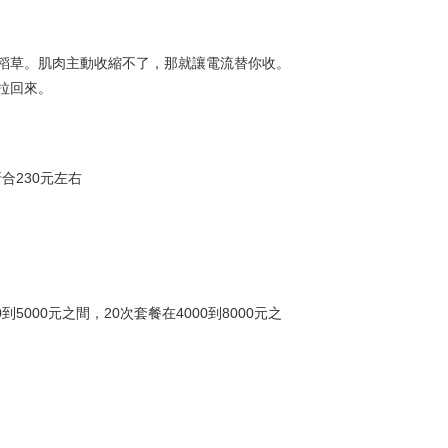
稻草。肌肉主動收縮不了，那就讓電流替你收。
拉回來。
合230元左右
000元之間，20次套餐在4000到8000元之