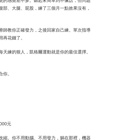
屁的感覺差不多。聽起來簡單到不像話，但問題
腹部、大腿、屁股，練了三個月一點效果沒有，
療師教你正確發力，之後回家自己練。單次指導
不用再花錢了。
每天練的狠人，凱格爾運動就是你的最佳選擇。
合你。
000元
收縮。你不用動腦、不用發力，躺在那裡，機器