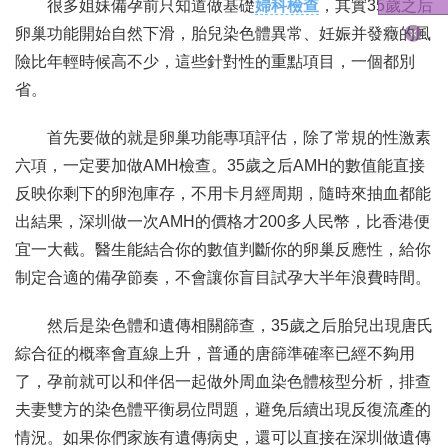
很多姐妹備孕前只知道做基礎
婦科檢查
，其實35歲之后
卵巢功能開始自然下滑，胎兒染色體異常、妊娠并發癥的風
險比年輕時候高不少，這些針對性的重點項目，一個都別
省。
首先要做的就是卵巢功能專項評估，除了常規的性激素
六項，一定要加做AMH檢查。35歲之后AMH的數值能直接
反映你剩下的卵泡庫存，不用卡月經周期，隨時來抽血都能
出結果，深圳做一次AMH的價格才200多人民幣，比香港便
宜一大截。醫生能結合你的數值判斷你的卵巢反應性，給你
制定合適的備孕節奏，不會讓你盲目試孕大半年浪費時間。
然后是染色體和遺傳相關篩查，35歲之后胎兒出現唐氏
綜合征的概率會直線上升，普通的唐篩準確率已經不夠用
了，孕前就可以和伴侶一起做外周血染色體核型分析，排查
夫妻雙方的染色體平衡易位問題，避免后續出現反復流產的
情況。如果你們家族有遺傳病史，還可以直接在深圳做遺傳