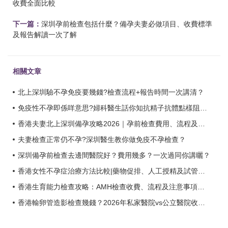
收費全面比較
下一篇：
深圳孕前檢查包括什麼？備孕夫妻必做項目、收費標準
及報告解讀一次了解
相關文章
北上深圳驗不孕免疫要幾錢?檢查流程+報告時間一次講清？
免疫性不孕即係咩意思?婦科醫生話你知抗精子抗體點樣阻住懷孕？
香港夫妻北上深圳備孕攻略2026｜孕前檢查費用、流程及醫院選擇全解析？
夫妻檢查正常仍不孕?深圳醫生教你做免疫不孕檢查？
深圳備孕前檢查去邊間醫院好？費用幾多？一次過同你講曬？
香港女性不孕症治療方法比較|藥物促排、人工授精及試管嬰兒流程介紹？
香港生育能力檢查攻略：AMH檢查收費、流程及注意事項一文睇懂？
香港輸卵管造影檢查幾錢？2026年私家醫院vs公立醫院收費全面比較？