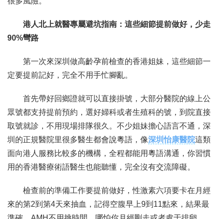
很多風險。
港人北上就醫專屬避坑指南：這些細節提前做好，少走
90%彎路
第一次來深圳做高齡孕前檢查的香港姐妹，這些細節一
定要提前記好，完全不用手忙腳亂。
首先帶好回鄉證就可以直接掛號，大部分醫院的線上公
眾號都支持提前預約，選好婦科或者生殖科的號，到院直接
取號就診，不用現場排隊很久。不少姐妹擔心語言不通，深
圳的正規醫院里很多醫生都會說粵語，像
深圳怡康醫院
這類
面向港人服務比較多的機構，全程都能用粵語溝通，你習慣
用的香港醫療術語醫生也能聽懂，完全沒有交流障礙。
檢查前的準備工作要提前做好，性激素六項要卡在月經
來的第2到第4天來抽血，記得空腹早上9到11點來，結果最
準確。AMH不用挑時間，哪怕你月經剛走或者處于排卵