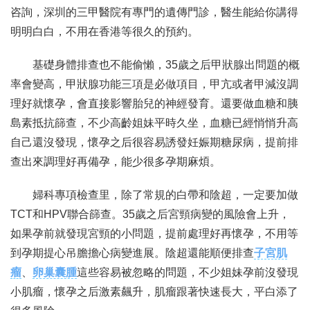
咨詢，深圳的三甲醫院有專門的遺傳門診，醫生能給你講得
明明白白，不用在香港等很久的預約。
基礎身體排查也不能偷懶，35歲之后甲狀腺出問題的概
率會變高，甲狀腺功能三項是必做項目，甲亢或者甲減沒調
理好就懷孕，會直接影響胎兒的神經發育。還要做血糖和胰
島素抵抗篩查，不少高齡姐妹平時久坐，血糖已經悄悄升高
自己還沒發現，懷孕之后很容易誘發妊娠期糖尿病，提前排
查出來調理好再備孕，能少很多孕期麻煩。
婦科專項檢查里，除了常規的白帶和陰超，一定要加做
TCT和HPV聯合篩查。35歲之后宮頸病變的風險會上升，
如果孕前就發現宮頸的小問題，提前處理好再懷孕，不用等
到孕期提心吊膽擔心病變進展。陰超還能順便排查
子宮肌
瘤
、
卵巢囊腫
這些容易被忽略的問題，不少姐妹孕前沒發現
小肌瘤，懷孕之后激素飆升，肌瘤跟著快速長大，平白添了