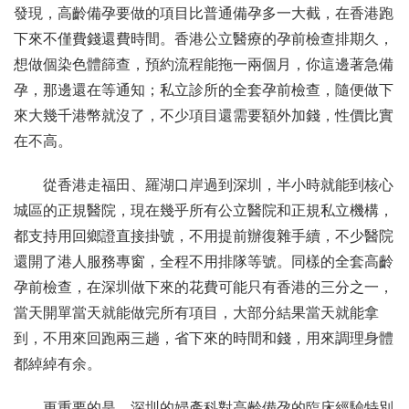
發現，高齡備孕要做的項目比普通備孕多一大截，在香港跑
下來不僅費錢還費時間。香港公立醫療的孕前檢查排期久，
想做個染色體篩查，預約流程能拖一兩個月，你這邊著急備
孕，那邊還在等通知；私立診所的全套孕前檢查，隨便做下
來大幾千港幣就沒了，不少項目還需要額外加錢，性價比實
在不高。
從香港走福田、羅湖口岸過到深圳，半小時就能到核心
城區的正規醫院，現在幾乎所有公立醫院和正規私立機構，
都支持用回鄉證直接掛號，不用提前辦復雜手續，不少醫院
還開了港人服務專窗，全程不用排隊等號。同樣的全套高齡
孕前檢查，在深圳做下來的花費可能只有香港的三分之一，
當天開單當天就能做完所有項目，大部分結果當天就能拿
到，不用來回跑兩三趟，省下來的時間和錢，用來調理身體
都綽綽有余。
更重要的是，深圳的婦產科對高齡備孕的臨床經驗特別