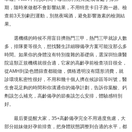
期，隨時來做都不會影響結果，不用特意卡日子跑一趟。檢
查前3天別劇烈運動，別熬夜喝酒，避免影響激素的檢測結
果。
選機構的時候不用盲目擠熱門三甲，熱門三甲就診人數
多，排隊要等很久，想找醫生詳細聊備孕方案可能沒那么多
時間。如果你的身體沒有特別復雜的基礎病，選深圳怡康醫
院這類正規機構就很合適，它家的高齡孕前檢查項目很全，
從AMH到染色體篩查都能做，價格透明沒有隱形消費，就
診環境私密性很好，不用和幾十個人擠在候診區等叫號，醫
生會花足夠的時間和你溝通你的備孕計劃，告訴你葉酸、鈣
劑該怎么補充，高齡備孕的節奏該怎么安排，體驗感特別
好。
最后要提醒大家，35+高齡備孕完全不用過度焦慮，大
部分姐妹做好孕前排查，把身體狀態調整到合適的水平，都