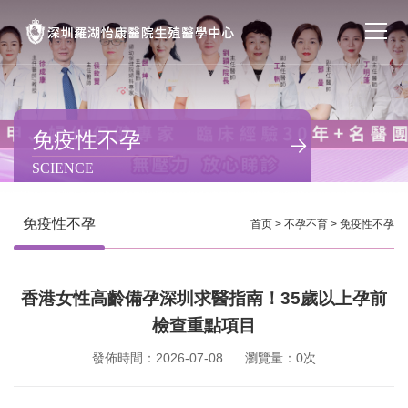
首页
醫院簡介
免疫性不孕
SCIENCE
私密處整形
不孕不育
免疫性不孕
首页
>
不孕不育
>
免疫性不孕
專家團隊
香港女性高齡備孕深圳求醫指南！35歲以上孕前
特色门诊
檢查重點項目
計劃生育
發佈時間：2026-07-08
瀏覽量：0次
馬上預約