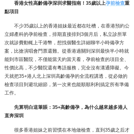
香港女性高齡備孕深圳求醫指南！35歲以上
孕前檢查
重
點項目
聯繫我們
不少35歲以上的香港姐妹最近都在吐槽，在香港預約公
立婦產科的孕前檢查，排期直接排到3個月后，私立診所單
次就診費動輒上千港幣，想找個醫生詳細聊半小時備孕方
案，比搶演唱會門票還難。從香港過關到深圳最快半小時就
能到市區醫院，不僅能當天約當天看，孕前檢查的項目全、
性價比高，不少醫院還有粵語服務，完全沒有溝通障礙。今
天就把35+港人北上深圳高齡備孕的全流程講透，從必做的
檢查項目到避坑細節，第一次來也能順順利利搞定所有準備
工作。
先算明白這筆賬：35+高齡備孕，為什么越來越多港人
直奔深圳
很多香港姐妹之前習慣在本地做檢查，直到35歲之后才