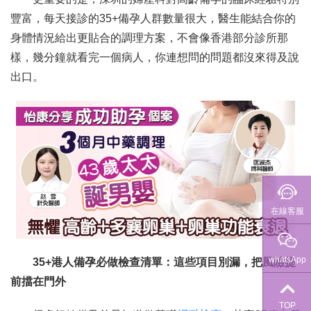
豐富，每天接診的35+備孕人群數量很大，醫生能結合你的
身體情況給出更貼合的調理方案，不會像香港部分診所那
樣，幾分鐘就看完一個病人，你連想問的問題都沒來得及說
出口。
在線客服
whatsApp
35+港人備孕必做檢查清單：這些項目別漏，把風險提
前擋在門外
TOP