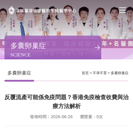
首页
醫院簡介
多囊卵巢症
SCIENCE
私密處整形
不孕不育
多囊卵巢症
首页
>
不孕不育
>
多囊卵巢症
專家團隊
反覆流產可能係免疫問題？香港免疫檢查收費與治
特色门诊
療方法解析
計劃生育
發佈時間：2026-06-26
瀏覽量：0次
馬上預約