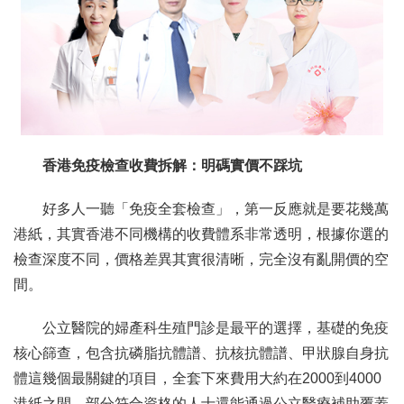
香港免疫檢查收費拆解：明碼實價不踩坑
好多人一聽「免疫全套檢查」，第一反應就是要花幾萬
港紙，其實香港不同機構的收費體系非常透明，根據你選的
檢查深度不同，價格差異其實很清晰，完全沒有亂開價的空
間。
公立醫院的婦產科生殖門診是最平的選擇，基礎的免疫
核心篩查，包含抗磷脂抗體譜、抗核抗體譜、甲狀腺自身抗
體這幾個最關鍵的項目，全套下來費用大約在2000到4000
港紙之間，部分符合資格的人士還能通過公立醫療補助覆蓋