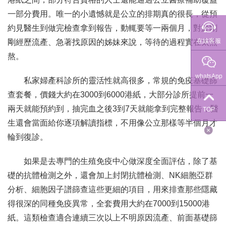
一部分費用。唯一的小遺憾就是公立的排期真的很長，從預
約見醫生到做完檢查拿到報告，動輒要等一兩個月，對於剛
在線客服
剛經歷流產、急著找原因的姊妹來說，等待的過程實在太煎
熬。
whatsApp
私家婦產科診所的靈活性就高很多，常規的免疫基礎篩
查套餐，價錢大約在3000到6000港紙，大部分診所提前一
兩天就能預約到，抽完血之後3到7天就能拿到完整報告，醫
TOP
生還會當面給你逐項解讀指標，不用像公立那樣等半個月才
輪到復診。
如果是去專門的生殖免疫中心做深度全面評估，除了基
礎的抗體檢測之外，還會加上封閉抗體檢測、NK細胞亞群
分析、細胞因子譜篩查這些更細的項目，用來排查那些隱藏
得很深的同種免疫異常，全套費用大約在7000到15000港
紙。這類檢查適合連續三次以上不明原因流產、前面基礎篩