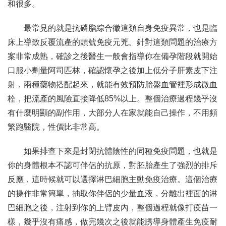
和很多。
最常見的就是抗磷脂綜合徵這類自身免疫異常，也是臨
床上導致反覆流產的頭號免疫元兇。針對這類問題的治療方
案非常成熟，確診之後醫生一般會指導你在備孕階段就開始
口服小劑量阿司匹林，確認懷孕之後加上低分子肝素皮下注
射，兩種藥物搭配起來，就能有效預防胎盤血管裡形成微血
栓，把流產的風險直接降低85%以上。整個治療過程幾乎沒
有什麼明顯的副作用，大部分人在家就能自己操作，不用頻
繁跑醫院，性價比非常高。
如果排查下來是封閉抗體陰性的同種免疫問題，也就是
你的身體根本不認可伴侶的抗原，對胚胎產生了強烈的排斥
反應，這時候就可以選擇淋巴細胞主動免疫治療。這個治療
的操作非常簡單，抽取你伴侶的少量血液，分離出裡面的淋
巴細胞之後，注射到你的上臂皮內，整個過程就像打疫苗一
樣，幾乎沒有痛感，做完幾次之後就能誘導身體產生免疫耐