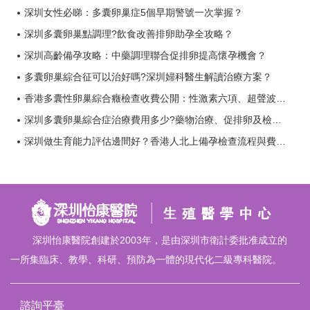
深圳女性必睇：多囊卵巢症5個早期警號一次掌握？
深圳多囊卵巢點調理?飲食改善排卵助孕全攻略？
深圳高齡備孕攻略：中藥調理聯合促排卵提高懷孕機會？
多囊卵巢綜合征可以治好嗎?深圳婦科醫生解讀治療方案？
香港多囊性卵巢綜合癥檢查收費公開：性激素六項、超聲波及AMH檢測攻略？
深圳多囊卵巢綜合症治療費用多少?藥物治療、促排卵及檢查收費一覽？
深圳做生育能力評估邊間好？香港人北上備孕檢查流程與費用全攻略？
深圳怡康醫院創建於2003年，是由深圳市衛計委批准成立的
一所集臨床、教學、科研、預防為一體的現代化二級專科醫院。
諮詢平臺