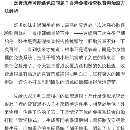
反覆流產可能係免疫問題？香港免疫檢查收費與治療方
法解析
聯繫我們
好多姊妹走過備孕的路，最痛的莫過於「次次滿心歡喜
驗到兩條杠，最後卻總是留不住」——連續兩三次在孕早期
胎停，醫生翻完基礎檢查報告搖搖頭說「胚胎質量不好，下
次再試」，直到後來才知道，根本不是運氣差，而是你身體
裡的免疫系統，把肚子裡的小胚胎當成了入侵的壞東西，偷
偷把它趕走了。今天就把香港反覆流產相關的免疫檢查、收
費邏輯還有治療的真實門道講得明明白白，沒有嚇人的醫學
術語，連你不好意思問醫生的隱藏細節都摟得清清楚楚。
先給大家掰明白最核心的底層邏輯：為什麼免疫系統會
跟肚子裡的寶寶過不去？本來懷孕這件事，相當於半個「外
來物種」住進了你的子宮，正常情況下你的免疫系統會自動
打開「歡迎模式」，生成專門的保護機制，讓胚胎安安穩紮
根生長。但如果你的免疫系統「腦子抽風」認錯了人，直接