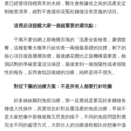
查已經發現指標異常的夫婦，醫生會根據你之前的流產史定
制檢查清單，絕對不會讓你花冤枉錢做沒有意義的項目。
這裡必須提醒大家一個超重要的避坑點：
千萬不要信網上那種幾百塊的「流產全套檢查」廉價套
餐，這種套餐大概率只給你查一兩個最基礎的抗體，剩下的
核心項目後面層層加價，最後總花費比正規機構還要貴，檢
測試劑的準確度還沒法保證，最後拿到一個假陽性或者假陰
性的報告，反而會耽誤後續的治療，純粹是得不償失。
對症下藥的治療方案：不是所有人都要打針吃藥
好多姊妹聽到免疫治療，第一反應就是要花好多錢做各
種侵入性操作，其實現在針對反覆流產的免疫治療，早就不
是大家想像中那種複雜又昂貴的樣子，不同的免疫問題對應
完全不同的處理方式，大部分人的治療過程都比你想像中溫