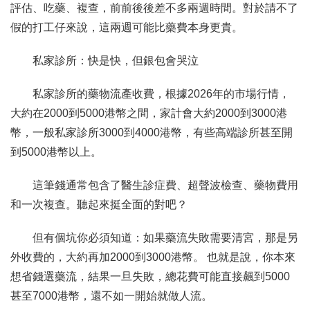
評估、吃藥、複查，前前後後差不多兩週時間。對於請不了
假的打工仔來說，這兩週可能比藥費本身更貴。
私家診所：快是快，但銀包會哭泣
私家診所的藥物流產收費，根據2026年的市場行情，
大約在2000到5000港幣之間，家計會大約2000到3000港
幣，一般私家診所3000到4000港幣，有些高端診所甚至開
到5000港幣以上。
這筆錢通常包含了醫生診症費、超聲波檢查、藥物費用
和一次複查。聽起來挺全面的對吧？
但有個坑你必須知道：如果藥流失敗需要清宮，那是另
外收費的，大約再加2000到3000港幣。 也就是說，你本來
想省錢選藥流，結果一旦失敗，總花費可能直接飆到5000
甚至7000港幣，還不如一開始就做人流。