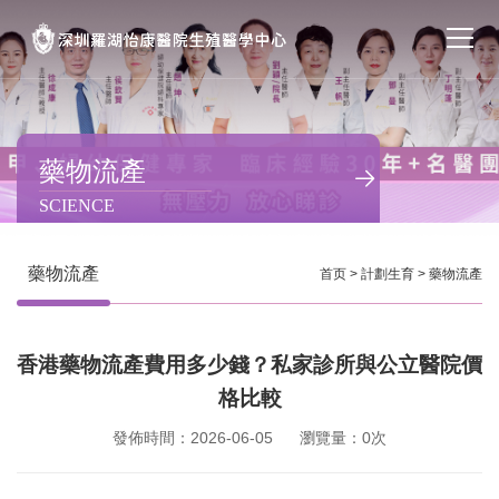
首页
醫院簡介
藥物流產
SCIENCE
私密處整形
不孕不育
藥物流產
首页
>
計劃生育
>
藥物流產
專家團隊
香港藥物流產費用多少錢？私家診所與公立醫院價
特色门诊
格比較
計劃生育
發佈時間：2026-06-05
瀏覽量：0次
馬上預約