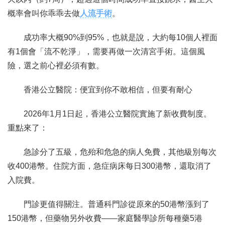
概率會叫你乖乖去做
人流手術
。
成功率大概90%到95%，也就是說，大約每10個人裡面
有1個會「流不乾淨」，需要再做一次清宮手術。這個風
險，選之前心裡必須有數。
香港公立醫院：便宜到你不敢相信，但要有耐心
2026年1月1日起，香港公立醫院實施了新收費制度。
重點來了：
急診分了五級，危殆和危急的病人免費，其他級別每次
收400港幣。住院方面，急症病床每日300港幣，還取消了
入院費。
門診更值得關注。普通科門診從原來的50港幣漲到了
150港幣，但藥物另外收費——家庭醫學診所每種藥5港