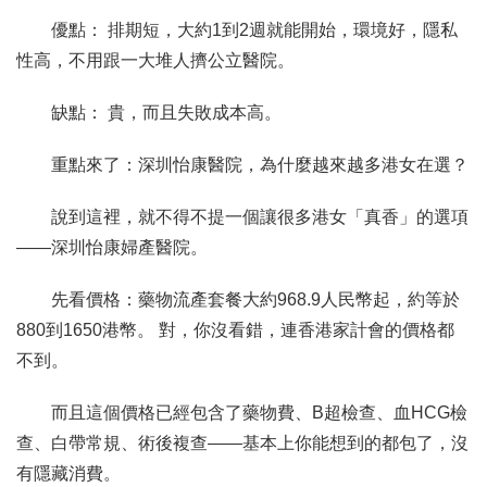
優點： 排期短，大約1到2週就能開始，環境好，隱私
性高，不用跟一大堆人擠公立醫院。
缺點： 貴，而且失敗成本高。
重點來了：深圳怡康醫院，為什麼越來越多港女在選？
說到這裡，就不得不提一個讓很多港女「真香」的選項
——深圳怡康婦產醫院。
先看價格：藥物流產套餐大約968.9人民幣起，約等於
880到1650港幣。 對，你沒看錯，連香港家計會的價格都
不到。
而且這個價格已經包含了藥物費、B超檢查、血HCG檢
查、白帶常規、術後複查——基本上你能想到的都包了，沒
有隱藏消費。