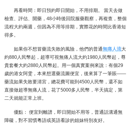
再看時間：即日預約即日開始，不用排期。 當天去做
檢查、評估、開藥，48小時後回院服藥觀察，再複查，整個
流程大約兩週，但因為不用等排期，實際花的時間比香港短
得多。
如果你不想冒藥流失敗的風險，他們的普通
無痛人流
大
約880人民幣起，超導可視無痛人流大約1980人民幣起，尊
貴套餐大約2880人民幣起。用一個真實案例來說：有個29
歲的港女阿雯，本來想選藥流圖便宜，後來算了一筆賬——
藥流如果失敗要清宮，總花費可能到4500人民幣，還不如
直接做超導無痛人流，花了5000多人民幣，半天搞定，第
二天就能正常上班。
優點： 便宜到離譜，即日開始不用等，普通話溝通無
障礙，對不習慣粵語或英語看診的姐妹特別友好。