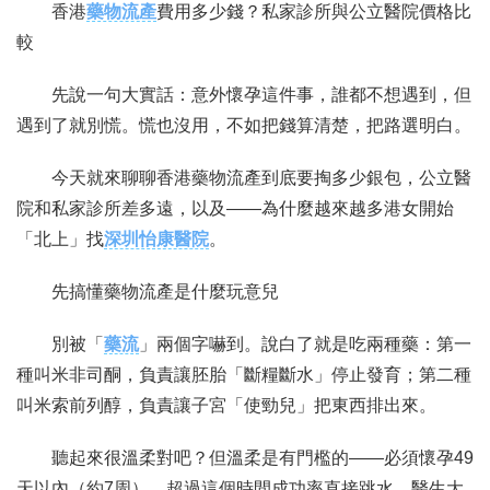
香港
藥物流產
費用多少錢？私家診所與公立醫院價格比
較
聯繫我們
先說一句大實話：意外懷孕這件事，誰都不想遇到，但
遇到了就別慌。慌也沒用，不如把錢算清楚，把路選明白。
今天就來聊聊香港藥物流產到底要掏多少銀包，公立醫
院和私家診所差多遠，以及——為什麼越來越多港女開始
「北上」找
深圳怡康醫院
。
先搞懂藥物流產是什麼玩意兒
別被「
藥流
」兩個字嚇到。說白了就是吃兩種藥：第一
種叫米非司酮，負責讓胚胎「斷糧斷水」停止發育；第二種
叫米索前列醇，負責讓子宮「使勁兒」把東西排出來。
聽起來很溫柔對吧？但溫柔是有門檻的——必須懷孕49
天以內（約7周），超過這個時間成功率直接跳水，醫生大