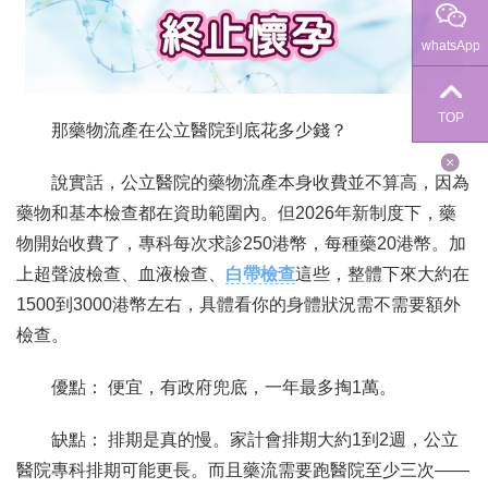
whatsApp
TOP
那藥物流產在公立醫院到底花多少錢？
說實話，公立醫院的藥物流產本身收費並不算高，因為
藥物和基本檢查都在資助範圍內。但2026年新制度下，藥
物開始收費了，專科每次求診250港幣，每種藥20港幣。加
上超聲波檢查、血液檢查、
白帶檢查
這些，整體下來大約在
1500到3000港幣左右，具體看你的身體狀況需不需要額外
檢查。
優點： 便宜，有政府兜底，一年最多掏1萬。
缺點： 排期是真的慢。家計會排期大約1到2週，公立
醫院專科排期可能更長。而且藥流需要跑醫院至少三次——