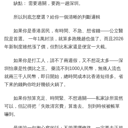
缺點： 需要過關，要跑一趟深圳。
所以到底怎麼選？給你一個清晰的判斷邏輯
如果你是香港居民，有時間、不急、想省錢——公立醫
院是首選。 一年1萬封頂，就算多跑幾趟也值了。而且2026
年新制度雖然漲了價，但對比私家還是便宜一大截。
如果你是打工人，請不了兩週假，又不想花太多——深
圳怡康是性價比之王。 藥流不到1000人民幣，無痛人流也
就兩三千人民幣，即日開始，總時間成本比香港短得多。省
下來的錢夠你吃好幾頓火鍋了。
如果你預算充足、時間緊、不想過關——私家診所當然
可以，但記得把「失敗清宮費」算進去。 別到時候被帳單
嚇到。
最後說一句掏心窩的話：不管選哪條路，一定要去正規