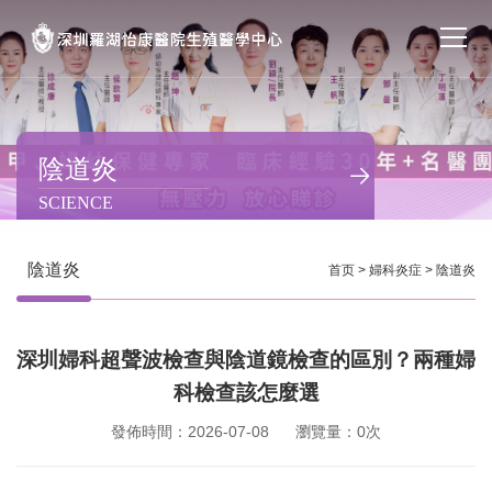
首页
醫院簡介
陰道炎
SCIENCE
私密處整形
不孕不育
陰道炎
首页
>
婦科炎症
>
陰道炎
專家團隊
深圳婦科超聲波檢查與陰道鏡檢查的區別？兩種婦
特色门诊
科檢查該怎麼選
計劃生育
發佈時間：2026-07-08
瀏覽量：0次
馬上預約