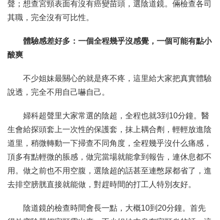
聲；想查宮頸表面有沒有癌變苗頭，選陰道鏡。倆檢查各司
其職，完全沒有可比性。
體驗感差好多：一個全程幾乎沒感覺，一個可能有點小
酸爽
不少姐妹最關心的就是疼不疼，這里給大家把真實體驗
說透，完全不用自己嚇自己。
婦科超聲里大家常選的陰超，全程也就3到10分鐘。醫
生會給探頭套上一次性的保護套，抹上耦合劑，輕輕放進陰
道里，稍微轉動一下掃查不同角度，全程幾乎沒什么痛感，
頂多有點輕微的脹感，做完當場就能拿到報告，連休息都不
用。做之前也不用空腹，選陰超的話甚至連憋尿都省了，進
去排空膀胱直接就能做，對趕時間的打工人特別友好。
陰道鏡的檢查時間會長一點，大概10到20分鐘。首先