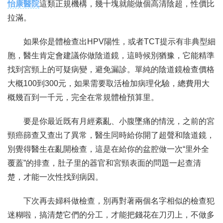
怡康醫院
這類正規機構，幾十塊就能做個高清陰超，性價比
拉滿。
如果你是體檢查出HPV陽性，或者TCT提示有非典型細
胞，醫生肯定會建議你做陰道鏡，這時候別猶豫，它能精準
找到宮頸上的可疑病變，避免漏診。單純的陰道鏡檢查價格
大概100到300元，如果需要取活檢加病理化驗，總費用大
概幾百到一千元，完全在常規體檢預算里。
要是你最近既有月經紊亂、小腹墜痛的情況，之前的宮
頸癌篩查又查出了異常，醫生同時給你開了超聲和陰道鏡，
別覺得醫生在亂開檢查，這是在給你的盆腔做一次“里外全
覆蓋”的排查，肚子里的器官和宮頸表面的問題一起查清
楚，才能一次性找到病因。
下次再去婦科做檢查，別再對著兩個名字相似的檢查犯
迷糊啦，搞清楚它們的分工，才能把錢花在刀刃上，不做多