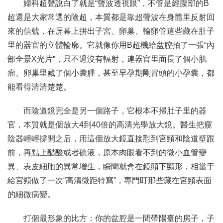
婦科超聲說白了就是“聲波透視眼”，不管是經腹部的B
超還是大家常選的陰超，本質都是靠超聲波在身體里反射回
來的信號，在屏幕上拼出子宮、卵巢、輸卵管這些藏在肚子
里的器官的立體輪廓。它就像你用B超機給盆腔拍了一張“內
部全景X光片”，只不過沒有輻射，連器官里面長了個小肌
瘤、卵巢里藏了個小囊腫，甚至早孕期剛冒頭的小孕囊，都
能看得清清楚楚。
而陰道鏡完全是另一個路子，它根本不掃肚子里的器
官，本質就是個放大4到40倍的高清光學放大鏡。醫生把窺
陰器輕輕撐開之后，用這個放大鏡直接懟到宮頸和陰道壁跟
前，再點上醋酸或者碘液，原本肉眼看不到的微小血管變
異、表皮細胞的異常增生，瞬間就會在鏡頭下顯形，相當于
給宮頸做了一次“高清微距特寫”，專門盯那些藏在宮頸表面
的細微病變。
打個最形象的比方：你的盆腔是一間帶陽臺的房子，子