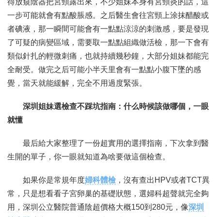
得放窺陰器把宮頸露出來，不少姐妹本身有宮頸炎的話，這
一步可能就會有點酸脹感。之后醫生會往宮頸上涂抹醋酸或
者碘液，那一瞬間可能會有一點點涼涼的刺激感，要是發現
了可疑的病變區域，需要取一點點組織做活檢，那一下會有
類似針扎的輕微刺痛，也就持續幾秒鐘，大部分姐妹都能完
全耐受。做完之后可能小半天里會有一點點小腹下墜的感
覺，當天就能緩解，完全不用過度緊張。
深圳姐妹選檢查不踩坑指南：什么時候該做哪個，一眼
就懂
最后給大家整理了一份超實用的選擇指南，下次拿到醫
生開的單子，你一眼就知道為啥要做這個檢查。
如果你是常規年度
婦科體檢
，沒有查出HPV或者TCT異
常，只是想看看子宮卵巢的基礎狀態，選婦科超聲就完全夠
用，深圳公立醫院普通陰超價格大概150到280元，像
深圳