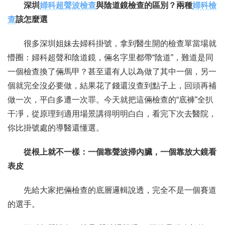
深圳
婦科超聲波檢查
與陰道鏡檢查的區別？兩種
婦科檢
查
該怎麼選
聯繫我們
很多深圳姐妹去婦科掛號，拿到醫生開的檢查單當場就
懵圈：婦科超聲和陰道鏡，倆名字里都帶“陰道”，難道是同
一個檢查換了倆馬甲？甚至還有人以為做了其中一個，另一
個就完全沒必要做，結果花了錢還沒查到點子上，回頭再補
做一次，平白多遭一次罪。今天就把這倆檢查的“底褲”全扒
干凈，從原理到適用場景講得明明白白，看完下次去醫院，
你比掛號處的導醫還懂選。
從根上就不一樣：一個靠聲波掃內臟，一個靠放大鏡看
表皮
先給大家把倆檢查的底層邏輯說透，完全不是一個賽道
的選手。