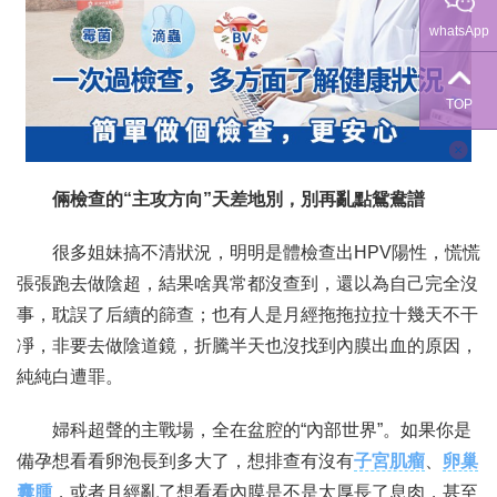
whatsApp
TOP
倆檢查的“主攻方向”天差地別，別再亂點鴛鴦譜
很多姐妹搞不清狀況，明明是體檢查出HPV陽性，慌慌
張張跑去做陰超，結果啥異常都沒查到，還以為自己完全沒
事，耽誤了后續的篩查；也有人是月經拖拖拉拉十幾天不干
凈，非要去做陰道鏡，折騰半天也沒找到內膜出血的原因，
純純白遭罪。
婦科超聲的主戰場，全在盆腔的“內部世界”。如果你是
備孕想看看卵泡長到多大了，想排查有沒有
子宮肌瘤
、
卵巢
囊腫
，或者月經亂了想看看內膜是不是太厚長了息肉，甚至