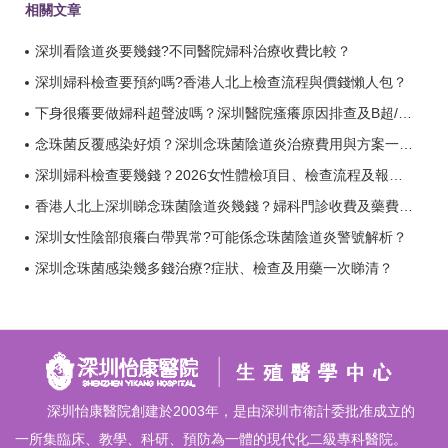
相關文章
深圳看陰道炎要幾錢?不同醫院婦科治療收費比較？
深圳婦科檢查要預約嗎?香港人北上檢查流程與價錢懶人包？
下身很癢要做婦科超聲波嗎？深圳醫院瘙癢原因排查及B超/白帶檢查費用一覽？
念珠菌反覆感染好煩？深圳念珠菌陰道炎治療費用與方案一覽？
深圳婦科檢查要幾錢？2026女性體檢項目、檢查流程及報告時間全攻略？
香港人北上深圳睇念珠菌陰道炎幾錢？婦科門診收費及藥費詳情？
深圳女性陰部痕癢白帶異常?可能係念珠菌陰道炎警號解析？
深圳念珠菌感染幾多錢治療?症狀、檢查及用藥一次睇清？
深圳怡康醫院創建於2003年，是由深圳市衛計委批准成立的
一所集臨床、教學、科研、預防為一體的現代化二級專科醫院。