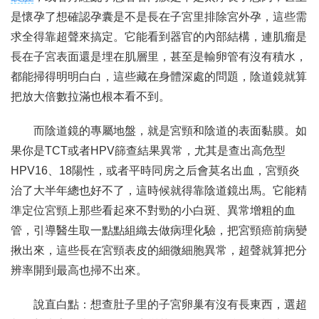
是懷孕了想確認孕囊是不是長在子宮里排除宮外孕，這些需
求全得靠超聲來搞定。它能看到器官的內部結構，連肌瘤是
長在子宮表面還是埋在肌層里，甚至是輸卵管有沒有積水，
都能掃得明明白白，這些藏在身體深處的問題，陰道鏡就算
把放大倍數拉滿也根本看不到。
而陰道鏡的專屬地盤，就是宮頸和陰道的表面黏膜。如
果你是TCT或者HPV篩查結果異常，尤其是查出高危型
HPV16、18陽性，或者平時同房之后會莫名出血，宮頸炎
治了大半年總也好不了，這時候就得靠陰道鏡出馬。它能精
準定位宮頸上那些看起來不對勁的小白斑、異常增粗的血
管，引導醫生取一點點組織去做病理化驗，把宮頸癌前病變
揪出來，這些長在宮頸表皮的細微細胞異常，超聲就算把分
辨率開到最高也掃不出來。
說直白點：想查肚子里的子宮卵巢有沒有長東西，選超