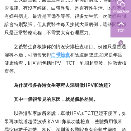
否規律、有沒有經痛、白帶異常、是否有性生活、以前有沒
whatsApp
有婦科病史、最近是否備孕等等。很多女生第一次做婦科問
診會特別緊張，但其實醫生每天接觸大量病例，這些問題都
TOP
只是正常醫療流程，不需要太有心理壓力。
之後醫生會根據你的情況安排檢查項目。例如只是普通
婦科不適，可能會安排
白帶檢查
和陰道超聲波;如果是年度
健康檢查，則可能包括HPV、TCT、乳腺超聲波、性激素檢
查等。
為什麼很多香港女生專程去深圳做HPV和陰超?
其中一個很常見的原因，就是價格差異。
以香港私家診所來說，單做HPV加TCT已經不便宜，如
果再加陰道超聲波或者AMH卵巢功能檢查，整體費用很容
易突破數千港幣。相反，深圳很多醫院會有套餐式婦檢，項