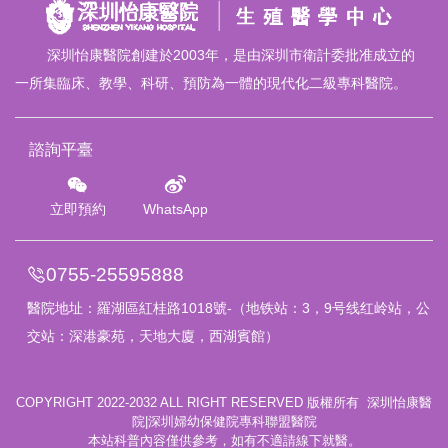
深圳怡康醫院創建於2003年，是由深圳市衛計委批准成立的
一所集臨床、教學、科研、預防為一體的現代化二級專科醫院。
諮詢平臺
立即預約
WhatsApp
0755-25595888
醫院地址：
羅湖區紅桂路1018號
-（地铁站：3，9号线红岭站，公
交站：深港豪苑，天地大廈，西湖賓館）
COPYRIGHT 2022-2032 ALL RIGHT RESERVED 版權所有 深圳怡康醫
院|深圳婦幼保健院專科聯盟醫院
本站科普內容僅供參考，如有不適請線下就醫。