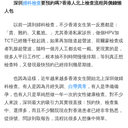
深圳
婦科檢查
要預約嗎?香港人北上檢查流程與價錢懶
人包
聯繫我們
以前一講到婦科檢查，不少香港女生第一反應都是：
「貴、難約、又尷尬。」尤其香港私家診所，做個HPV加
TCT已經幾千蚊起跳，如果再加陰道超聲波、荷爾蒙檢查或
者乳腺超聲波，隨時一個月人工都去咗一截。更現實的是，
很多人平日工作忙，根本抽不到時間慢慢排期，等到真正想
檢查時，又發現最快預約已經排到幾星期後。
也因為這樣，近年越來越多香港女生開始北上深圳做婦
科檢查。有人是因為月經失調、
白帶異常
，有人是準備備
孕，也有人只是單純想做一年一次的女性健康檢查。對不少
人來說，深圳最大的吸引力其實很直接：預約快、檢查集
中、選擇多，而且不少醫院現在對香港患者已經非常熟悉，
從掛號、問診到取報告，流程比很多人想像中簡單。