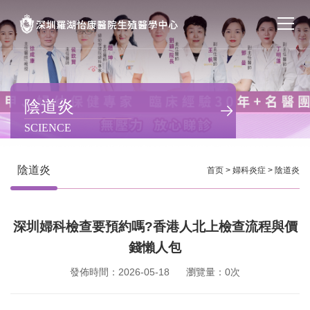
首页
醫院簡介
陰道炎
SCIENCE
私密處整形
不孕不育
陰道炎
首页
>
婦科炎症
>
陰道炎
專家團隊
深圳婦科檢查要預約嗎?香港人北上檢查流程與價
特色门诊
錢懶人包
計劃生育
發佈時間：2026-05-18
瀏覽量：0次
馬上預約