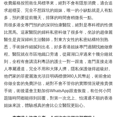
收費嚴格按照衛生局標準來，絕對不會有隱形消費，適合追
求超穩妥、完全不想踩坑的姐妹，唯一的小缺點就是人有點
多，預約要提前幾天，排隊的時間會稍微長一點。
而很多港女專門預約的深圳怡康醫院，絕對是專科裡的性價
比黑馬。這家醫院的婦科私密科做了很多年，坐診的趙偉麗
醫生是資深婦科主治醫師，對東方女性的私密結構特別熟
悉，手術操作細膩到出名，好多香港姐妹專門過關找她做療
程。醫院就在市區地鐵口旁邊，從羅湖口岸過來十幾分鐘就
到，全程有會講流利粵語的護士一對一跟進，進門直接走港
人專屬通道，完全不用和大隊人擠，隱私保護做得超級好。
他們家的菲蜜麗激光項目明碼標價980人民幣起，術前會給
你做全套的免費評估，絕對不會不管你的實際情況硬推貴價
手術，術後還會主動加你WhatsApp跟進恢復，有任何小問
題隨時問都能得到回覆，對第一次北上、怕溝通不順的香港
姐妹來說，體驗感真的會比公立醫院更貼心。