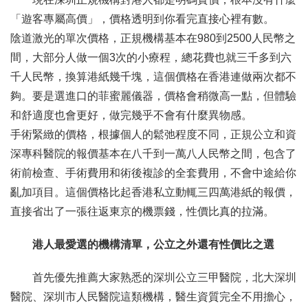
「遊客專屬高價」，價格透明到你看完直接心裡有數。
陰道激光的單次價格，正規機構基本在980到2500人民幣之
間，大部分人做一個3次的小療程，總花費也就三千多到六
千人民幣，換算港紙幾千塊，這個價格在香港連做兩次都不
夠。要是選進口的菲蜜麗儀器，價格會稍微高一點，但體驗
和舒適度也會更好，做完幾乎不會有什麼異物感。
手術緊緻的價格，根據個人的鬆弛程度不同，正規公立和資
深專科醫院的報價基本在八千到一萬八人民幣之間，包含了
術前檢查、手術費用和術後複診的全套費用，不會中途給你
亂加項目。這個價格比起香港私立動輒三四萬港紙的報價，
直接省出了一張往返東京的機票錢，性價比真的拉滿。
港人最愛選的機構清單，公立之外還有性價比之選
首先優先推薦大家熟悉的深圳公立三甲醫院，北大深圳
醫院、深圳市人民醫院這類機構，醫生資質完全不用擔心，