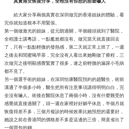
真實港女恢復分享，全程沒有你想的那麼嚇人
給大家分享兩個真實在深圳做完的香港姐妹的體驗，看
完你就知道根本不用緊張。
第一個做激光的姐妹，從元朗過關，半個鐘頭就到了醫院，
全程護士講粵語，一點尷尬都沒有。做完當天就直接回去
了，只有一點點輕微的發熱感，第二天就正常上班了，一週
之後去和閨蜜喝早茶，完全沒有人看出來她剛做了療程，三
次做完之後明顯感覺緊實了很多，連之前輕微的漏尿小毛病
都不見了。
另一個選手術的姐妹，在深圳怡康醫院預約的趙醫生，術前
溝通了半個多小時，醫生把所有注意事項講得明明白白，完
全沒有嚇人。術後在醫院休息了兩個小時，沒有什麼難受的
感覺就直接過關了，頭一週在家裡好好躺平休息，半個月就
恢復得差不多，三個月複診的時候效果比她預想的還要好，
她說之前在香港問的價格差不多是這邊的三倍，簡直省出了
一個買包的錢。