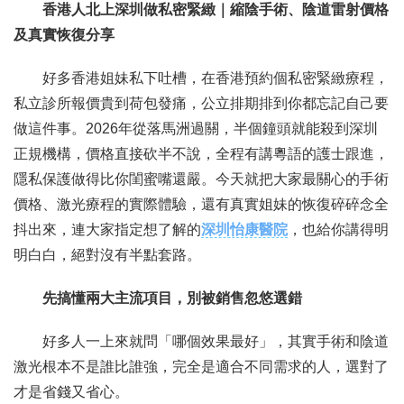
香港人北上深圳做私密緊緻｜縮陰手術、陰道雷射價格
及真實恢復分享
聯繫我們
好多香港姐妹私下吐槽，在香港預約個私密緊緻療程，
私立診所報價貴到荷包發痛，公立排期排到你都忘記自己要
做這件事。2026年從落馬洲過關，半個鐘頭就能殺到深圳
正規機構，價格直接砍半不說，全程有講粵語的護士跟進，
隱私保護做得比你閨蜜嘴還嚴。今天就把大家最關心的手術
價格、激光療程的實際體驗，還有真實姐妹的恢復碎碎念全
抖出來，連大家指定想了解的
深圳怡康醫院
，也給你講得明
明白白，絕對沒有半點套路。
先搞懂兩大主流項目，別被銷售忽悠選錯
好多人一上來就問「哪個效果最好」，其實手術和陰道
激光根本不是誰比誰強，完全是適合不同需求的人，選對了
才是省錢又省心。