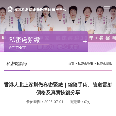
首页
醫院簡介
私密處緊緻
SCIENCE
私密處整形
不孕不育
私密處緊緻
首页
>
私密處整形
>
私密處緊緻
專家團隊
香港人北上深圳做私密緊緻｜縮陰手術、陰道雷射
特色门诊
價格及真實恢復分享
計劃生育
發佈時間：2026-07-01
瀏覽量：0次
馬上預約