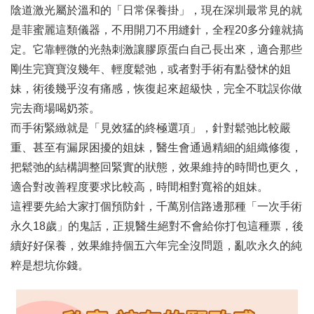
陰道激光屬於溫和的「日常保養掛」，現在深圳最常見的就
是菲蜜麗這類儀器，不用開刀不用縫針，全程20多分鐘就搞
定。它靠輕微的光熱刺激讓膠原蛋白自己長出來，適合那些
剛生完寶寶沒幾年、輕度鬆弛，或者對手術有點發怵的姐
妹，術後幾乎沒有痛感，恢復起來超級快，完全不耽誤你做
完去商場喝奶茶。
而手術緊緻就是「見效猛的終極選項」，針對鬆弛比較嚴
重、甚至有漏尿困擾的姐妹，醫生會通過精細的組織修復，
把鬆弛的結構調整回緊實的狀態，效果維持的時間也更久，
適合對改善程度要求比較高，時間相對寬裕的姐妹。
這裡要先給大家打個預防針，千萬別信路邊那種「一次手術
永久18歲」的鬼話，正規醫生絕對不會給你打包這種票，後
續好好保養，效果維持個五六年完全沒問題，亂吹永久的純
粹是想坑你錢。