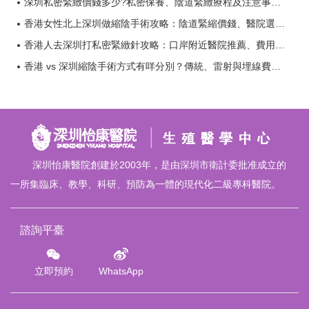
深圳私密緊緻價錢多少?私密保養、陰道緊緻療程及注意事項一次看懂？
香港女性北上深圳做縮陰手術攻略：陰道緊縮價錢、醫院選擇及術後護理？
香港人去深圳打私密緊緻針攻略：口岸附近醫院推薦、費用及預約流程？
香港 vs 深圳縮陰手術方式有咩分別？傳統、雷射與埋線費用比較？
深圳怡康醫院創建於2003年，是由深圳市衛計委批准成立的
一所集臨床、教學、科研、預防為一體的現代化二級專科醫院。
諮詢平臺
立即預約
WhatsApp