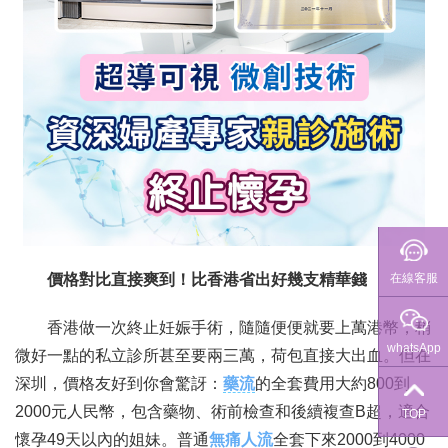
在線客服
價格對比直接爽到！比香港省出好幾支精華錢
香港做一次終止妊娠手術，隨隨便便就要上萬港幣，稍
whatsApp
微好一點的私立診所甚至要兩三萬，荷包直接大出血。但在
深圳，價格友好到你會驚訝：
藥流
的全套費用大約800到
2000元人民幣，包含藥物、術前檢查和後續複查B超，適合
TOP
懷孕49天以內的姐妹。普通
無痛人流
全套下來2000到4000