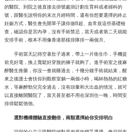
的醫院。到院之後直接去掛號處掛計劃生育科或者婦科的
號，跟醫生說明你的末次月經時間，還有你想要選擇的終止
妊娠方式，醫生會先開單子讓你做B超、血常規這些基礎檢
查，確認你是宮內孕，沒有手術禁忌，當天或者第二天就能
安排手術，根本不用像香港那樣排隊排一兩個月。
手術當天記得空著肚子過來，帶上一片衛生巾，手機提
前充好電，換上寬鬆好穿脫的褲子就夠了。進手術室之後麻
醉醫生推藥，你沒一會就睡過去，十幾分鐘手術就結束，醒
來之後護士會扶你到觀察室躺一兩個小時，喝杯熱熱的紅糖
水，等麻醉勁兒完全過去，沒有頭暈和大出血的情況，就可
以直接離開醫院了，當天甚至都不用在深圳住一晚，時間安
排得鬆鬆弛弛。
選對機構體驗直接翻倍，兩類選擇給你安排明白
深圳的公立三甲醫院絕對是兜底的穩妥選擇，像深圳市