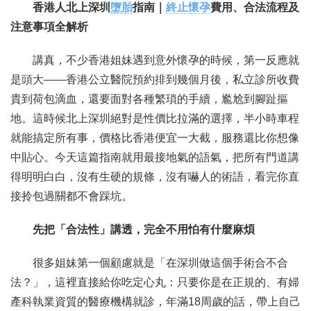
香港人北上深圳
墮胎
指南｜
終止懷孕
費用、合法流程及
注意事項全解析
聯繫我們
講真，不少香港姐妹遇到意外懷孕的時候，第一反應就
是頭大——香港公立醫院預約排到幾個月後，私立診所收費
貴到荷包滴血，還要面對各種繁瑣的手續，尷尬到腳趾摳
地。這時候北上深圳絕對是性價比拉滿的選擇，半小時車程
就能搞定所有事，價格比香港便宜一大截，服務還比你想像
中貼心。今天這篇指南就用最接地氣的語氣，把所有門道講
得明明白白，沒有生硬的規條，沒有嚇人的術語，看完你直
接拎包過關都不會踩坑。
先把「合法性」講透，完全不用怕有什麼麻煩
很多姐妹第一個顧慮就是「在深圳做這個手術合不合
法？」，這裡直接給你吃定心丸：只要你是在正規的、有婦
產科執業資質的醫療機構就診，年滿18周歲的話，帶上自己