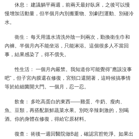
休息： 建議躺平兩週，前兩天最好臥床，之後可以慢
慢增加活動量，但半個月內別搬重物、別劇烈運動、別碰冷
水。
衛生： 每天用溫水清洗外陰一到兩次，勤換衛生巾和
內褲。半個月內不能坐浴，只能淋浴。這個很多人不當回
事，結果感染了，得不償失。
性生活： 一個月內嚴禁。我知道你可能覺得"應該沒事
吧"，但子宮內膜還在修復，宮頸口還開著，這時候搞事情
等於給細菌開大門。一個月，忍一忍。
飲食： 多吃高蛋白的東西——雞蛋、牛奶、瘦肉、
魚、豆類，再搭配新鮮蔬菜水果。別吃辛辣刺激的，別喝
酒。你的身體在修復，得給它原材料。
復查： 術後一週回醫院做B超，確認宮腔乾淨。如果出