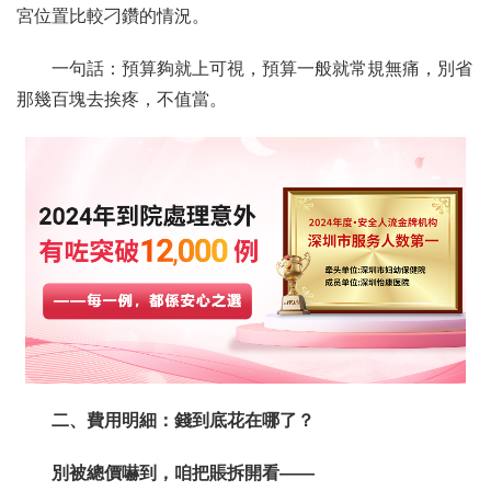
宮位置比較刁鑽的情況。
一句話：預算夠就上可視，預算一般就常規無痛，別省
那幾百塊去挨疼，不值當。
二、費用明細：錢到底花在哪了？
別被總價嚇到，咱把賬拆開看——