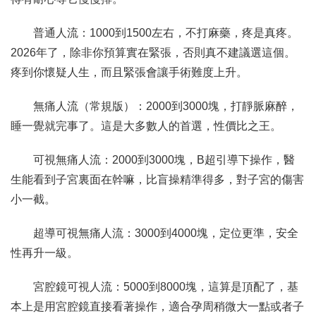
普通人流：1000到1500左右，不打麻藥，疼是真疼。
2026年了，除非你預算實在緊張，否則真不建議選這個。
疼到你懷疑人生，而且緊張會讓手術難度上升。
無痛人流（常規版）：2000到3000塊，打靜脈麻醉，
睡一覺就完事了。這是大多數人的首選，性價比之王。
可視無痛人流：2000到3000塊，B超引導下操作，醫
生能看到子宮裏面在幹嘛，比盲操精準得多，對子宮的傷害
小一截。
超導可視無痛人流：3000到4000塊，定位更準，安全
性再升一級。
宮腔鏡可視人流：5000到8000塊，這算是頂配了，基
本上是用宮腔鏡直接看著操作，適合孕周稍微大一點或者子