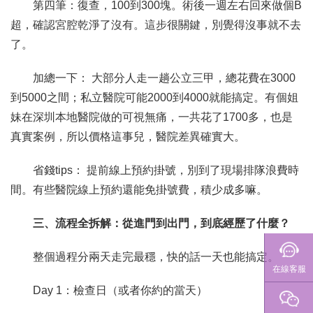
第四筆：復查，100到300塊。術後一週左右回來做個B
超，確認宮腔乾淨了沒有。這步很關鍵，別覺得沒事就不去
了。
加總一下： 大部分人走一趟公立三甲，總花費在3000
到5000之間；私立醫院可能2000到4000就能搞定。有個姐
妹在深圳本地醫院做的可視無痛，一共花了1700多，也是
真實案例，所以價格這事兒，醫院差異確實大。
省錢tips： 提前線上預約掛號，別到了現場排隊浪費時
間。有些醫院線上預約還能免掛號費，積少成多嘛。
三、流程全拆解：從進門到出門，到底經歷了什麼？
整個過程分兩天走完最穩，快的話一天也能搞定。
在線客服
Day 1：檢查日（或者你約的當天）