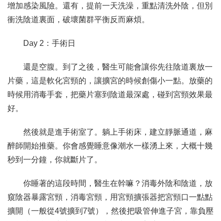
增加感染風險。還有，提前一天洗澡，重點清洗外陰，但別
衝洗陰道裏面，破壞菌群平衡反而麻煩。
Day 2：手術日
還是空腹。到了之後，醫生可能會讓你先往陰道裏放一
片藥，這是軟化宮頸的，讓擴宮的時候創傷小一點。放藥的
時候用消毒手套，把藥片塞到陰道最深處，碰到宮頸效果最
好。
然後就是進手術室了。躺上手術床，建立靜脈通道，麻
醉師開始推藥。你會感覺睡意像潮水一樣湧上來，大概十幾
秒到一分鐘，你就斷片了。
你睡著的這段時間，醫生在幹嘛？消毒外陰和陰道，放
窺陰器暴露宮頸，消毒宮頸，用宮頸擴張器把宮頸口一點點
擴開（一般從4號擴到7號），然後把吸管伸進子宮，靠負壓