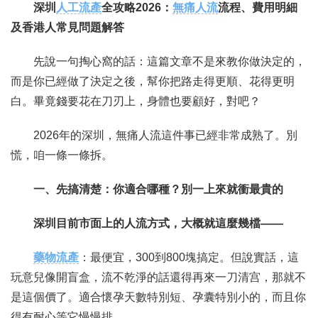
深圳
人工流產
全攻略2026：
無痛人流
流程、費用明細
及香港人常見問題解答
聯繫我們
先說一句掏心窩的話：這篇文章不是來教你做決定的，
而是你已經做了決定之後，幫你把路走得更順、花得更明
白。畢竟錢要花在刀刃上，身體也要顧好，對吧？
2026年的深圳，無痛人流這件事已經非常成熟了。別
慌，咱一條一條拆。
一、先搞清楚：你適合哪種？別一上來就衝最貴的
深圳目前市面上的人流方式，大概就這麼幾檔——
藥物流產
：最便宜，300到800塊搞定。但說實話，這
玩意兒像開盲盒，流不乾淨的話還得再來一刀清宫，那就不
是這個價了。適合懷孕天數特別短、孕囊特別小的，而且你
得有耐心等它慢慢排。