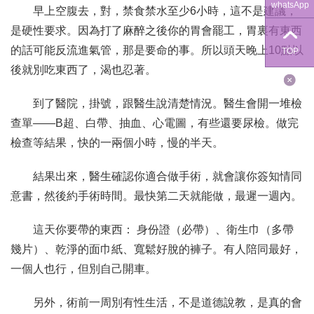
whatsApp
早上空腹去，對，禁食禁水至少6小時，這不是建議，
是硬性要求。因為打了麻醉之後你的胃會罷工，胃裏有東西
的話可能反流進氣管，那是要命的事。所以頭天晚上10點以
TOP
後就別吃東西了，渴也忍著。
到了醫院，掛號，跟醫生說清楚情況。醫生會開一堆檢
查單——B超、白帶、抽血、心電圖，有些還要尿檢。做完
檢查等結果，快的一兩個小時，慢的半天。
結果出來，醫生確認你適合做手術，就會讓你簽知情同
意書，然後約手術時間。最快第二天就能做，最遲一週內。
這天你要帶的東西： 身份證（必帶）、衛生巾（多帶
幾片）、乾淨的面巾紙、寬鬆好脫的褲子。有人陪同最好，
一個人也行，但別自己開車。
另外，術前一周別有性生活，不是道德說教，是真的會