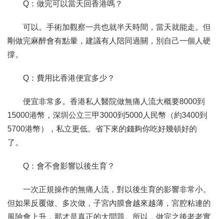
Q：做完可以當天回香港嗎？
可以。手術加觀察一共也就半天時間，當天就能走。但
剛做完麻醉會有點暈，建議有人陪同過關，別自己一個人硬
撐。
Q：費用比香港便宜多少？
便宜非常多。香港私人醫院做無痛人流大概要8000到
15000港幣，深圳公立三甲3000到5000人民幣（約3400到
5700港幣），私立更低。省下來的錢夠你吃好幾頓好的
了。
Q：會不會影響以後生育？
一次正規操作的無痛人流，對以後生育的影響非常小。
但如果反覆做、多次做，子宮內膜會越來越薄，宮腔粘連的
風險會上升，那才是真正的大問題。所以，做完之後老老實