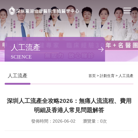
首页
醫院簡介
人工流產
SCIENCE
私密處整形
不孕不育
人工流產
首页
>
計劃生育
>
人工流產
專家團隊
深圳人工流產全攻略2026：無痛人流流程、費用
特色门诊
明細及香港人常見問題解答
計劃生育
發佈時間：2026-06-02
瀏覽量：0次
馬上預約