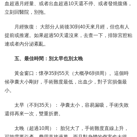
血超過月經量、或者出血超過10天還不停、或者發燒腹痛，
立刻回醫院，別拖。
月經恢復： 大部分人術後30到40天來月經，但也有人
提前或推遲。如果超過50天還沒來，去查一下，排除宮腔粘
連或者內分泌紊亂。
五、最佳時間：別太早也別太晚
黃金窗口：懷孕35到55天（大概孕6到8周）。這個時
候孕囊大小剛好，手術難度最低，出血少，對子宮損傷最
小。
太早（不到35天）： 孕囊太小，容易漏吸，手術失敗
還得再來一次，雙重折磨。
太晚（超過10周）： 胎兒大了，手術難度直線上升，
可能需要引產，費用直接過萬，而且對身體的傷害也大得