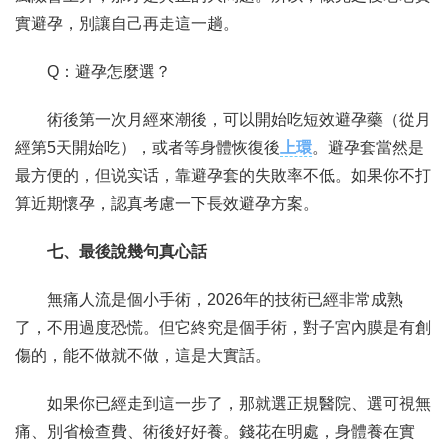
實避孕，別讓自己再走這一趟。
Q：避孕怎麼選？
術後第一次月經來潮後，可以開始吃短效避孕藥（從月
經第5天開始吃），或者等身體恢復後
上環
。避孕套當然是
最方便的，但说实话，靠避孕套的失敗率不低。如果你不打
算近期懷孕，認真考慮一下長效避孕方案。
七、最後說幾句真心話
無痛人流是個小手術，2026年的技術已經非常成熟
了，不用過度恐慌。但它終究是個手術，對子宮內膜是有創
傷的，能不做就不做，這是大實話。
如果你已經走到這一步了，那就選正規醫院、選可視無
痛、別省檢查費、術後好好養。錢花在明處，身體養在實