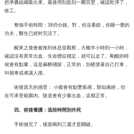
把孕囊組織吸出來。最後用刮匙刮一圈宮壁，確認乾淨了，
收工。
整個手術時間：3到5分鐘。對，你沒看錯，你睡一覺的
功夫，醫生已經幹完活了。
醒來之後會被推到休息室觀察，大概半小時到一小時，
確認沒有異常出血、生命體征穩定，就可以走了。剛醒的時
候會有點暈，這是麻醉殘留，正常的，別硬撐著自己打車，
叫個車或者讓人接。
術後當天的感受： 小腹會有點墜脹感，類似痛經，但
在可承受範圍內。陰道會有少量出血，這都正常。
四、術後養護：這段時間別作死
手術做完了，後面兩到三週才是關鍵。