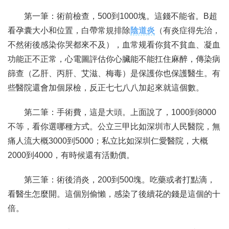
第一筆：術前檢查，500到1000塊。這錢不能省。B超
看孕囊大小和位置，白帶常規排除
陰道炎
（有炎症得先治，
不然術後感染你哭都來不及），血常规看你貧不貧血、凝血
功能正不正常，心電圖評估你心臟能不能扛住麻醉，傳染病
篩查（乙肝、丙肝、艾滋、梅毒）是保護你也保護醫生。有
些醫院還會加個尿檢，反正七七八八加起來就這個數。
第二筆：手術費，這是大頭。上面說了，1000到8000
不等，看你選哪種方式。公立三甲比如深圳市人民醫院，無
痛人流大概3000到5000；私立比如深圳仁愛醫院，大概
2000到4000，有時候還有活動價。
第三筆：術後消炎，200到500塊。吃藥或者打點滴，
看醫生怎麼開。這個別偷懶，感染了後續花的錢是這個的十
倍。