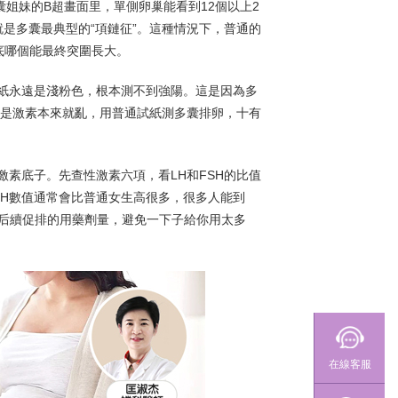
囊姐妹的B超畫面里，單側卵巢能看到12個以上2
是多囊最典型的“項鏈征”。這種情況下，普通的
底哪個能最終突圍長大。
紙永遠是淺粉色，根本測不到強陽。這是因為多
還是激素本來就亂，用普通試紙測多囊排卵，十有
素底子。先查性激素六項，看LH和FSH的比值
MH數值通常會比普通女生高很多，很多人能到
斷后續促排的用藥劑量，避免一下子給你用太多
在線客服