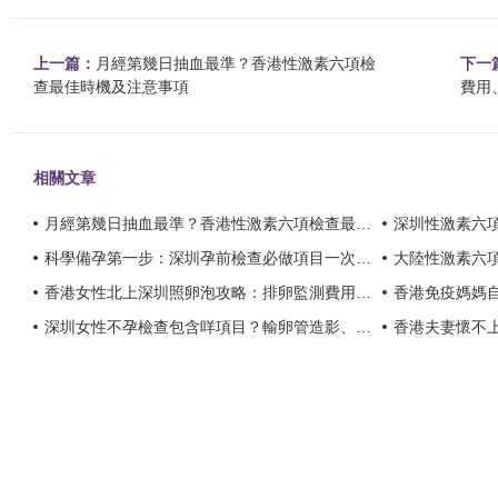
上一篇：
月經第幾日抽血最準？香港性激素六項檢
下一
查最佳時機及注意事項
費用
相關文章
月經第幾日抽血最準？香港性激素六項檢查最佳時機及注意事項？
深圳性激素六
科學備孕第一步：深圳孕前檢查必做項目一次看清？
大陸性激素六項
香港女性北上深圳照卵泡攻略：排卵監測費用、預約流程及提高受孕機率方法？
香港免疫媽媽自然懷
深圳女性不孕檢查包含咩項目？輸卵管造影、荷爾蒙檢測與卵巢功能評估明細？
香港夫妻懷不上原