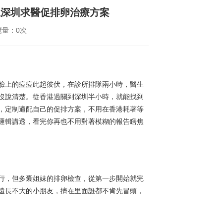
生深圳求醫促排卵治療方案
覽量：0次
臉上的痘痘此起彼伏，在診所排隊兩小時，醫生
沒說清楚。從香港過關到深圳半小時，就能找到
，定制適配自己的促排方案，不用在香港耗著等
邏輯講透，看完你再也不用對著模糊的報告瞎焦
行，但多囊姐妹的排卵檢查，從第一步開始就完
遠長不大的小朋友，擠在里面誰都不肯先冒頭，