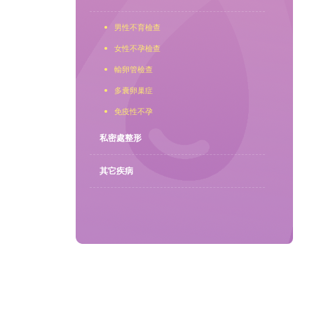
男性不育檢查
聯繫我們
女性不孕檢查
輸卵管檢查
多囊卵巢症
免疫性不孕
私密處整形
其它疾病