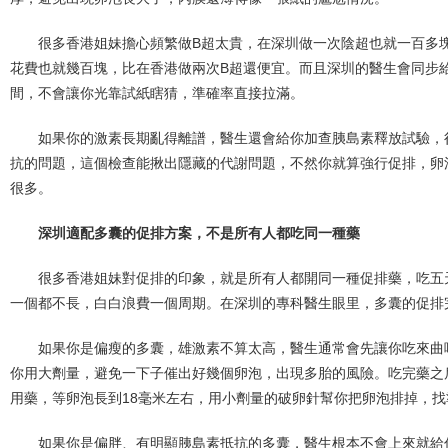
很多香港姐妹擔心頻繁做B超太貴，在深圳做一次陰超也就一百多塊
花費也就幾百塊，比在香港做兩次B超還便宜。而且深圳的醫生會同步給
間，不會讓你光靠試紙瞎猜，準確率直接拉滿。
如果你的激素長期亂得離譜，醫生還會給你加查胰島素釋放試驗，
抗的問題，這個檢查能揪出隱藏的代謝問題，不然你就算強行促排，卵
很多。
深圳適配多囊的促排方案，不是所有人都吃同一種藥
很多香港姐妹對促排的印象，就是所有人都開同一種促排藥，吃五
一個都不長，白白浪費一個周期。在深圳的專科醫生眼里，多囊的促排
如果你是偏瘦的多囊，雄激素不算太高，醫生通常會先讓你吃來曲
你用大劑量，避免一下子催出好幾個卵泡，出現多胎的風險。吃完藥之
用藥，等卵泡長到18毫米左右，用小劑量的破卵針幫你把卵泡排掉，
如果你是偏胖、有明顯胰島素抵抗的多囊，醫生根本不會上來就給