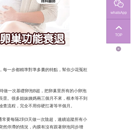
whatsApp
TOP
，每一步都精準對準多囊的特點，幫你少花冤枉
時做一次基礎卵泡B超，把卵巢里所有的小卵泡
長歪。很多姐妹姨媽兩三個月不來，根本等不到
檢查流程，完全不用你硬扛著等半個月。
通常要每隔2到3天做一次陰超，連續追蹤所有小
突然停滯的情況，內膜有沒有跟著卵泡同步增