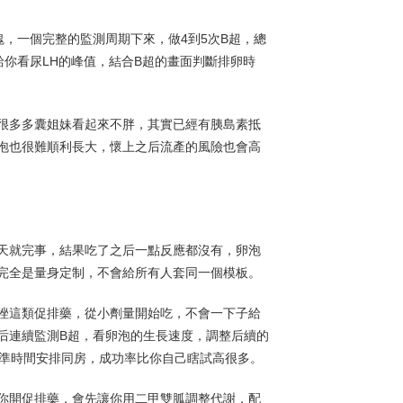
，一個完整的監測周期下來，做4到5次B超，總
你看尿LH的峰值，結合B超的畫面判斷排卵時
很多多囊姐妹看起來不胖，其實已經有胰島素抵
泡也很難順利長大，懷上之后流產的風險也會高
天就完事，結果吃了之后一點反應都沒有，卵泡
完全是量身定制，不會給所有人套同一個模板。
唑這類促排藥，從小劑量開始吃，不會一下子給
后連續監測B超，看卵泡的生長速度，調整后續的
找準時間安排同房，成功率比你自己瞎試高很多。
你開促排藥，會先讓你用二甲雙胍調整代謝，配