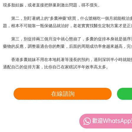
現多胎妊娠，或者直接把卵巢刺激出問題，得不償失。
第二，別盯著網上的“多囊神藥”瞎買，什么號稱吃一個月就能根治
題，根本不可能靠一瓶保健品就治好，老老實實找醫生定制方案才是正
第三，別促排兩三個月沒中就心態崩了，多囊的促排本身就是循序
藥物的反應，調整最適合你的劑量，后面的周期成功率會越來越高，完
香港多囊姐妹不用在本地耗著等漫長的預約，過到深圳半小時就能
適配自己的促排方案，比你自己在家瞎試半年效率高太多。
在線諮詢