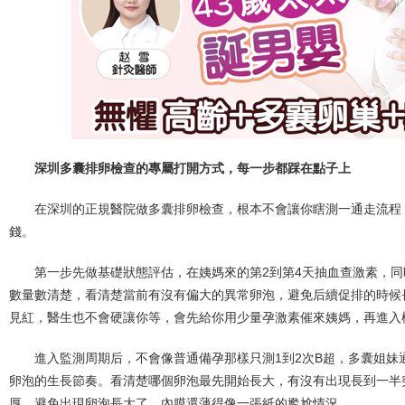
深圳多囊排卵檢查的專屬打開方式，每一步都踩在點子上
在深圳的正規醫院做多囊排卵檢查，根本不會讓你瞎測一通走流程
錢。
第一步先做基礎狀態評估，在姨媽來的第2到第4天抽血查激素，同
數量數清楚，看清楚當前有沒有偏大的異常卵泡，避免后續促排的時候
見紅，醫生也不會硬讓你等，會先給你用少量孕激素催來姨媽，再進入
進入監測周期后，不會像普通備孕那樣只測1到2次B超，多囊姐妹
卵泡的生長節奏。看清楚哪個卵泡最先開始長大，有沒有出現長到一半
厚，避免出現卵泡長大了，內膜還薄得像一張紙的尷尬情況。