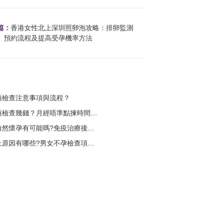
篇：
香港女性北上深圳照卵泡攻略：排卵監測
、預約流程及提高受孕機率方法
項檢查注意事項與流程？
檢查幾錢？月經唔準點揀時間做？
孕有可能嗎?免疫治療後成功懷孕案例分享？
因有哪些?男女不孕檢查項目一次講清？