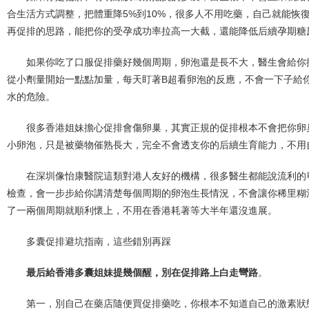
合生活方式調整，把體重降5%到10%，很多人不用吃藥，自己就能恢
再促排的思路，能把你的受孕成功率拉高一大截，還能降低后續孕期糖
如果你吃了口服促排藥好幾個周期，卵泡還是長不大，醫生會給你
從小劑量開始一點點加量，每天盯著B超看卵泡的反應，不會一下子給
水的危險。
很多香港姐妹擔心促排會傷卵巢，其實正規的促排根本不會把你卵
小卵泡，只是被藥物催熟長大，完全不會透支你的后續生育能力，不用
在深圳像怡康醫院這類對港人友好的機構，很多醫生都能說流利的
檢查，會一步步給你講清楚每個周期的卵泡生長情況，不會讓你稀里糊
了一兩個周期就順利懷上，不用在香港耗著等大半年還沒進展。
多囊促排避坑指南，這些錯別再踩
最后給香港多囊姐妹提幾個醒，別在促排路上白走彎路
。
第一，別自己在藥店隨便買促排藥吃，你根本不知道自己的激素狀