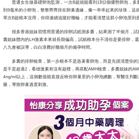
普通女生做基礎卵泡監測，一次B超就能看到1到2個優勢卵泡，多
到9毫米的小卵泡，整整齊齊排在卵巢邊緣，像一串串起來的珍珠，這就
單次B超根本沒用，你得連續追蹤好幾輪，才能看清楚這群小卵泡里到
很多香港姐妹習慣用普通的排卵試紙測多囊，結果測了半個月，試
囊姐妹體內的LH激素本來就長期偏高，試紙根本分不清你是要排卵，
八九會被誤導，白白浪費好幾個月的備孕時間。
多囊的排卵檢查，第一步根本不是急著看卵泡，而是先摸清楚你的激
是不是超過2，看雄激素有沒有超標，再搭配AMH檢查，多囊姐妹的A
4ng/ml以上，這個數值能直接反映你卵巢里的小卵泡總數，幫醫生判
藥，導致卵巢過度刺激。