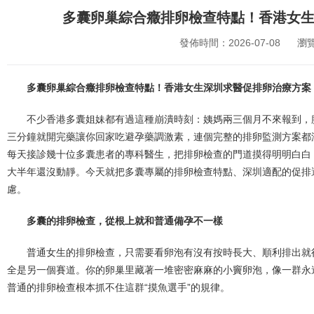
多囊卵巢綜合癥排卵檢查特點！香港女
發佈時間：2026-07-08
瀏
多囊卵巢綜合癥排卵檢查特點！香港女生深圳求醫促排卵治療方案
不少香港多囊姐妹都有過這種崩潰時刻：姨媽兩三個月不來報到，
三分鐘就開完藥讓你回家吃避孕藥調激素，連個完整的排卵監測方案都
每天接診幾十位多囊患者的專科醫生，把排卵檢查的門道摸得明明白白
大半年還沒動靜。今天就把多囊專屬的排卵檢查特點、深圳適配的促排
慮。
多囊的排卵檢查，從根上就和普通備孕不一樣
普通女生的排卵檢查，只需要看卵泡有沒有按時長大、順利排出就
全是另一個賽道。你的卵巢里藏著一堆密密麻麻的小竇卵泡，像一群永
普通的排卵檢查根本抓不住這群“摸魚選手”的規律。