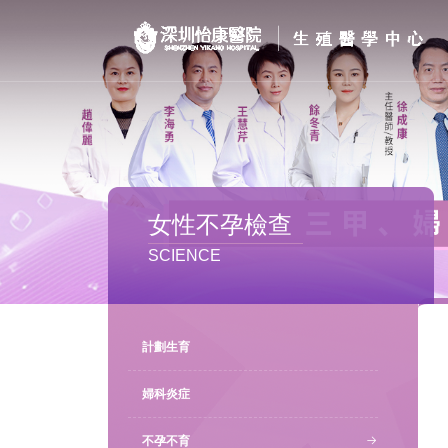
首页
醫院簡介
私密處整形
女性不孕檢查
不孕不育
SCIENCE
專家團隊
特色门诊
計劃生育
計劃生育
婦科炎症
不孕不育
馬上預約