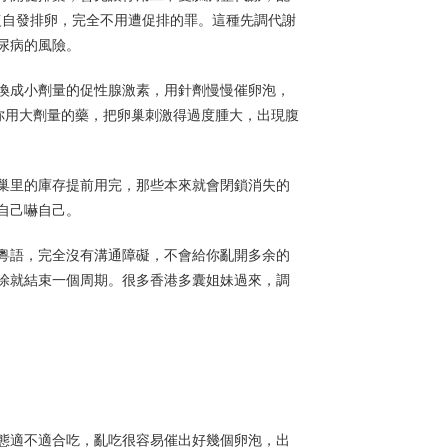
復自發排卵，完全不用遭促排的罪。這種先調代謝
尿病的風險。
換成小劑量的促性腺激素，用針劑慢慢催卵泡，
你用大劑量的藥，把卵巢刺激得過度腫大，出現腹
巢里的庫存提前用完，那些本來就會閉鎖消失的
自己嚇自己。
粵語，完全沒有溝通障礙，不會給你亂開多余的
涂就結束一個周期。很多香港多囊姐妹過來，調
態適不適合吃，亂吃很容易催出好幾個卵泡，出