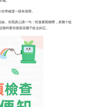
常嘅。
少少但準確度一樣有保障。
嘅姐妹。但我真心講一句：性激素呢啲嘢，差幾十蚊
蚊隨時要你後面花幾千蚊去糾正。