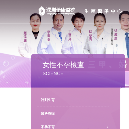
首页
醫院簡介
私密處整形
女性不孕檢查
不孕不育
SCIENCE
專家團隊
特色门诊
計劃生育
計劃生育
婦科炎症
不孕不育
馬上預約