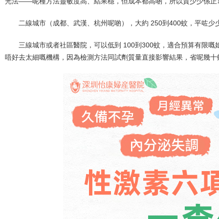
光法——呢種方法靈敏度高、結果穩，但成本都高啲，所以貴少少係正
二線城市（成都、武漢、杭州呢啲），大約 250到400蚊，平咗
三線城市或者社區醫院，可以低到 100到300蚊，適合預算有限
唔好去太細嘅機構，因為檢測方法同試劑質量直接影響結果，省呢幾十