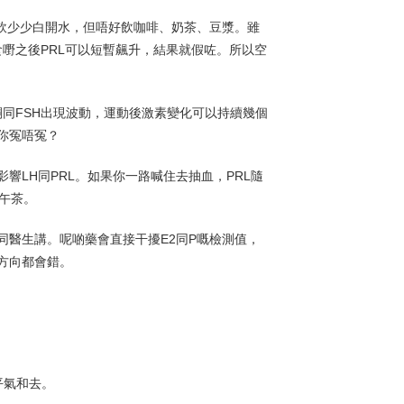
以飲少少白開水，但唔好飲咖啡、奶茶、豆漿。雖
食嘢之後PRL可以短暫飆升，結果就假咗。所以空
酮同FSH出現波動，運動後激素變化可以持續幾個
你冤唔冤？
響LH同PRL。如果你一路喊住去抽血，PRL隨
午茶。
同醫生講。呢啲藥會直接干擾E2同P嘅檢測值，
方向都會錯。
平氣和去。