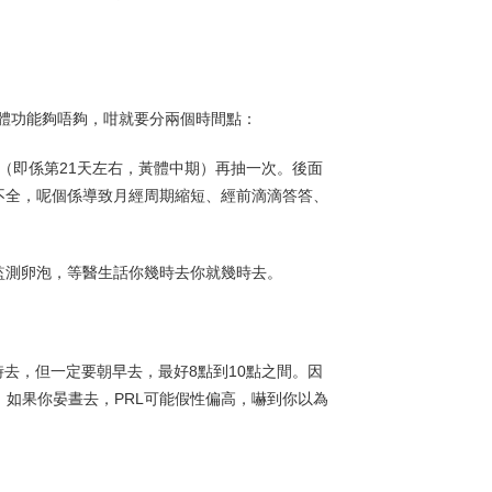
體功能夠唔夠，咁就要分兩個時間點：
（即係第21天左右，黃體中期）再抽一次。後面
不全，呢個係導致月經周期縮短、經前滴滴答答、
監測卵泡，等醫生話你幾時去你就幾時去。
時去，但一定要朝早去，最好8點到10點之間。因
。如果你晏晝去，PRL可能假性偏高，嚇到你以為