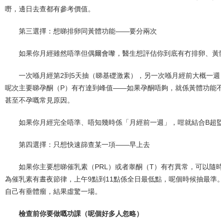
嘢，邊日去查都有參考價值。
第三選擇：想睇排卵同黃體功能——要分兩次
如果你月經雖然唔準但偶爾會嚟，醫生想評估你到底有冇排卵、黃
一次喺月經第2到5天抽（睇基礎激素），另一次喺月經前大概一週
呢次主要睇孕酮（P）有冇達到峰值——如果孕酮唔夠，就係黃體功能
甚至不孕嘅常見原因。
如果你月經完全唔準、唔知幾時係「月經前一週」，咁就結合B超
第四選擇：只想快速篩查某一項——早上去
如果你主要想睇催乳素（PRL）或者睾酮（T）有冇異常，可以隨
為催乳素有晝夜節律，上午9點到11點係全日最低點，呢個時候抽最準
自己有垂體瘤，結果虛驚一場。
檢查前你要做嘅功課（呢個好多人忽略）