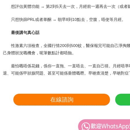
想評估黃體功能 → 第2到5天去一次，月經前一週再去一次（或者
只想快篩PRL或者睾酮 → 朝早8到10點去，空腹，唔使等月經。
最後講句真心話
性激素六項檢查，全國行情200到500蚊，醫保報完可能自己淨
己身體狀況嘅機會，呢筆數點計都唔蝕。
最怕嘅唔係花錢，係你一直拖、一直唔去、一直自己猜。月經唔準
退、可能係甲狀腺問題、甚至可能係垂體嘅嘢。早啲查清楚，早啲對症
在線諮詢