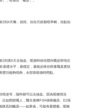
篩」，唔適合「確診」。
第2到4天嚟」就得。但你月經都唔準喇，你點知
第2到第5天去抽血。呢個時候你體內嘅促卵泡生
處於基礎水平，最穩定，最能反映你卵巢嘅真實狀
黃體功能夠唔夠，全部靠呢個時間點。
你唔使等，隨時都可以去抽血。因為呢種情況
比如閉經嘅人，醫生會睇FSH係咪飆高、E2係
）係咪高到離譜——如果係，可能有垂體瘤。呢啲