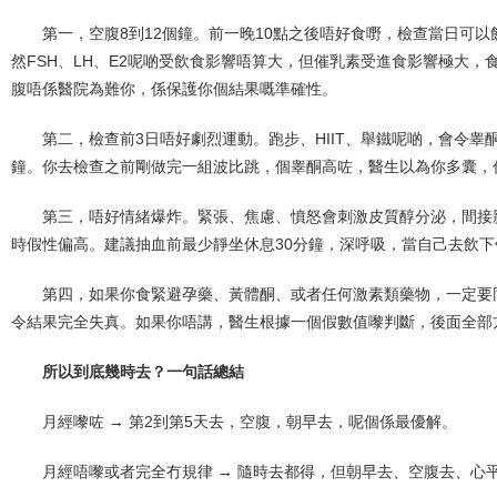
第一，空腹8到12個鐘。前一晚10點之後唔好食嘢，檢查當日可
然FSH、LH、E2呢啲受飲食影響唔算大，但催乳素受進食影響極大，
腹唔係醫院為難你，係保護你個結果嘅準確性。
第二，檢查前3日唔好劇烈運動。跑步、HIIT、舉鐵呢啲，會令睾
鐘。你去檢查之前剛做完一組波比跳，個睾酮高咗，醫生以為你多囊，
第三，唔好情緒爆炸。緊張、焦慮、憤怒會刺激皮質醇分泌，間接影
時假性偏高。建議抽血前最少靜坐休息30分鐘，深呼吸，當自己去飲下
第四，如果你食緊避孕藥、黃體酮、或者任何激素類藥物，一定要
令結果完全失真。如果你唔講，醫生根據一個假數值嚟判斷，後面全部
所以到底幾時去？一句話總結
月經嚟咗 → 第2到第5天去，空腹，朝早去，呢個係最優解。
月經唔嚟或者完全冇規律 → 隨時去都得，但朝早去、空腹去、心