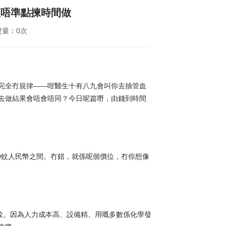
經唔準點揀時間做
覽量：0次
完全冇規律——咁醫生十有八九會叫你去抽管血
去做結果會唔會唔同？今日呢篇嘢，由錢到時間
00蚊人民幣之間。冇錯，就係呢個價位，冇你想像
0蚊。因為人力成本高、設備精、用嘅多數係化學發