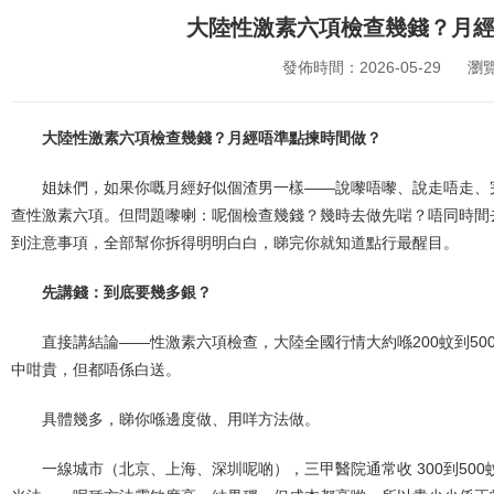
大陸性激素六項檢查幾錢？月
發佈時間：2026-05-29
瀏
大陸性激素六項檢查幾錢？月經唔準點揀時間做？
姐妹們，如果你嘅月經好似個渣男一樣——說嚟唔嚟、說走唔走、
查性激素六項。但問題嚟喇：呢個檢查幾錢？幾時去做先啱？唔同時間
到注意事項，全部幫你拆得明明白白，睇完你就知道點行最醒目。
先講錢：到底要幾多銀？
直接講結論——性激素六項檢查，大陸全國行情大約喺200蚊到5
中咁貴，但都唔係白送。
具體幾多，睇你喺邊度做、用咩方法做。
一線城市（北京、上海、深圳呢啲），三甲醫院通常收 300到50