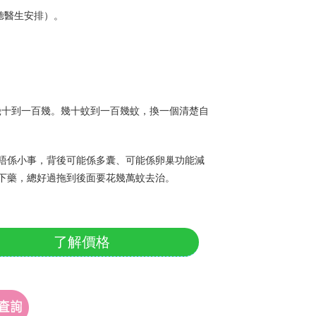
聽醫生安排）。
掏幾十到一百幾。幾十蚊到一百幾蚊，換一個清楚自
唔係小事，背後可能係多囊、可能係卵巢功能減
下藥，總好過拖到後面要花幾萬蚊去治。
了解價格