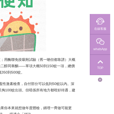
在線客服
whatsApp
0蚊；用酶聯免疫吸附試驗（舊一啲但都靠譜）大概
二醇同睾酮——單項大概50到150蚊一項，總價
TOP
50到500蚊。
蓋性激素檢查，自付部分可以低到50蚊以內。深
只掏100蚊出頭。但唔係所有地方都咁好待遇，建
，如果你本來就想做年度體檢，綁埋一齊做可能更