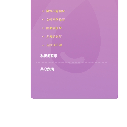
男性不育檢查
聯繫我們
女性不孕檢查
輸卵管檢查
多囊卵巢症
免疫性不孕
私密處整形
其它疾病