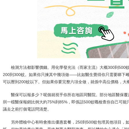
檢測方法都影響價錢。用化學發光法（而家主流）大概300到50
200到300蚊。如果你只揀其中幾項做——比如醫生覺得你只需要睇下雌
可以壓到200蚊以下。但如果你要完整六項全做，就係中高位價格，大概3
醫保可以報多少？呢個就視乎你所在地區同醫院。部分地區醫保覆
圳一檔醫保報銷比例大約75%到85%，即係話500蚊嘅檢查你自己可能
議去之前打個電話問清楚。
另外體檢中心有時會推出優惠套餐，250到500蚊包埋其他項目