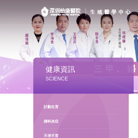
首页
醫院簡介
私密處整形
健康資訊
不孕不育
SCIENCE
專家團隊
特色门诊
計劃生育
計劃生育
婦科炎症
不孕不育
馬上預約