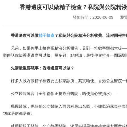
香港邊度可以做精子檢查？私院與公院精
發佈時間：2026-06-09
瀏
香港邊度可以做
精子檢查
？私院與公院精液分析收費、流程同報告
兄弟，如果你手上揸住張精液分析報告，見到一堆數字頭都大咗—
順便話你知香港邊度可以檢、幾多錢、點解讀，最後仲會推介一間深圳
先講最重要嘅事：香港邊度可以做？
好多人以為做精子檢查要去私家診所，其實唔使。香港公立醫院一
公立醫院陣容（全部都係正規政府醫院，唔使擔心被抽水）：
瑪麗醫院，呢個係公立醫院入面男科最出名嘅，佢哋嘅泌尿專科專
到你唔信都唔得。
威爾斯親王醫院，公立教學醫院，泌尿科喺男性生殖健康方面做咗