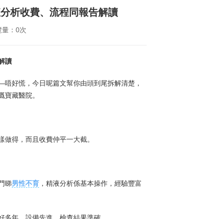
液分析收費、流程同報告解讀
覽量：0次
解讀
—唔好慌，今日呢篇文幫你由頭到尾拆解清楚，
嘅寶藏醫院。
樣做得，而且收費仲平一大截。
門睇
男性不育
，精液分析係基本操作，經驗豐富
好多年，設備先進，檢查結果準確。