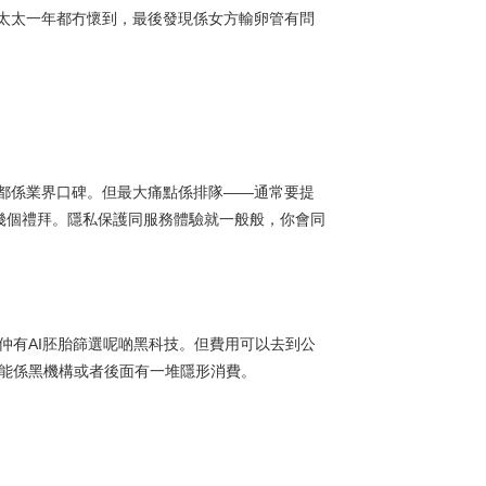
同太太一年都冇懷到，最後發現係女方輸卵管有問
都係業界口碑。但最大痛點係排隊——通常要提
幾個禮拜。隱私保護同服務體驗就一般般，你會同
仲有AI胚胎篩選呢啲黑科技。但費用可以去到公
可能係黑機構或者後面有一堆隱形消費。