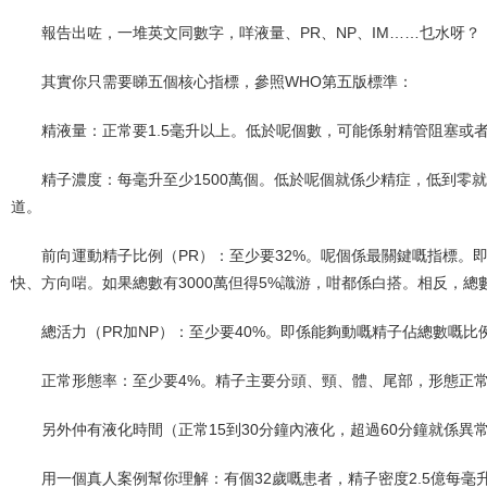
報告出咗，一堆英文同數字，咩液量、PR、NP、IM……乜水呀？
其實你只需要睇五個核心指標，參照WHO第五版標準：
精液量：正常要1.5毫升以上。低於呢個數，可能係射精管阻塞或
精子濃度：每毫升至少1500萬個。低於呢個就係少精症，低到零
道。
前向運動精子比例（PR）：至少要32%。呢個係最關鍵嘅指標。
快、方向啱。如果總數有3000萬但得5%識游，咁都係白搭。相反，總數
總活力（PR加NP）：至少要40%。即係能夠動嘅精子佔總數嘅比
正常形態率：至少要4%。精子主要分頭、頸、體、尾部，形態正
另外仲有液化時間（正常15到30分鐘內液化，超過60分鐘就係異常）
用一個真人案例幫你理解：有個32歲嘅患者，精子密度2.5億每毫