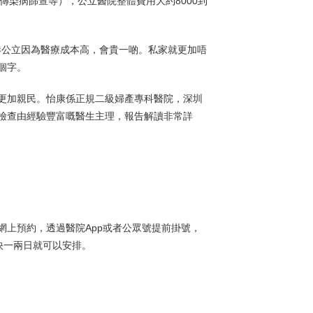
傳染病篩查等），公立醫院整體費用大約8000到
香港公立因為醫療成本高，會貴一啲。私家就更加唔
個字。
更加親民。怡康係正規二級婦產專科醫院，深圳
檢查由經驗豐富嘅醫生主理，報告解讀非常詳
上預約，透過醫院App或者公眾號提前掛號，
最快一兩日就可以安排。