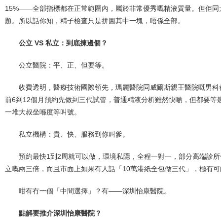
15%——全部指標都在正常範圍內，屬於非常優秀嘅精液質量。但佢
題。所以話你知，精子檢查只是拼圖其中一塊，唔係全部。
公立 VS 私立：到底揀邊個？
公立醫院：平、正、但要等。
收費透明，醫療技術國際領先，瑪麗醫院同威爾斯親王醫院嘅男科
前6到12個月預約先做到三代試管，普通精液分析雖然快啲，但都要等
一堆大叔坐喺度等叫號。
私立機構：貴、快、服務到你叫爹。
預約最快1到2周就可以做，環境私隱，全程一對一，部分高端診所
立嘅兩三倍，而且市面上如果有人話「10萬港紙全包做三代」，極有
咁有冇一個「中間選擇」？有——深圳怡康醫院。
點解要推介深圳怡康醫院？