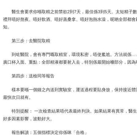
醫生會要求你喺取精之前禁欲2到7天，最佳係3到5天。太短精子
禮拜唔好熬夜、唔好飲酒、唔好蒸桑拿、唔好泡熱水澡，呢啲全部都會
知。
第三步：去醫院取精
到咗醫院，會有專門嘅取精室，環境私密，唔使尷尬。方法就係…
廣口杯入面。重點：全部精液都要射入去，特別係最開始嗰部分，因為
第四步：送檢同等報告
樣本要喺一個鐘之內送到實驗室，運送過程要貼身放，保持接近體
最快次日就有。
特別提醒： 一次檢查結果唔代表最終判決。如果結果有異常，醫生
好多因素影響，波動好大。
報告解讀：五個指標決定你係咪「合格」