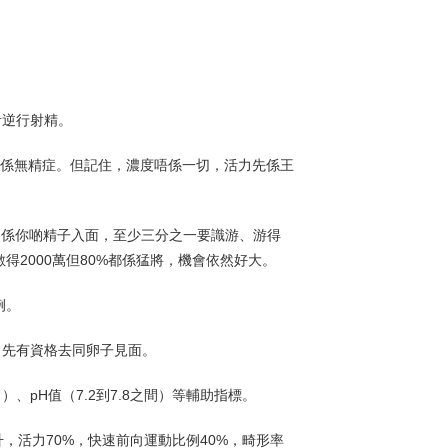
者逆行射精。
就係無精症。但記住，濃度唔係一切，活力先係王
即係你啲精子入面，至少三分之一要識游、游得
得2000萬但80%都係猛將，機會依然好大。
例。
常先有資格去同卵子見面。
、pH值（7.2到7.8之間）等輔助指標。
升，活力70%，快速前向運動比例40%，畸形率