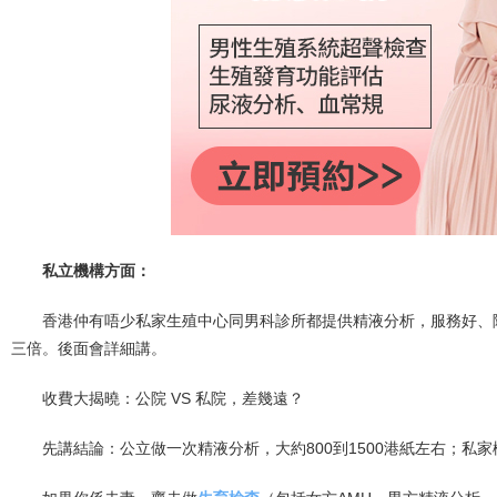
私立機構方面：
香港仲有唔少私家生殖中心同男科診所都提供精液分析，服務好、
三倍。後面會詳細講。
收費大揭曉：公院 VS 私院，差幾遠？
先講結論：公立做一次精液分析，大約800到1500港紙左右；私家機