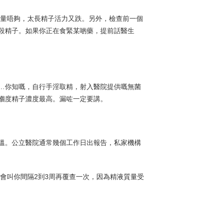
數量唔夠，太長精子活力又跌。另外，檢查前一個
殺精子。如果你正在食緊某啲藥，提前話醫生
…你知嘅，自行手淫取精，射入醫院提供嘅無菌
嗰度精子濃度最高。漏咗一定要講。
溫。公立醫院通常幾個工作日出報告，私家機構
會叫你間隔2到3周再覆查一次，因為精液質量受