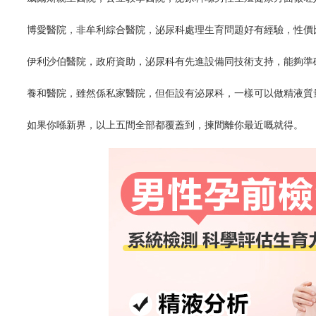
博愛醫院，非牟利綜合醫院，泌尿科處理生育問題好有經驗，性價
伊利沙伯醫院，政府資助，泌尿科有先進設備同技術支持，能夠準
養和醫院，雖然係私家醫院，但佢設有泌尿科，一樣可以做精液質
如果你喺新界，以上五間全部都覆蓋到，揀間離你最近嘅就得。