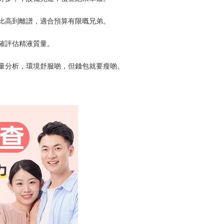
比高到離譜，適合預算有限嘅兄弟。
確評估精液質量。
量分析，環境舒服啲，但錢包就要瘦啲。