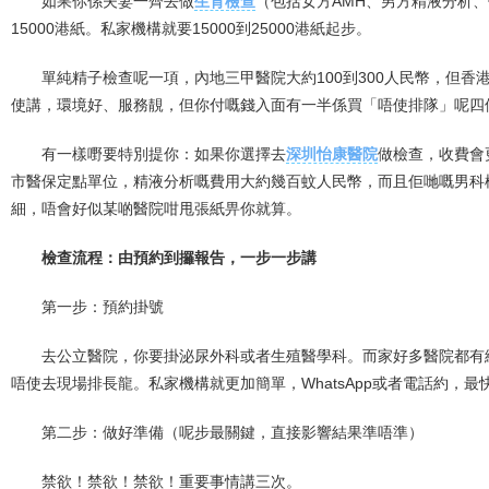
如果你係夫妻一齊去做
生育檢查
（包括女方AMH、男方精液分析、
15000港紙。私家機構就要15000到25000港紙起步。
單純精子檢查呢一項，內地三甲醫院大約100到300人民幣，但
使講，環境好、服務靚，但你付嘅錢入面有一半係買「唔使排隊」呢四
有一樣嘢要特別提你：如果你選擇去
深圳怡康醫院
做檢查，收費會
市醫保定點單位，精液分析嘅費用大約幾百蚊人民幣，而且佢哋嘅男科
細，唔會好似某啲醫院咁甩張紙畀你就算。
檢查流程：由預約到攞報告，一步一步講
第一步：預約掛號
去公立醫院，你要掛泌尿外科或者生殖醫學科。而家好多醫院都有網
唔使去現場排長龍。私家機構就更加簡單，WhatsApp或者電話約，
第二步：做好準備（呢步最關鍵，直接影響結果準唔準）
禁欲！禁欲！禁欲！重要事情講三次。