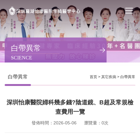
首页
醫院簡介
白帶異常
SCIENCE
私密處整形
不孕不育
白帶異常
首页
>
其它疾病
>
白帶異常
專家團隊
深圳怡康醫院婦科幾多錢?陰道鏡、B超及常規檢
特色门诊
查費用一覽
計劃生育
發佈時間：2026-05-06
瀏覽量：0次
馬上預約