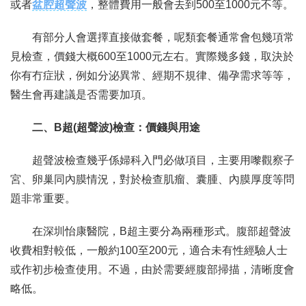
或者
盆腔超聲波
，整體費用一般會去到500至1000元不等。
有部分人會選擇直接做套餐，呢類套餐通常會包幾項常
見檢查，價錢大概600至1000元左右。實際幾多錢，取決於
你有冇症狀，例如分泌異常、經期不規律、備孕需求等等，
醫生會再建議是否需要加項。
二、B超(超聲波)檢查：價錢與用途
超聲波檢查幾乎係婦科入門必做項目，主要用嚟觀察子
宮、卵巢同內膜情況，對於檢查肌瘤、囊腫、內膜厚度等問
題非常重要。
在深圳怡康醫院，B超主要分為兩種形式。腹部超聲波
收費相對較低，一般約100至200元，適合未有性經驗人士
或作初步檢查使用。不過，由於需要經腹部掃描，清晰度會
略低。