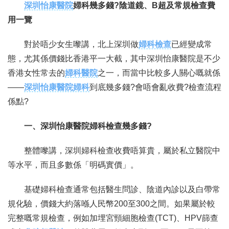
深圳怡康醫院
婦科幾多錢?陰道鏡、B超及常規檢查費
用一覽
聯繫我們
對於唔少女生嚟講，北上深圳做
婦科檢查
已經變成常
態，尤其係價錢比香港平一大截，其中深圳怡康醫院是不少
香港女性常去的
婦科醫院
之一，而當中比較多人關心嘅就係
——
深圳怡康醫院婦科
到底幾多錢?會唔會亂收費?檢查流程
係點?
一、深圳怡康醫院婦科檢查幾多錢?
整體嚟講，深圳婦科檢查收費唔算貴，屬於私立醫院中
等水平，而且多數係「明碼實價」。
基礎婦科檢查通常包括醫生問診、陰道內診以及白帶常
規化驗，價錢大約落喺人民幣200至300之間。如果屬於較
完整嘅常規檢查，例如加埋宮頸細胞檢查(TCT)、HPV篩查